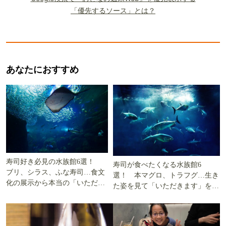
「優先するソース」とは？
あなたにおすすめ
寿司好き必見の水族館6選！
寿司が食べたくなる水族館6
ブリ、シラス、ふな寿司…食文
選！ 本マグロ、トラフグ…生き
化の展示から本当の「いただき
た姿を見て「いただきます」を考
ます」を知る
える