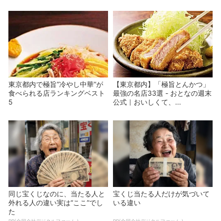
東京都内で極旨”冷やし中華”が
【東京都内】「極旨とんかつ」
食べられる店ランキングベスト
最強の名店33選 - おとなの週末
5
公式｜おいしくて、...
同じ宝くじなのに、当たる人と
宝くじ当たる人だけが気づいて
外れる人の違い実は“ここ”でし
いる違い
た
PR(合同会社デジタルファーム )
PR(合同会社デジタルファーム )