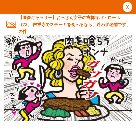
【画像ギャラリー】おっさん女子の吉祥寺パトロール
（78） 吉祥寺でステーキを食べるなら、迷わず老舗です、
の件