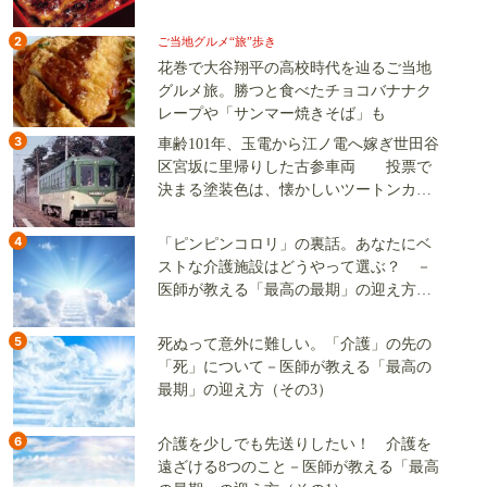
2
ご当地グルメ“旅”歩き
花巻で大谷翔平の高校時代を辿るご当地
グルメ旅。勝つと食べたチョコバナナク
レープや「サンマー焼きそば」も
3
車齢101年、玉電から江ノ電へ嫁ぎ世田谷
区宮坂に里帰りした古参車両 投票で
決まる塗装色は、懐かしいツートンカラ
ーか、グリーン単色か
4
「ピンピンコロリ」の裏話。あなたにベ
ストな介護施設はどうやって選ぶ？ －
医師が教える「最高の最期」の迎え方
（その2）
5
死ぬって意外に難しい。「介護」の先の
「死」について－医師が教える「最高の
最期」の迎え方（その3）
6
介護を少しでも先送りしたい！ 介護を
遠ざける8つのこと－医師が教える「最高