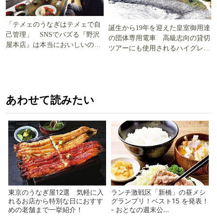
「テメェのうなぎはテメェで自
誕生から19年を迎えた皇室御用達
己管理」 SNSでバズる『野沢
の団体専用電車 高級志向の貸切
屋本店』は本当においしいの
ツアーにも使用されるハイグレー
か!? いざ実食調査
ド電車とは
あわせて読みたい
東京のうなぎ屋12選 気軽に入
ランチ激戦区「新橋」の昼メシ
れるお店から特別な日におすす
グランプリ！ベスト15 を発表！
めの老舗まで一挙紹介！
- おとなの週末公...