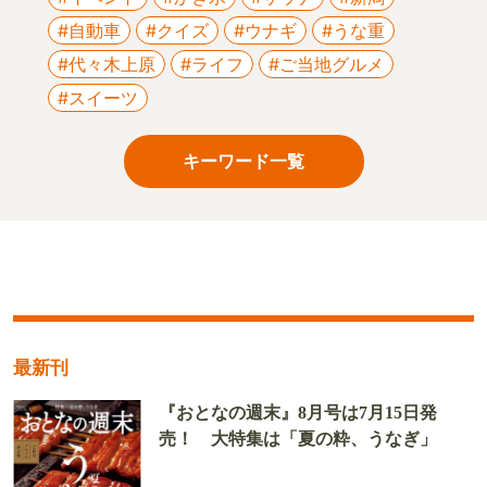
#自動車
#クイズ
#ウナギ
#うな重
#代々木上原
#ライフ
#ご当地グルメ
#スイーツ
キーワード一覧
最新刊
『おとなの週末』8月号は7月15日発
売！ 大特集は「夏の粋、うなぎ」