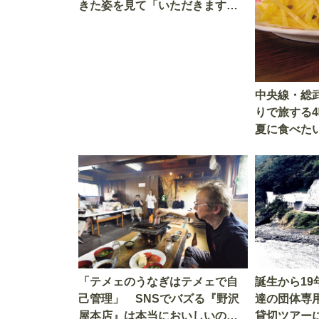
きた姿を見て「いただきます」
を考える
中央線・総
りで旅する
夏に食べた
「テメェのうなぎはテメェで自
誕生から1
己管理」 SNSでバズる『野沢
達の団体専
屋本店』は本当においしいの
貸切ツアー