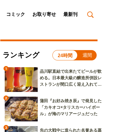
コミック
お取り寄せ
最新刊
ランキング
週間
24時間
1
品川駅直結で出来たてビールが飲
める。日本最大級の醸造所併設レ
ストランが間口広く迎え入れてく
れる
2
蒲田『お好み焼き辰』で発見した
「カキオコ×タリスカーハイボー
ル」が海のマリアージュだった
3
先の大戦中に造られた名誉ある蒸