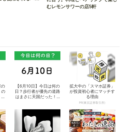
車とは
むレモンサワーの店5軒
何の
【6月10日】今日は何の
拡大中の「スマホ証券」
」の
日？歩行者が優先の道路
が投資初心者にマッチす
 お
はまさに天国だった！ -
る理由
おとなの...
PR(東京証券取引所)