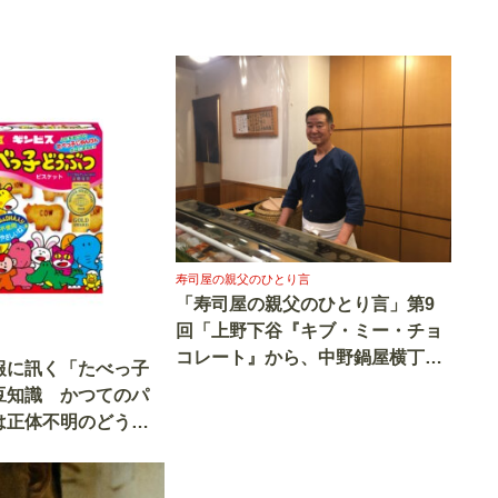
寿司屋の親父のひとり言
「寿司屋の親父のひとり言」第9
回「上野下谷『キブ・ミー・チョ
コレート』から、中野鍋屋横丁の
報に訊く「たべっ子
『勤労少年』まで」
豆知識 かつてのパ
は正体不明のどうぶ