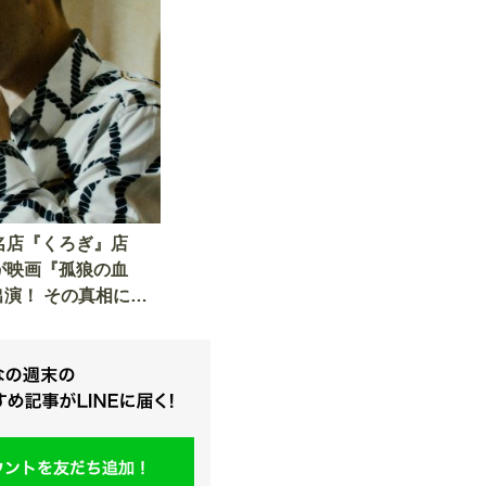
名店『くろぎ』店
が映画『孤狼の血
』出演！ その真相に迫