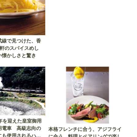
武線で見つけた、香
4軒のスパイスめし
い懐かしさと驚き
9年を迎えた皇室御用
用電車 高級志向の
本格フレンチに合う、アジフライ
にも使用されるハイ
に合う。料理とペアリングで楽し