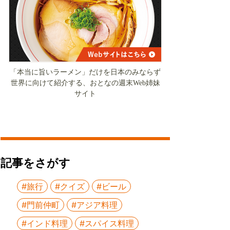
「本当に旨いラーメン」だけを日本のみならず
世界に向けて紹介する、おとなの週末Web姉妹
サイト
記事をさがす
#旅行
#クイズ
#ビール
#門前仲町
#アジア料理
#インド料理
#スパイス料理