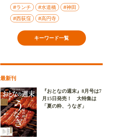
#ランチ
#水道橋
#神田
#西荻窪
#高円寺
キーワード一覧
最新刊
『おとなの週末』8月号は7
月15日発売！ 大特集は
「夏の粋、うなぎ」