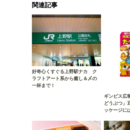
関連記事
好奇心くすぐる上野駅ナカ ク
ラフトアート系から癒し＆〆の
一杯まで！
ギンビス広
どうぶつ」
ッケージに
つがいた