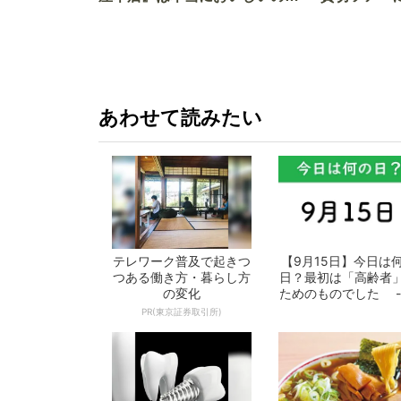
か!? いざ実食調査
グレード電
あわせて読みたい
テレワーク普及で起きつ
【9月15日】今日は
つある働き方・暮らし方
日？最初は「高齢者
の変化
ためのものでした -
となの週...
PR(東京証券取引所)