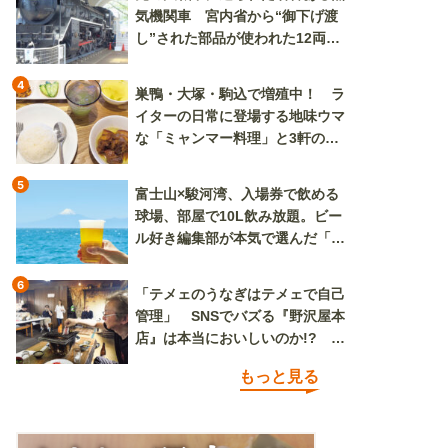
気機関車 宮内省から“御下げ渡
し”された部品が使われた12両の
「デゴイチ」
4
巣鴨・大塚・駒込で増殖中！ ラ
イターの日常に登場する地味ウマ
な「ミャンマー料理」と3軒のニ
ラ玉
5
富士山×駿河湾、入場券で飲める
球場、部屋で10L飲み放題。ビー
ル好き編集部が本気で選んだ「ビ
ール旅」
6
「テメェのうなぎはテメェで自己
管理」 SNSでバズる『野沢屋本
店』は本当においしいのか!? い
ざ実食調査
もっと見る