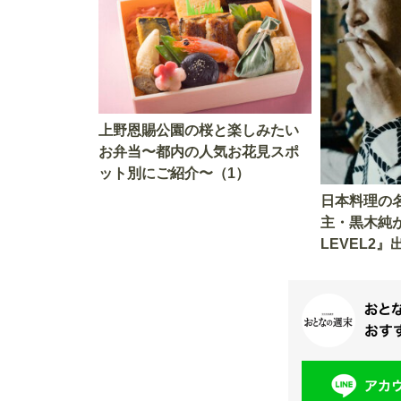
上野恩賜公園の桜と楽しみたい
お弁当〜都内の人気お花見スポ
ット別にご紹介〜（1）
日本料理の
主・黒木純
LEVEL2
る