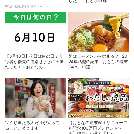
した - おとなの週...
PR(合同会社デジタルファーム )
【6月10日】今日は何の日？歩
朝はラーメンから始まる!? 20
行者が優先の道路はまさに天国
24年話題の記事「おとなの週末
だった！ - おとなの...
Web」10選 -...
宝くじ当たる人だけがやってい
【おとなの週末Webリニューア
ること、教えます
ル記念100万円プレゼント企
画】編集部が選ぶ「わた...