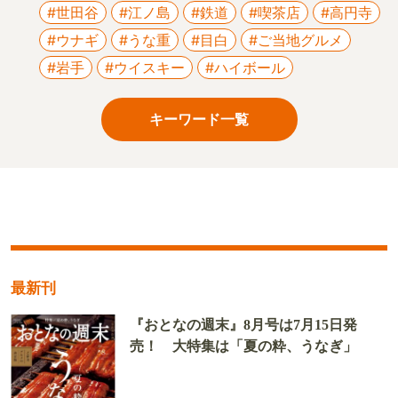
#世田谷
#江ノ島
#鉄道
#喫茶店
#高円寺
#ウナギ
#うな重
#目白
#ご当地グルメ
#岩手
#ウイスキー
#ハイボール
キーワード一覧
最新刊
『おとなの週末』8月号は7月15日発
売！ 大特集は「夏の粋、うなぎ」