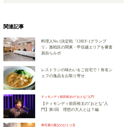
関連記事
料理人No.1決定戦「CHEF-1グランプ
リ」激戦区の関東・甲信越エリアを審査
員自らルポ
レストランの味わいをご自宅で！有名シ
ェフの逸品をお取り寄せ
ティモンディ前田裕太の“おとな”入門
【ティモンディ前田裕太の“おとな”入
門】第1回 理想の大人とは？編
寿司屋の親父のひとり言