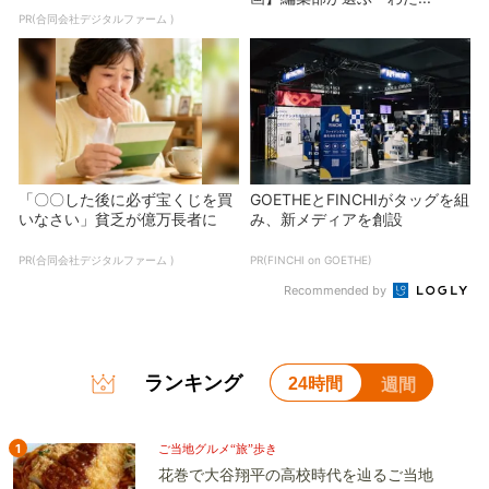
PR(合同会社デジタルファーム )
「〇〇した後に必ず宝くじを買
GOETHEとFINCHIがタッグを組
いなさい」貧乏が億万長者に
み、新メディアを創設
PR(合同会社デジタルファーム )
PR(FINCHI on GOETHE)
Recommended by
ランキング
24時間
週間
1
ご当地グルメ“旅”歩き
花巻で大谷翔平の高校時代を辿るご当地