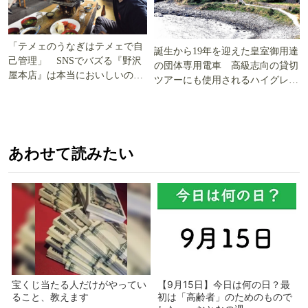
「テメェのうなぎはテメェで自
誕生から19年を迎えた皇室御用達
己管理」 SNSでバズる『野沢
の団体専用電車 高級志向の貸切
屋本店』は本当においしいの
ツアーにも使用されるハイグレー
か!? いざ実食調査
ド電車とは
あわせて読みたい
宝くじ当たる人だけがやってい
【9月15日】今日は何の日？最
ること、教えます
初は「高齢者」のためのもので