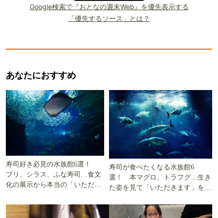
Google検索で『おとなの週末Web』を優先表示する
「優先するソース」とは？
あなたにおすすめ
寿司好き必見の水族館6選！
寿司が食べたくなる水族館6
ブリ、シラス、ふな寿司…食文
選！ 本マグロ、トラフグ…生き
化の展示から本当の「いただき
た姿を見て「いただきます」を考
ます」を知る
える