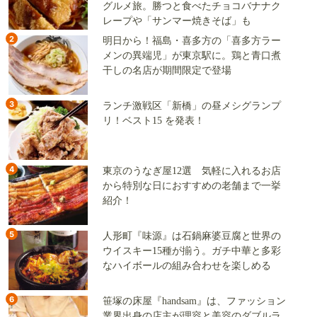
グルメ旅。勝つと食べたチョコバナナク
レープや「サンマー焼きそば」も
2
明日から！福島・喜多方の「喜多方ラー
メンの異端児」が東京駅に。鶏と青口煮
干しの名店が期間限定で登場
3
ランチ激戦区「新橋」の昼メシグランプ
リ！ベスト15 を発表！
4
東京のうなぎ屋12選 気軽に入れるお店
から特別な日におすすめの老舗まで一挙
紹介！
5
人形町『味源』は石鍋麻婆豆腐と世界の
ウイスキー15種が揃う。ガチ中華と多彩
なハイボールの組み合わせを楽しめる
6
笹塚の床屋『handsam』は、ファッション
業界出身の店主が理容と美容のダブルラ