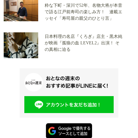
粋な下町・深川で52年、名物大将が本音
で語る江戸前寿司の楽しみ方！ 連載エ
ッセイ「寿司屋の親父のひとり言」
日本料理の名店『くろぎ』店主・黒木純
が映画『孤狼の血 LEVEL2』出演！ そ
の真相に迫る