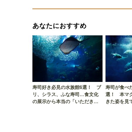
あなたにおすすめ
寿司好き必見の水族館6選！ ブ
寿司が食べ
リ、シラス、ふな寿司…食文化
選！ 本マ
の展示から本当の「いただきま
きた姿を見
す」を知る
を考える