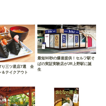
最短90秒の爆速提供！セルフ駅そ
ばの実証実験店がJR上野駅に誕
ぎり三ツ星店7選 全
生
ン＆テイクアウト