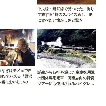
中央線・総武線で見つけた、香り
で旅する4軒のスパイスめし 夏
に食べたい懐かしさと驚き
うなぎはテメェで自
誕生から19年を迎えた皇室御用達
SNSでバズる『野沢
の団体専用電車 高級志向の貸切
本当においしいの
ツアーにも使用されるハイグレー
実食調査
ド電車とは