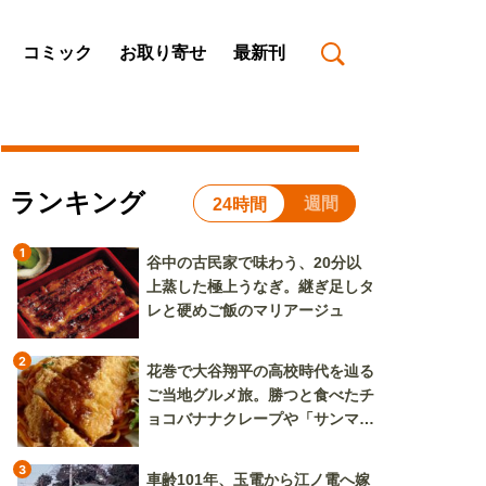
コミック
お取り寄せ
最新刊
ランキング
週間
24時間
1
谷中の古民家で味わう、20分以
上蒸した極上うなぎ。継ぎ足しタ
レと硬めご飯のマリアージュ
2
花巻で大谷翔平の高校時代を辿る
ご当地グルメ旅。勝つと食べたチ
ョコバナナクレープや「サンマー
焼きそば」も
3
車齢101年、玉電から江ノ電へ嫁