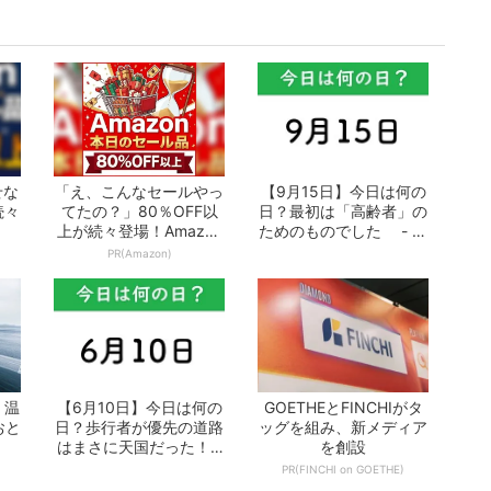
せな
「え、こんなセールやっ
【9月15日】今日は何の
続々
てたの？」80％OFF以
日？最初は「高齢者」の
上が続々登場！Amazon
ためのものでした - お
の本気が...
となの週...
PR(Amazon)
！温
【6月10日】今日は何の
GOETHEとFINCHIがタ
おと
日？歩行者が優先の道路
ッグを組み、新メディア
はまさに天国だった！ -
を創設
おとなの...
PR(FINCHI on GOETHE)