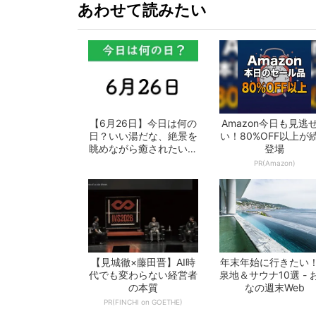
あわせて読みたい
【6月26日】今日は何の
Amazon今日も見逃
日？いい湯だな、絶景を
い！80%OFF以上が
眺めながら癒されたい！
登場
- おとな...
PR(Amazon)
【見城徹×藤田晋】AI時
年末年始に行きたい
代でも変わらない経営者
泉地＆サウナ10選 - 
の本質
なの週末Web
PR(FINCHI on GOETHE)