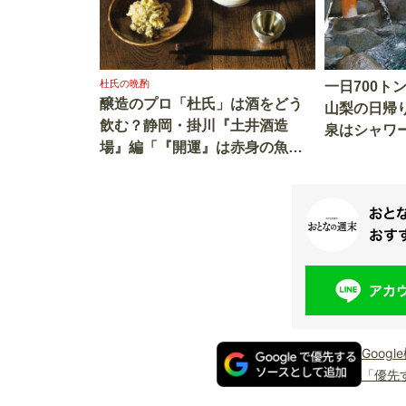
杜氏の晩酌
一日700ト
醸造のプロ「杜氏」は酒をどう
山梨の日帰
飲む？静岡・掛川『土井酒造
泉はシャワ
場』編「『開運』は赤身の魚
を使う
と」
Goog
「優先