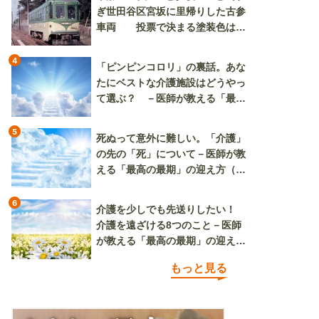
ぎ世田谷区宮坂に里帰りした古参
車両 投票で決まる塗装色は、
懐かしいツートンカラーか、グリ
ーン単色か
4
「ピンピンコロリ」の裏話。あな
たにベストな介護施設はどうやっ
て選ぶ？ －医師が教える「最高
の最期」の迎え方（その2）
5
死ぬって意外に難しい。「介護」
の先の「死」について－医師が教
える「最高の最期」の迎え方（そ
の3）
6
介護を少しでも先送りしたい！
介護を遠ざける8つのこと－医師
が教える「最高の最期」の迎え方
（その1）
もっと見る