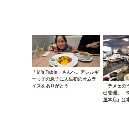
「Ｍ’s Table」さんへ。アレルギ
ーっ子の息子に人生初のオムラ
イスをありがとう
「テメェの
己管理」 
屋本店』は
か!? いざ