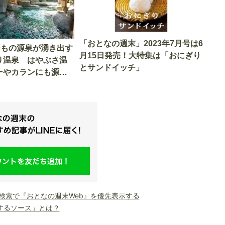
「おとなの週末」2023年7月号は6
ンもの源泉が湧き出す
月15日発売！大特集は「おにぎり
り温泉 はやぶさ温
とサンドイッチ」
ーやカランにも源泉
le検索で『おとなの週末Web』を優先表示する
するソース」とは？