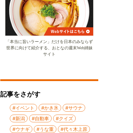
「本当に旨いラーメン」だけを日本のみならず
世界に向けて紹介する、おとなの週末Web姉妹
サイト
記事をさがす
#イベント
#かき氷
#サウナ
#新潟
#自動車
#クイズ
#ウナギ
#うな重
#代々木上原