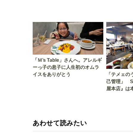
「Ｍ’s Table」さんへ。アレルギ
ーっ子の息子に人生初のオムラ
イスをありがとう
「テメェの
己管理」 
屋本店』は
か!? いざ
あわせて読みたい