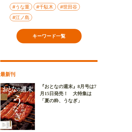
#うな重
#千駄木
#世田谷
#江ノ島
キーワード一覧
最新刊
『おとなの週末』8月号は7
月15日発売！ 大特集は
「夏の粋、うなぎ」