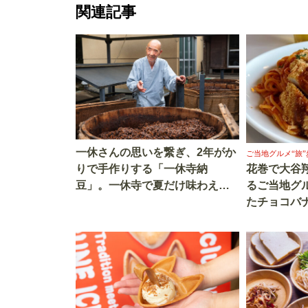
関連記事
一休さんの思いを繋ぎ、2年がか
ご当地グルメ“旅”
花巻で大谷
りで手作りする「一休寺納
るご当地グ
豆」。一休寺で夏だけ味わえる
たチョコバ
「冷やし善哉」が美味
ンマー焼き