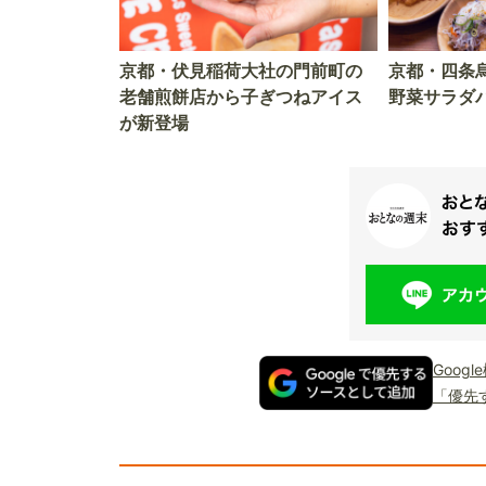
京都・伏見稲荷大社の門前町の
京都・四条
老舗煎餅店から子ぎつねアイス
野菜サラダバ
が新登場
Goog
「優先