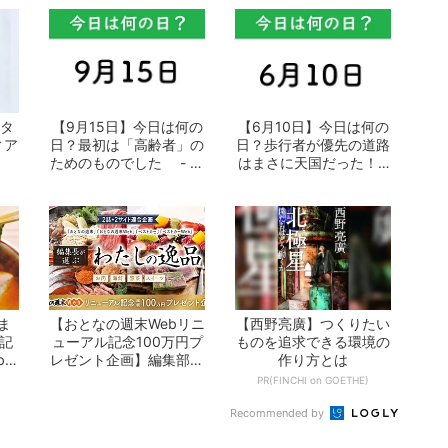
がタ
【9月15日】今日は何の
【6月10日】今日は何の
ィア
日？最初は「高齢者」の
日？歩行者が優先の道路
ためのものでした - お
はまさに天国だった！ -
となの週...
おとなの...
ま
【おとなの週末Webリニ
【西野亮廣】つくりたい
の記
ューアル記念100万円プ
ものを追求できる環境の
b」
レゼント企画】編集部が
作り方とは
選ぶ「わた...
PR(FINCHI on GOETHE)
Recommended by