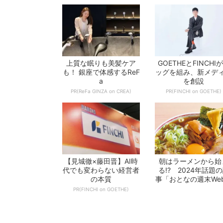
上質な眠りも美髪ケア
GOETHEとFINCHI
も！ 銀座で体感するReF
ッグを組み、新メデ
a
を創設
PR(ReFa GINZA on CREA)
PR(FINCHI on GOETHE)
【見城徹×藤田晋】AI時
朝はラーメンから始
代でも変わらない経営者
る!? 2024年話題
の本質
事「おとなの週末We
10選 -...
PR(FINCHI on GOETHE)