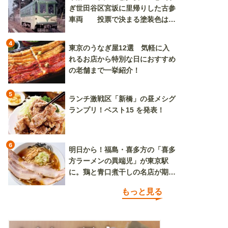
ぎ世田谷区宮坂に里帰りした古参
車両 投票で決まる塗装色は、
懐かしいツートンカラーか、グリ
ーン単色か
4
東京のうなぎ屋12選 気軽に入
れるお店から特別な日におすすめ
の老舗まで一挙紹介！
5
ランチ激戦区「新橋」の昼メシグ
ランプリ！ベスト15 を発表！
6
明日から！福島・喜多方の「喜多
方ラーメンの異端児」が東京駅
に。鶏と青口煮干しの名店が期間
限定で登場
もっと見る