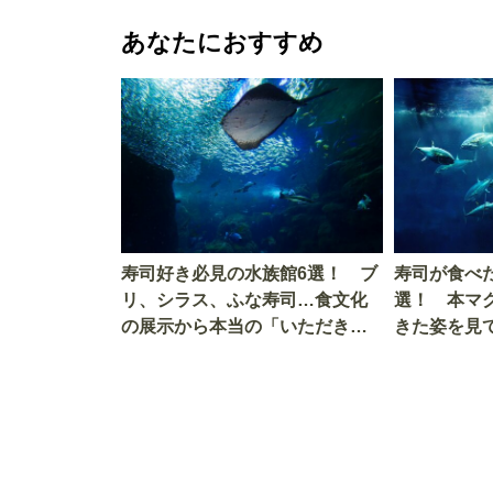
あなたにおすすめ
寿司好き必見の水族館6選！ ブ
寿司が食べ
リ、シラス、ふな寿司…食文化
選！ 本マ
の展示から本当の「いただきま
きた姿を見
す」を知る
を考える