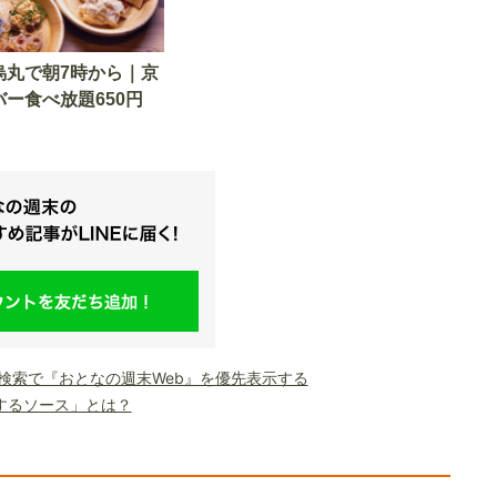
烏丸で朝7時から｜京
ー食べ放題650円
le検索で『おとなの週末Web』を優先表示する
するソース」とは？