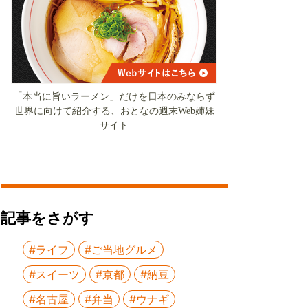
「本当に旨いラーメン」だけを日本のみならず
世界に向けて紹介する、おとなの週末Web姉妹
サイト
記事をさがす
#ライフ
#ご当地グルメ
#スイーツ
#京都
#納豆
#名古屋
#弁当
#ウナギ