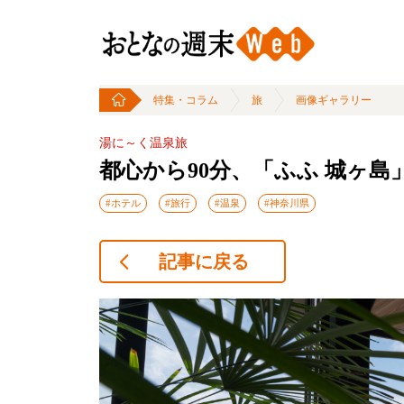
特集・コラム
旅
画像ギャラリー
湯に～く温泉旅
都心から90分、「ふふ 城ヶ
#ホテル
#旅行
#温泉
#神奈川県
記事に戻る