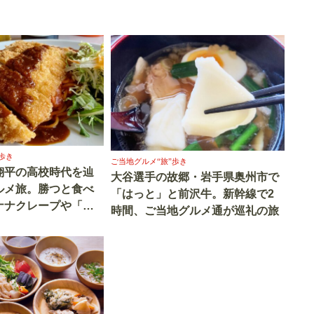
歩き
ご当地グルメ“旅”歩き
翔平の高校時代を辿
大谷選手の故郷・岩手県奥州市で
ルメ旅。勝つと食べ
「はっと」と前沢牛。新幹線で2
ナナクレープや「サ
時間、ご当地グルメ通が巡礼の旅
そば」も