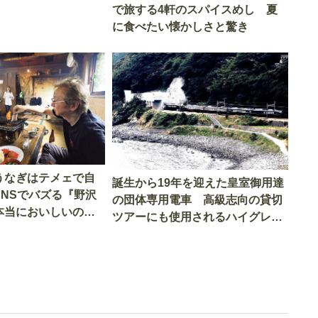
で旅する4軒のスパイスめし 夏
に食べたい懐かしさと驚き
うなぎはテメェで自
誕生から19年を迎えた皇室御用達
SNSでバズる『野沢
の団体専用電車 高級志向の貸切
本当においしいの
ツアーにも使用されるハイグレー
実食調査
ド電車とは