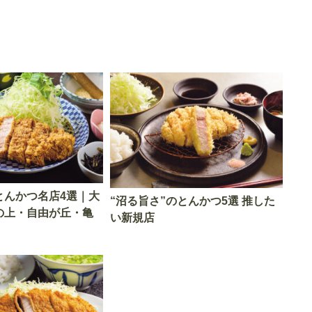
とんかつ名店4選｜大
“沼る旨さ”のとんかつ5選 推した
の上・自由が丘・亀
い新規店