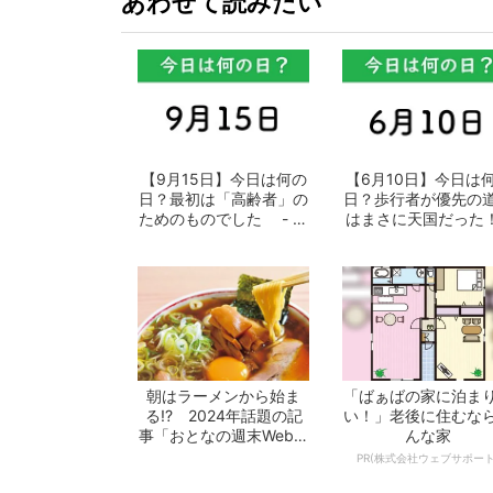
あわせて読みたい
【9月15日】今日は何の
【6月10日】今日は
日？最初は「高齢者」の
日？歩行者が優先の
ためのものでした - お
はまさに天国だった！
となの週...
おとなの...
朝はラーメンから始ま
「ばぁばの家に泊ま
る!? 2024年話題の記
い！」老後に住むな
事「おとなの週末Web」
んな家
10選 -...
PR(株式会社ウェブサポート