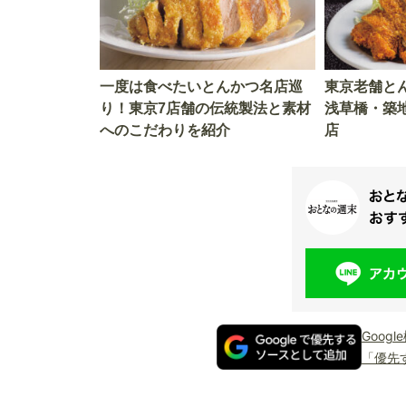
一度は食べたいとんかつ名店巡
東京老舗と
り！東京7店舗の伝統製法と素材
浅草橋・築
へのこだわりを紹介
店
Goog
「優先