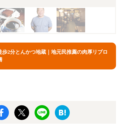
徒歩2分とんかつ地蔵｜地元民推薦の肉厚リブロ
膳