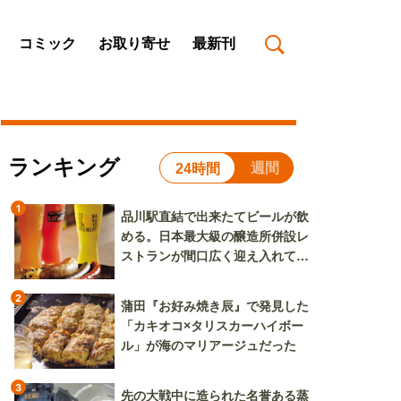
コミック
お取り寄せ
最新刊
ランキング
週間
24時間
1
品川駅直結で出来たてビールが飲
める。日本最大級の醸造所併設レ
ストランが間口広く迎え入れてく
れる
2
蒲田『お好み焼き辰』で発見した
「カキオコ×タリスカーハイボー
ル」が海のマリアージュだった
3
先の大戦中に造られた名誉ある蒸