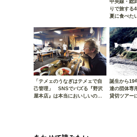
中央線・総
りで旅する
夏に食べた
「テメェのうなぎはテメェで自
誕生から1
己管理」 SNSでバズる『野沢
達の団体専
屋本店』は本当においしいの
貸切ツアー
か!? いざ実食調査
グレード電