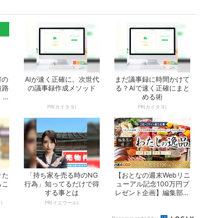
何の
AIが速く正確に。次世代
まだ議事録に時間かけて
道路
の議事録作成メソッド
る？AIで速く正確にまと
 -
める術
PR(カイタヨ)
PR(カイタヨ)
りた
「持ち家を売る時のNG
【おとなの週末Webリニ
らこ
行為」知ってるだけで得
ューアル記念100万円プ
する事とは
レゼント企画】編集部が
選ぶ「わた...
)
PR(イエウール)