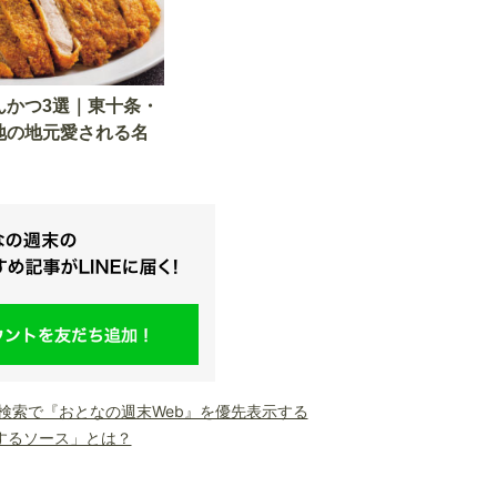
んかつ3選｜東十条・
地の地元愛される名
le検索で『おとなの週末Web』を優先表示する
するソース」とは？