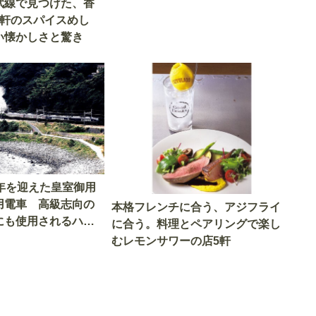
武線で見つけた、香
4軒のスパイスめし
い懐かしさと驚き
9年を迎えた皇室御用
用電車 高級志向の
本格フレンチに合う、アジフライ
にも使用されるハイ
に合う。料理とペアリングで楽し
車とは
むレモンサワーの店5軒