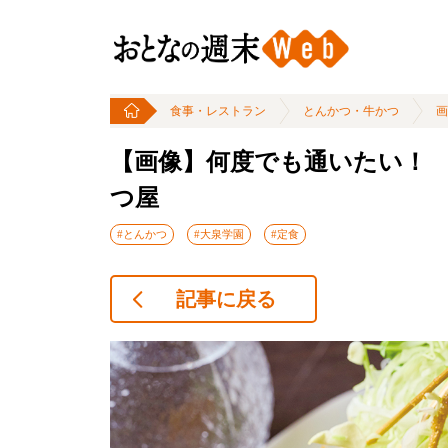
食事・レストラン
とんかつ・牛かつ
画
【画像】何度でも通いたい！
つ屋
#とんかつ
#大泉学園
#定食
記事に戻る