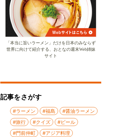
「本当に旨いラーメン」だけを日本のみならず
世界に向けて紹介する、おとなの週末Web姉妹
サイト
記事をさがす
#ラーメン
#福島
#醤油ラーメン
#旅行
#クイズ
#ビール
#門前仲町
#アジア料理