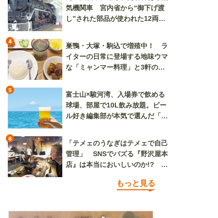
気機関車 宮内省から“御下げ渡
し”された部品が使われた12両の
「デゴイチ」
4
巣鴨・大塚・駒込で増殖中！ ラ
イターの日常に登場する地味ウマ
な「ミャンマー料理」と3軒のニ
ラ玉
5
富士山×駿河湾、入場券で飲める
球場、部屋で10L飲み放題。ビー
ル好き編集部が本気で選んだ「ビ
ール旅」
6
「テメェのうなぎはテメェで自己
管理」 SNSでバズる『野沢屋本
店』は本当においしいのか!? い
ざ実食調査
もっと見る