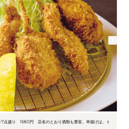
7点盛り 1680円 店名のとおり酒類も豊富。串揚げは、ト