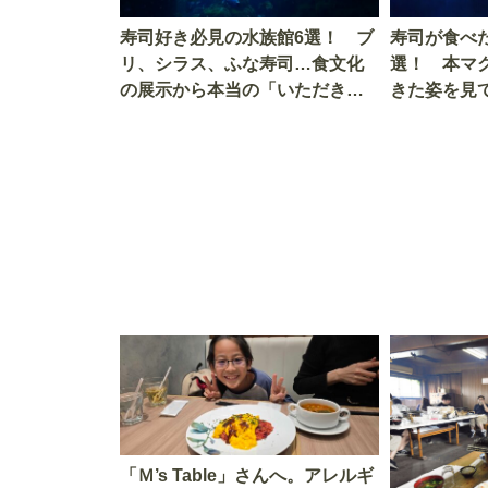
寿司好き必見の水族館6選！ ブ
寿司が食べ
リ、シラス、ふな寿司…食文化
選！ 本マ
の展示から本当の「いただきま
きた姿を見
す」を知る
を考える
「Ｍ’s Table」さんへ。アレルギ