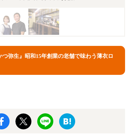
かつ弥生』昭和15年創業の老舗で味わう薄衣ロ