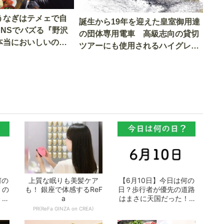
うなぎはテメェで自
誕生から19年を迎えた皇室御用達
SNSでバズる『野沢
の団体専用電車 高級志向の貸切
本当においしいの
ツアーにも使用されるハイグレー
実食調査
ド電車とは
何の
上質な眠りも美髪ケア
【6月10日】今日は何の
」の
も！ 銀座で体感するReF
日？歩行者が優先の道路
 お
a
はまさに天国だった！ -
おとなの...
PR(ReFa GINZA on CREA)