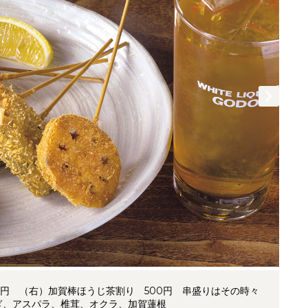
0円 （右）加賀棒ほうじ茶割り 500円 串盛りはその時々
ぎ、アスパラ、椎茸、オクラ、加賀蓮根