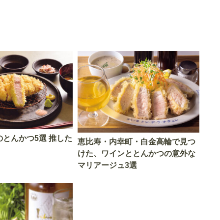
のとんかつ5選 推した
恵比寿・内幸町・白金高輪で見つ
けた、ワインととんかつの意外な
マリアージュ3選