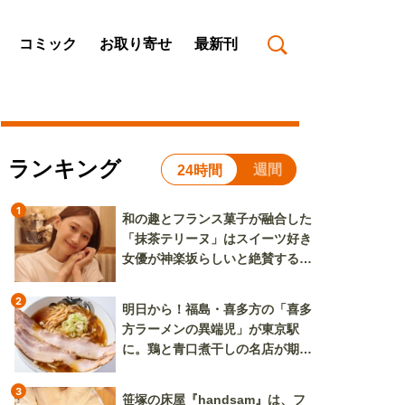
コミック
お取り寄せ
最新刊
ランキング
週間
24時間
1
和の趣とフランス菓子が融合した
「抹茶テリーヌ」はスイーツ好き
女優が神楽坂らしいと絶賛する逸
品
2
明日から！福島・喜多方の「喜多
方ラーメンの異端児」が東京駅
に。鶏と青口煮干しの名店が期間
限定で登場
3
笹塚の床屋『handsam』は、フ