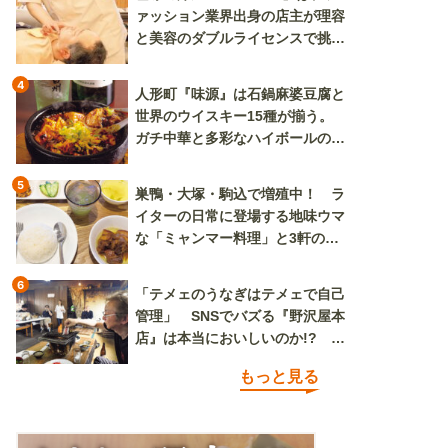
ァッション業界出身の店主が理容
と美容のダブルライセンスで挑む
新しいカルチャー発信基地
4
人形町『味源』は石鍋麻婆豆腐と
世界のウイスキー15種が揃う。
ガチ中華と多彩なハイボールの組
み合わせを楽しめる
5
巣鴨・大塚・駒込で増殖中！ ラ
イターの日常に登場する地味ウマ
な「ミャンマー料理」と3軒のニ
ラ玉
6
「テメェのうなぎはテメェで自己
管理」 SNSでバズる『野沢屋本
店』は本当においしいのか!? い
ざ実食調査
もっと見る