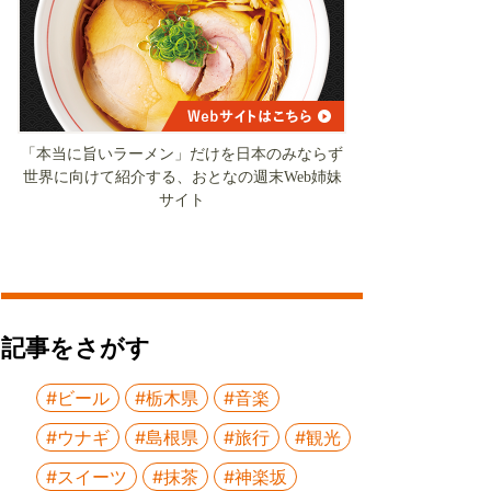
「本当に旨いラーメン」だけを日本のみならず
世界に向けて紹介する、おとなの週末Web姉妹
サイト
記事をさがす
#ビール
#栃木県
#音楽
#ウナギ
#島根県
#旅行
#観光
#スイーツ
#抹茶
#神楽坂