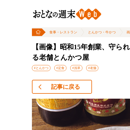
食事・レストラン
とんかつ・牛かつ
画
【画像】昭和15年創業、守ら
る老舗とんかつ屋
#とんかつ
#定食
#浅草
#老舗
記事に戻る