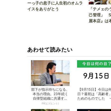
ーっ子の息子に人生初のオムラ
イスをありがとう
「テメェの
己管理」 
屋本店』は
か!? いざ
あわせて読みたい
部下が指示待ちになる、
【9月15日】今日は
本当の理由。23年続く
日？最初は「高齢者
自律型組織に共通する
ためのものでした -
「3つの要素」
となの週...
PR(ビズヒント)