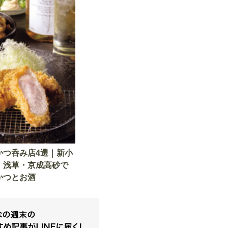
かつ呑み店4選｜新小
・浅草・京成高砂で
かつとお酒