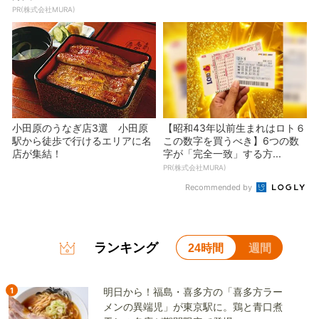
PR(株式会社MURA)
小田原のうなぎ店3選 小田原
【昭和43年以前生まれはロト６
駅から徒歩で行けるエリアに名
この数字を買うべき】6つの数
店が集結！
字が「完全一致」する方...
PR(株式会社MURA)
Recommended by
ランキング
24時間
週間
1
明日から！福島・喜多方の「喜多方ラー
メンの異端児」が東京駅に。鶏と青口煮