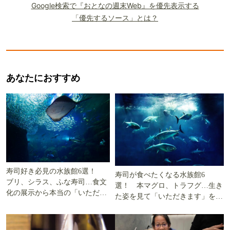
Google検索で『おとなの週末Web』を優先表示する
「優先するソース」とは？
あなたにおすすめ
寿司好き必見の水族館6選！
寿司が食べたくなる水族館6
ブリ、シラス、ふな寿司…食文
選！ 本マグロ、トラフグ…生き
化の展示から本当の「いただき
た姿を見て「いただきます」を考
ます」を知る
える