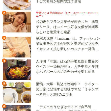
干しの名店が期間限定で登場
2
大野いと＆美山加恋の「おかしなコーヒーのハーモ
ニー」
和の趣とフランス菓子が融合した「抹茶
テリーヌ」はスイーツ好き女優が神楽坂
らしいと絶賛する逸品
3
笹塚の床屋『handsam』は、ファッション
業界出身の店主が理容と美容のダブルラ
イセンスで挑む新しいカルチャー発信基
地
4
人形町『味源』は石鍋麻婆豆腐と世界の
ウイスキー15種が揃う。ガチ中華と多彩
なハイボールの組み合わせを楽しめる
5
巣鴨・大塚・駒込で増殖中！ ライター
の日常に登場する地味ウマな「ミャンマ
ー料理」と3軒のニラ玉
6
「テメェのうなぎはテメェで自己管