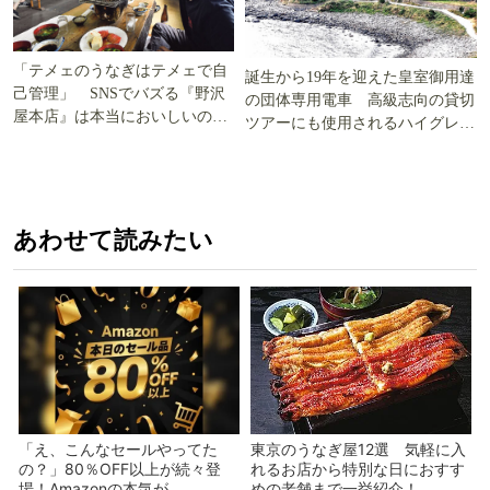
「テメェのうなぎはテメェで自
誕生から19年を迎えた皇室御用達
己管理」 SNSでバズる『野沢
の団体専用電車 高級志向の貸切
屋本店』は本当においしいの
ツアーにも使用されるハイグレー
か!? いざ実食調査
ド電車とは
あわせて読みたい
「え、こんなセールやってた
東京のうなぎ屋12選 気軽に入
の？」80％OFF以上が続々登
れるお店から特別な日におすす
場！Amazonの本気が...
めの老舗まで一挙紹介！