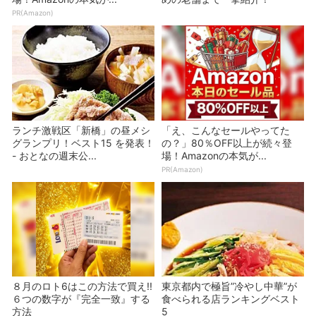
PR(Amazon)
ランチ激戦区「新橋」の昼メシ
「え、こんなセールやってた
グランプリ！ベスト15 を発表！
の？」80％OFF以上が続々登
- おとなの週末公...
場！Amazonの本気が...
PR(Amazon)
８月のロト6はこの方法で買え!!
東京都内で極旨”冷やし中華”が
６つの数字が『完全一致』する
食べられる店ランキングベスト
方法
5