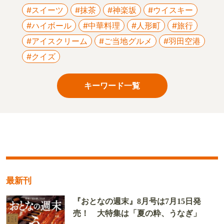
#スイーツ
#抹茶
#神楽坂
#ウイスキー
#ハイボール
#中華料理
#人形町
#旅行
#アイスクリーム
#ご当地グルメ
#羽田空港
#クイズ
キーワード一覧
最新刊
『おとなの週末』8月号は7月15日発
売！ 大特集は「夏の粋、うなぎ」