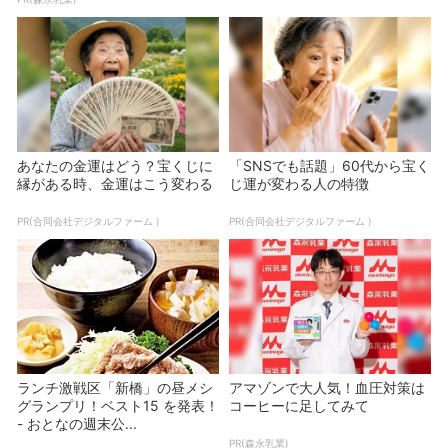
あなたの金運はどう？宝くじに
「SNSでも話題」60代から宝く
縁がある時、金運はこう変わる
じ運が変わる人の特徴
PR(合同会社デジタルファーム )
PR(合同会社デジタルファーム )
ランチ激戦区「新橋」の昼メシ
アマゾンで大人気！血圧対策は
グランプリ！ベスト15 を発表！
コーヒーに足してみて
- おとなの週末公...
PR(森永乳業)