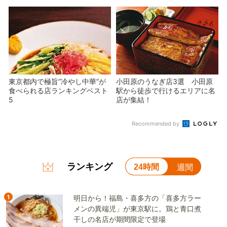
東京都内で極旨”冷やし中華”が
小田原のうなぎ店3選 小田原
食べられる店ランキングベスト
駅から徒歩で行けるエリアに名
5
店が集結！
Recommended by
ランキング
24時間
週間
1
明日から！福島・喜多方の「喜多方ラー
メンの異端児」が東京駅に。鶏と青口煮
干しの名店が期間限定で登場