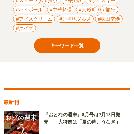
#スイーツ
#抹茶
#神楽坂
#ウイスキー
#ハイボール
#中華料理
#人形町
#旅行
#アイスクリーム
#ご当地グルメ
#羽田空港
#クイズ
キーワード一覧
最新刊
『おとなの週末』8月号は7月15日発
売！ 大特集は「夏の粋、うなぎ」