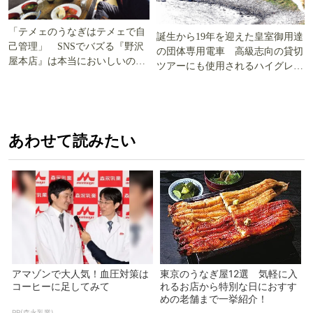
「テメェのうなぎはテメェで自
誕生から19年を迎えた皇室御用達
己管理」 SNSでバズる『野沢
の団体専用電車 高級志向の貸切
屋本店』は本当においしいの
ツアーにも使用されるハイグレー
か!? いざ実食調査
ド電車とは
あわせて読みたい
アマゾンで大人気！血圧対策は
東京のうなぎ屋12選 気軽に入
コーヒーに足してみて
れるお店から特別な日におすす
めの老舗まで一挙紹介！
PR(森永乳業)