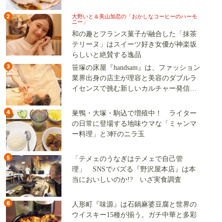
2
大野いと＆美山加恋の「おかしなコーヒーのハーモ
ニー」
和の趣とフランス菓子が融合した「抹茶
テリーヌ」はスイーツ好き女優が神楽坂
らしいと絶賛する逸品
3
笹塚の床屋『handsam』は、ファッション
業界出身の店主が理容と美容のダブルラ
イセンスで挑む新しいカルチャー発信基
地
4
巣鴨・大塚・駒込で増殖中！ ライター
の日常に登場する地味ウマな「ミャンマ
ー料理」と3軒のニラ玉
5
「テメェのうなぎはテメェで自己管
理」 SNSでバズる『野沢屋本店』は本
当においしいのか!? いざ実食調査
6
人形町『味源』は石鍋麻婆豆腐と世界の
ウイスキー15種が揃う。ガチ中華と多彩