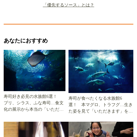
「優先するソース」とは？
あなたにおすすめ
寿司好き必見の水族館6選！
寿司が食べたくなる水族館6
ブリ、シラス、ふな寿司…食文
選！ 本マグロ、トラフグ…生き
化の展示から本当の「いただき
た姿を見て「いただきます」を考
ます」を知る
える