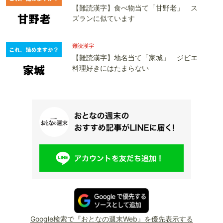
【難読漢字】食べ物当て「甘野老」 ス
ズランに似ています
難読漢字
【難読漢字】地名当て「家城」 ジビエ
料理好きにはたまらない
Google検索で『おとなの週末Web』を優先表示する