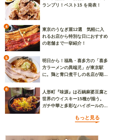
ランプリ！ベスト15 を発表！
4
東京のうなぎ屋12選 気軽に入
れるお店から特別な日におすすめ
の老舗まで一挙紹介！
5
明日から！福島・喜多方の「喜多
方ラーメンの異端児」が東京駅
に。鶏と青口煮干しの名店が期間
限定で登場
6
人形町『味源』は石鍋麻婆豆腐と
世界のウイスキー15種が揃う。
ガチ中華と多彩なハイボールの組
み合わせを楽しめる
もっと見る