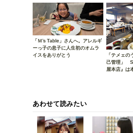
「Ｍ’s Table」さんへ。アレルギ
ーっ子の息子に人生初のオムラ
イスをありがとう
「テメェの
己管理」 
屋本店』は
か!? いざ
あわせて読みたい