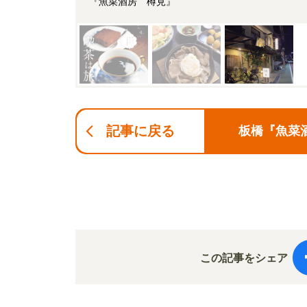
『魚菜酒房 樽見』
記事に戻る
板橋『魚菜
この記事をシェア