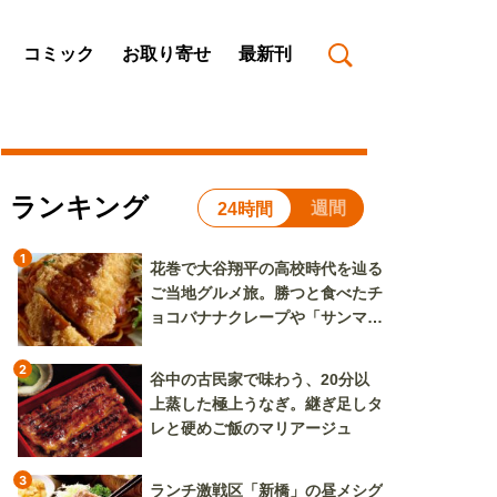
コミック
お取り寄せ
最新刊
ランキング
週間
24時間
1
花巻で大谷翔平の高校時代を辿る
ご当地グルメ旅。勝つと食べたチ
ョコバナナクレープや「サンマー
焼きそば」も
2
谷中の古民家で味わう、20分以
上蒸した極上うなぎ。継ぎ足しタ
レと硬めご飯のマリアージュ
3
ランチ激戦区「新橋」の昼メシグ