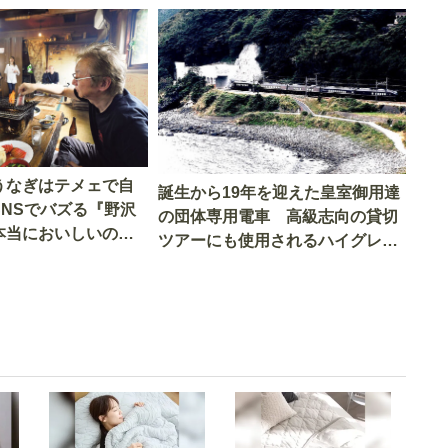
うなぎはテメェで自
誕生から19年を迎えた皇室御用達
SNSでバズる『野沢
の団体専用電車 高級志向の貸切
本当においしいの
ツアーにも使用されるハイグレー
実食調査
ド電車とは