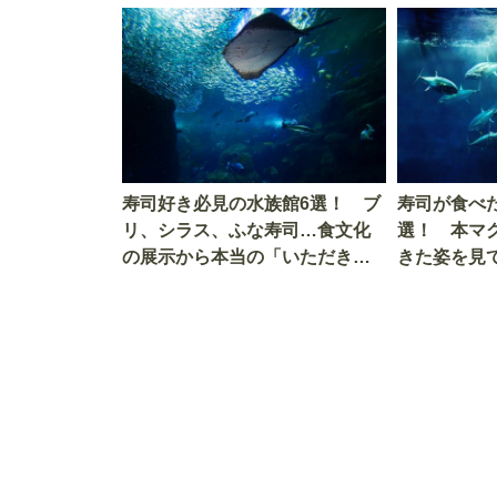
寿司好き必見の水族館6選！ ブ
寿司が食べ
リ、シラス、ふな寿司…食文化
選！ 本マ
の展示から本当の「いただきま
きた姿を見
す」を知る
を考える