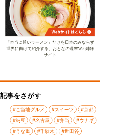
「本当に旨いラーメン」だけを日本のみならず
世界に向けて紹介する、おとなの週末Web姉妹
サイト
記事をさがす
#ご当地グルメ
#スイーツ
#京都
#納豆
#名古屋
#弁当
#ウナギ
#うな重
#千駄木
#世田谷