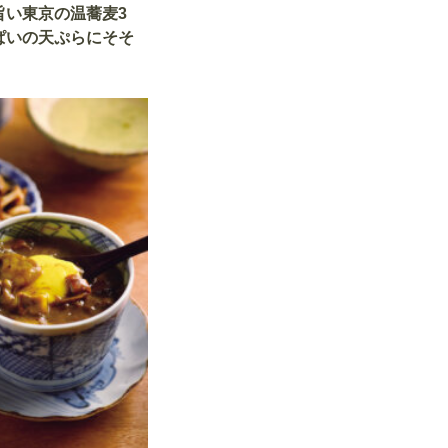
旨い東京の温蕎麦3
ぱいの天ぷらにそそ