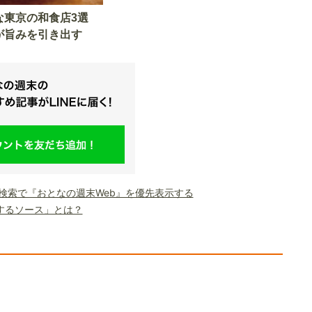
な東京の和食店3選
が旨みを引き出す
le検索で『おとなの週末Web』を優先表示する
するソース」とは？