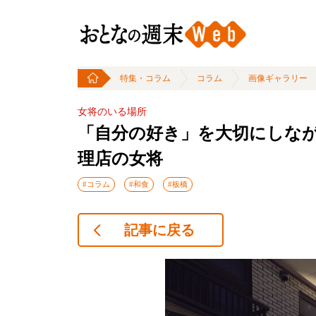
特集・コラム
コラム
画像ギャラリー
女将のいる場所
「自分の好き」を大切にしな
理店の女将
#コラム
#和食
#板橋
記事に戻る