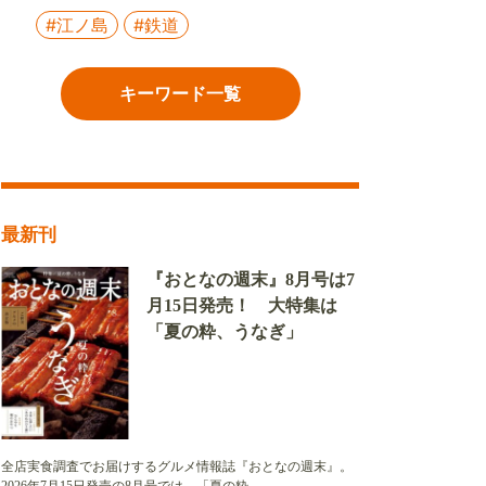
#江ノ島
#鉄道
キーワード一覧
最新刊
『おとなの週末』8月号は7
月15日発売！ 大特集は
「夏の粋、うなぎ」
全店実食調査でお届けするグルメ情報誌『おとなの週末』。