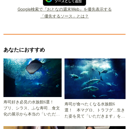
Google検索で『おとなの週末Web』を優先表示する
「優先するソース」とは？
あなたにおすすめ
寿司好き必見の水族館6選！
寿司が食べたくなる水族館6
ブリ、シラス、ふな寿司…食文
選！ 本マグロ、トラフグ…生き
化の展示から本当の「いただき
た姿を見て「いただきます」を考
ます」を知る
える