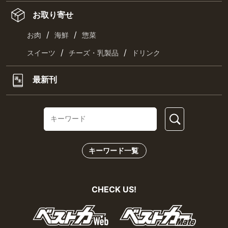
お取り寄せ
/
/
お肉
海鮮
惣菜
/
/
スイーツ
チーズ・乳製品
ドリンク
最新刊
キーワード一覧
CHECK US!