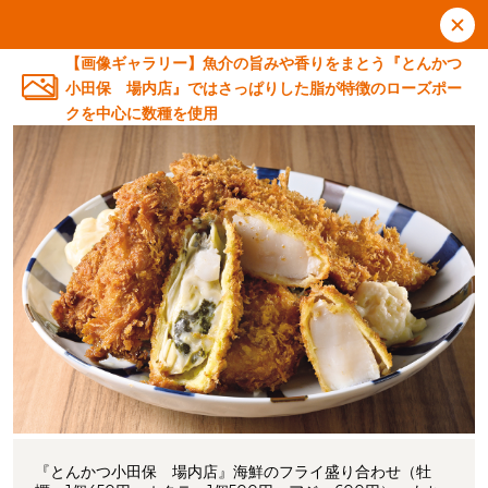
【画像ギャラリー】魚介の旨みや香りをまとう『とんかつ
小田保 場内店』ではさっぱりした脂が特徴のローズポー
クを中心に数種を使用
『とんかつ小田保 場内店』海鮮のフライ盛り合わせ（牡