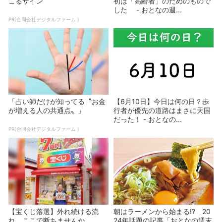
こるサイン
初は「高齢者」のためのもので
した - おとなの週...
PR(合同会社デジタルファーム )
「占い師だけが知ってる〝お金
【6月10日】今日は何の日？歩
が増える人の共通点〟」
行者が優先の道路はまさに天国
だった！ - おとなの...
PR(合同会社デジタルファーム )
【宝くじ落選】外れ続ける流
朝はラーメンから始まる!? 20
れ、ここで断ちませんか
24年話題の記事「おとなの週末