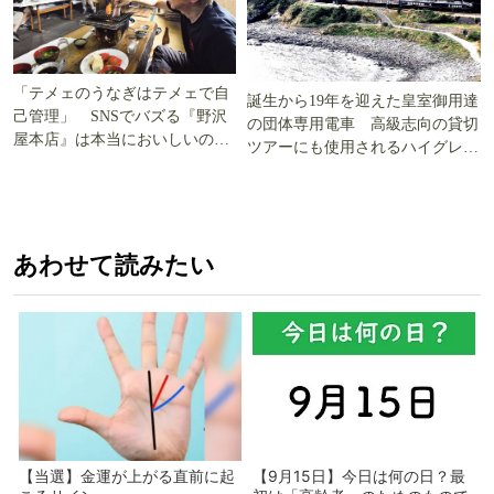
「テメェのうなぎはテメェで自
誕生から19年を迎えた皇室御用達
己管理」 SNSでバズる『野沢
の団体専用電車 高級志向の貸切
屋本店』は本当においしいの
ツアーにも使用されるハイグレー
か!? いざ実食調査
ド電車とは
あわせて読みたい
【当選】金運が上がる直前に起
【9月15日】今日は何の日？最