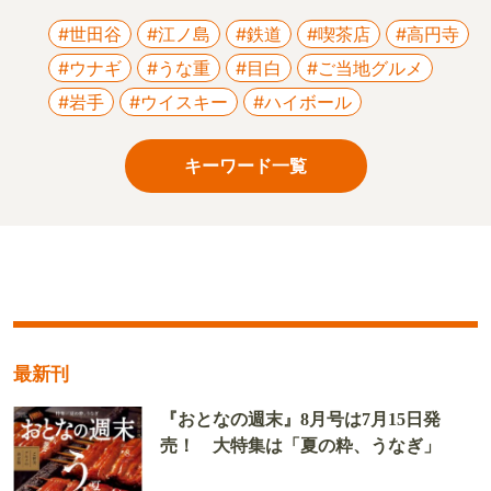
#世田谷
#江ノ島
#鉄道
#喫茶店
#高円寺
#ウナギ
#うな重
#目白
#ご当地グルメ
#岩手
#ウイスキー
#ハイボール
キーワード一覧
最新刊
『おとなの週末』8月号は7月15日発
売！ 大特集は「夏の粋、うなぎ」