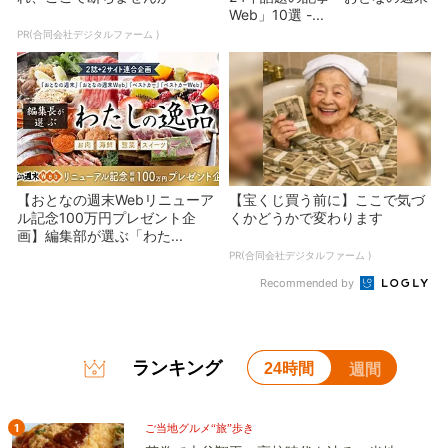
Web」10選 -...
PR(合同会社デジタルファーム )
【おとなの週末Webリニューア
【宝くじ買う前に】ここで気づ
ル記念100万円プレゼント企
くかどうかで変わります
画】編集部が選ぶ「わた...
PR(合同会社デジタルファーム )
Recommended by
ランキング
24時間
週間
1
ご当地グルメ“旅”歩き