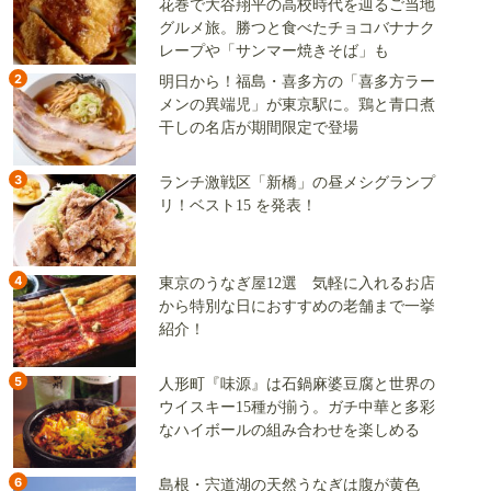
花巻で大谷翔平の高校時代を辿るご当地
グルメ旅。勝つと食べたチョコバナナク
レープや「サンマー焼きそば」も
2
明日から！福島・喜多方の「喜多方ラー
メンの異端児」が東京駅に。鶏と青口煮
干しの名店が期間限定で登場
3
ランチ激戦区「新橋」の昼メシグランプ
リ！ベスト15 を発表！
4
東京のうなぎ屋12選 気軽に入れるお店
から特別な日におすすめの老舗まで一挙
紹介！
5
人形町『味源』は石鍋麻婆豆腐と世界の
ウイスキー15種が揃う。ガチ中華と多彩
なハイボールの組み合わせを楽しめる
6
島根・宍道湖の天然うなぎは腹が黄色