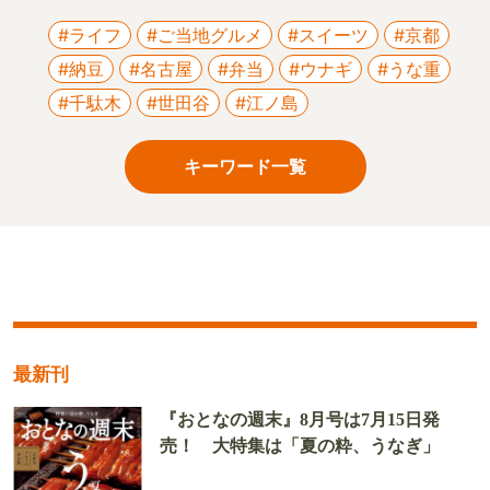
#ライフ
#ご当地グルメ
#スイーツ
#京都
#納豆
#名古屋
#弁当
#ウナギ
#うな重
#千駄木
#世田谷
#江ノ島
キーワード一覧
最新刊
『おとなの週末』8月号は7月15日発
売！ 大特集は「夏の粋、うなぎ」