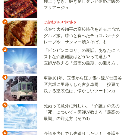
極上うなぎ。継ぎ足しタレと硬めご飯の
マリアージュ
2
ご当地グルメ“旅”歩き
花巻で大谷翔平の高校時代を辿るご当地
グルメ旅。勝つと食べたチョコバナナク
レープや「サンマー焼きそば」も
3
「ピンピンコロリ」の裏話。あなたにベ
ストな介護施設はどうやって選ぶ？ －
医師が教える「最高の最期」の迎え方
（その2）
4
車齢101年、玉電から江ノ電へ嫁ぎ世田谷
区宮坂に里帰りした古参車両 投票で
決まる塗装色は、懐かしいツートンカラ
ーか、グリーン単色か
5
死ぬって意外に難しい。「介護」の先の
「死」について－医師が教える「最高の
最期」の迎え方（その3）
6
介護を少しでも先送りしたい！ 介護を