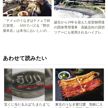
「テメェのうなぎはテメェで自
誕生から19年を迎えた皇室御用達
己管理」 SNSでバズる『野沢
の団体専用電車 高級志向の貸切
屋本店』は本当においしいの
ツアーにも使用されるハイグレー
か!? いざ実食調査
ド電車とは
あわせて読みたい
宝くじ当たる人は“たまたま”じ
東京のうなぎ屋12選 気軽に入