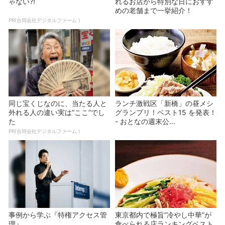
ゃない?!
れるお店から特別な日におすす
めの老舗まで一挙紹介！
PR(合同会社デジタルファーム )
同じ宝くじなのに、当たる人と
ランチ激戦区「新橋」の昼メシ
外れる人の違い実は“ここ”でし
グランプリ！ベスト15 を発表！
た
- おとなの週末公...
PR(合同会社デジタルファーム )
事例から学ぶ『特権アクセス管
東京都内で極旨”冷やし中華”が
理』
食べられる店ランキングベスト