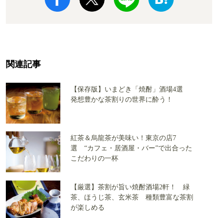
関連記事
【保存版】いまどき「焼酎」酒場4選
発想豊かな茶割りの世界に酔う！
紅茶＆烏龍茶が美味い！東京の店7
選 “カフェ・居酒屋・バー”で出合った
こだわりの一杯
【厳選】茶割が旨い焼酎酒場2軒！ 緑
茶、ほうじ茶、玄米茶 種類豊富な茶割
が楽しめる