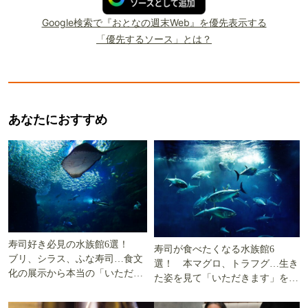
Google検索で『おとなの週末Web』を優先表示する
「優先するソース」とは？
あなたにおすすめ
寿司好き必見の水族館6選！
寿司が食べたくなる水族館6
ブリ、シラス、ふな寿司…食文
選！ 本マグロ、トラフグ…生き
化の展示から本当の「いただき
た姿を見て「いただきます」を考
ます」を知る
える