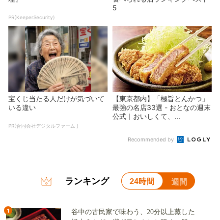
5
PR(KeeperSecurity)
宝くじ当たる人だけが気づいて
【東京都内】「極旨とんかつ」
いる違い
最強の名店33選 - おとなの週末
公式｜おいしくて、...
PR(合同会社デジタルファーム )
Recommended by
ランキング
24時間
週間
1
谷中の古民家で味わう、20分以上蒸した