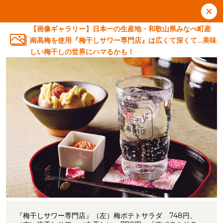
【画像ギャラリー】日本一の生産地・和歌山県みなべ町産
南高梅を使用『梅干しサワー専門店』は広くて深くて…美味
しい梅干しの世界にハマるかも！
『梅干しサワー専門店』（左）梅ポテトサラダ 748円、