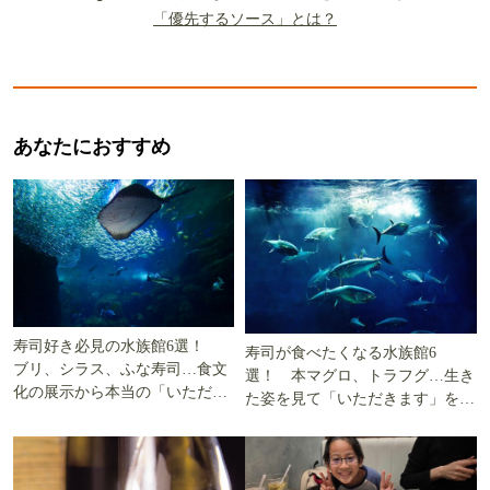
「優先するソース」とは？
あなたにおすすめ
寿司好き必見の水族館6選！
寿司が食べたくなる水族館6
ブリ、シラス、ふな寿司…食文
選！ 本マグロ、トラフグ…生き
化の展示から本当の「いただき
た姿を見て「いただきます」を考
ます」を知る
える