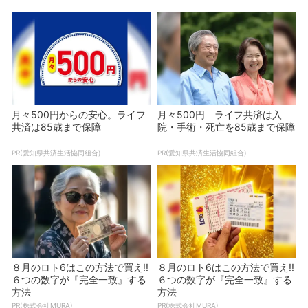
月々500円からの安心。ライフ
月々500円 ライフ共済は入
共済は85歳まで保障
院・手術・死亡を85歳まで保障
PR(愛知県共済生活協同組合)
PR(愛知県共済生活協同組合)
８月のロト6はこの方法で買え!!
８月のロト6はこの方法で買え!!
６つの数字が『完全一致』する
６つの数字が『完全一致』する
方法
方法
PR(株式会社MURA)
PR(株式会社MURA)