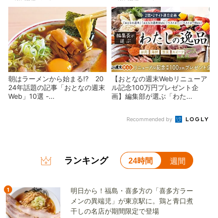
朝はラーメンから始まる!? 20
【おとなの週末Webリニューア
24年話題の記事「おとなの週末
ル記念100万円プレゼント企
Web」10選 -...
画】編集部が選ぶ「わた...
Recommended by
ランキング
24時間
週間
1
明日から！福島・喜多方の「喜多方ラー
メンの異端児」が東京駅に。鶏と青口煮
干しの名店が期間限定で登場