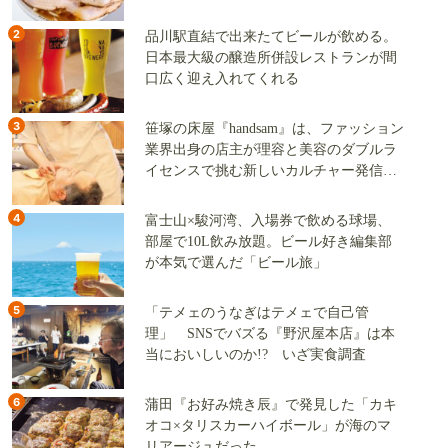
2
品川駅直結で出来たてビールが飲める。
日本最大級の醸造所併設レストランが間
口広く迎え入れてくれる
3
笹塚の床屋『handsam』は、ファッション
業界出身の店主が理容と美容のダブルラ
イセンスで挑む新しいカルチャー発信基
地
4
富士山×駿河湾、入場券で飲める球場、
部屋で10L飲み放題。ビール好き編集部
が本気で選んだ「ビール旅」
5
「テメェのうなぎはテメェで自己管
理」 SNSでバズる『野沢屋本店』は本
当においしいのか!? いざ実食調査
6
蒲田『お好み焼き辰』で発見した「カキ
オコ×タリスカーハイボール」が海のマ
リアージュだった