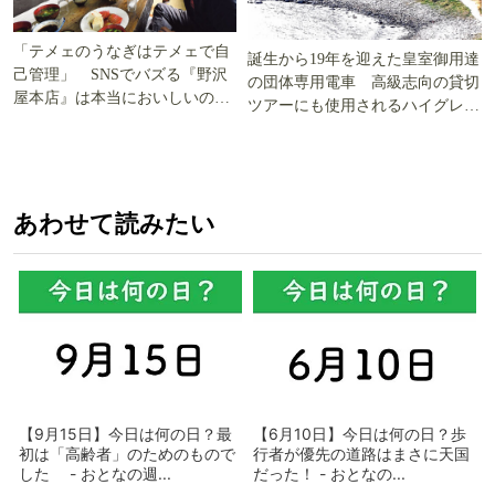
「テメェのうなぎはテメェで自
誕生から19年を迎えた皇室御用達
己管理」 SNSでバズる『野沢
の団体専用電車 高級志向の貸切
屋本店』は本当においしいの
ツアーにも使用されるハイグレー
か!? いざ実食調査
ド電車とは
あわせて読みたい
【9月15日】今日は何の日？最
【6月10日】今日は何の日？歩
初は「高齢者」のためのもので
行者が優先の道路はまさに天国
した - おとなの週...
だった！ - おとなの...