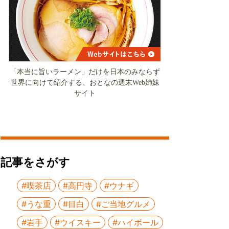
「本当に旨いラーメン」だけを日本のみならず
世界に向けて紹介する、おとなの週末Web姉妹
サイト
記事をさがす
#喫茶店
#高円寺
#ウナギ
#うな重
#目白
#ご当地グルメ
#岩手
#ウイスキー
#ハイボール