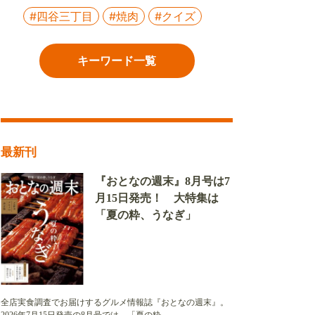
#四谷三丁目
#焼肉
#クイズ
キーワード一覧
最新刊
『おとなの週末』8月号は7
月15日発売！ 大特集は
「夏の粋、うなぎ」
全店実食調査でお届けするグルメ情報誌『おとなの週末』。