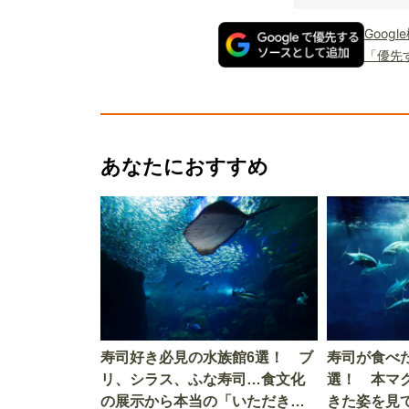
Goog
「優先
あなたにおすすめ
寿司好き必見の水族館6選！ ブ
寿司が食べ
リ、シラス、ふな寿司…食文化
選！ 本マ
の展示から本当の「いただきま
きた姿を見