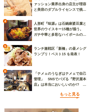
ァッション業界出身の店主が理容
と美容のダブルライセンスで挑む
新しいカルチャー発信基地
4
人形町『味源』は石鍋麻婆豆腐と
世界のウイスキー15種が揃う。
ガチ中華と多彩なハイボールの組
み合わせを楽しめる
5
ランチ激戦区「新橋」の昼メシグ
ランプリ！ベスト15 を発表！
6
「テメェのうなぎはテメェで自己
管理」 SNSでバズる『野沢屋本
店』は本当においしいのか!? い
ざ実食調査
もっと見る