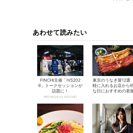
か!? いざ
あわせて読みたい
FINCHI主催「IVS202
東京のうなぎ屋12選
6」トークセッションが
軽に入れるお店から
話題に！
な日におすすめの老
で一挙紹介！
PR(FINCHI on GOETHE)