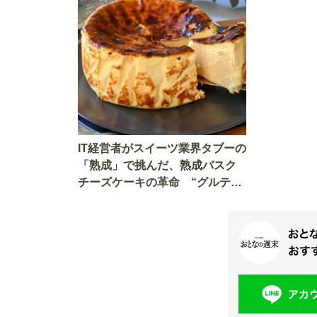
IT経営者がスイーツ業界タブーの
「熟成」で挑んだ、熟成バスク
チーズケーキの革命 “グルテン
フリー”は息子のアレルギーがき
っかけだった