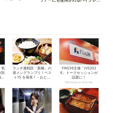
ツアーにも使用されるハイグレー
実食調査
ド電車とは
 気
ランチ激戦区「新橋」の
FINCHI主催「IVS202
特別
昼メシグランプリ！ベス
6」トークセッションが
舗ま
ト15 を発表！ - おとな
話題に！
の週末公...
PR(FINCHI on GOETHE)