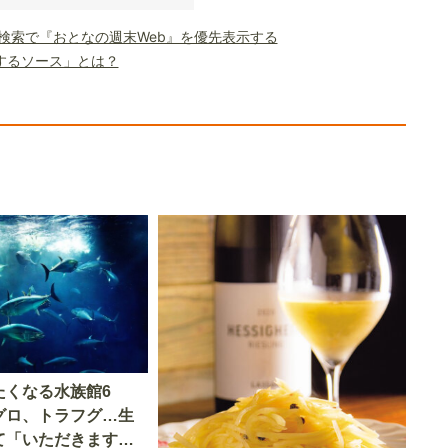
le検索で『おとなの週末Web』を優先表示する
するソース」とは？
たくなる水族館6
グロ、トラフグ…生
て「いただきます」