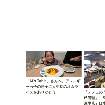
す」を知る
を考える
「Ｍ’s Table」さんへ。アレルギ
ーっ子の息子に人生初のオムラ
イスをありがとう
「テメェの
己管理」 
屋本店』は