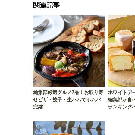
関連記事
編集部厳選グルメ7品！お取り寄
ホワイトデ
せピザ・餃子・生ハムでホムパ
編集部が食
完結
ランキング
も最適