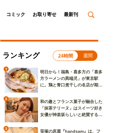
コミック
お取り寄せ
最新刊
ランキング
週間
24時間
1
明日から！福島・喜多方の「喜多
方ラーメンの異端児」が東京駅
に。鶏と青口煮干しの名店が期間
限定で登場
2
和の趣とフランス菓子が融合した
「抹茶テリーヌ」はスイーツ好き
女優が神楽坂らしいと絶賛する逸
品
3
笹塚の床屋『handsam』は、フ