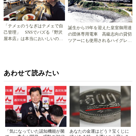
「テメェのうなぎはテメェで自
誕生から19年を迎えた皇室御用達
己管理」 SNSでバズる『野沢
の団体専用電車 高級志向の貸切
屋本店』は本当においしいの
ツアーにも使用されるハイグレー
か!? いざ実食調査
ド電車とは
あわせて読みたい
「気になっていた認知機能が菌
あなたの金運はどう？宝くじに