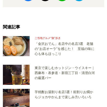
関連記事
ご当地グルメ“旅”歩き
「金沢おでん」名店中の名店3選 老舗
の“お店オーラ”を感じた！ 至福の味に
心も体もほっこり
東京で楽しむホットジン・ウイスキー｜
西麻布・表参道・新宿三丁目・清澄白河
の厳選バー
芋焼酎お湯割り名店5選！前割りお燗か
らジョカやかんまで楽しみ方いろいろ