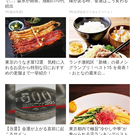
で…」森永が開発。感動の70代
縁がある時、金運はこう変わる
続出
PR(森永乳業)
PR(合同会社デジタルファーム )
東京のうなぎ屋12選 気軽に入
ランチ激戦区「新橋」の昼メシ
れるお店から特別な日におすす
グランプリ！ベスト15 を発表！
めの老舗まで一挙紹介！
- おとなの週末公...
【当選】金運が上がる直前に起
東京都内で極旨”冷やし中華”が
こるサイン
食べられる店ランキングベスト