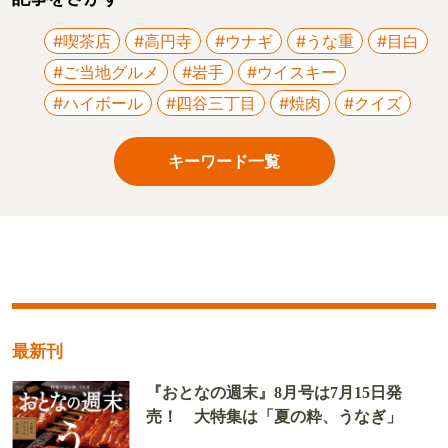
#喫茶店
#高円寺
#ウナギ
#うな重
#目白
#ご当地グルメ
#岩手
#ウイスキー
#ハイボール
#四谷三丁目
#焼肉
#クイズ
キーワード一覧
最新刊
『おとなの週末』8月号は7月15日発
売！ 大特集は「夏の粋、うなぎ」