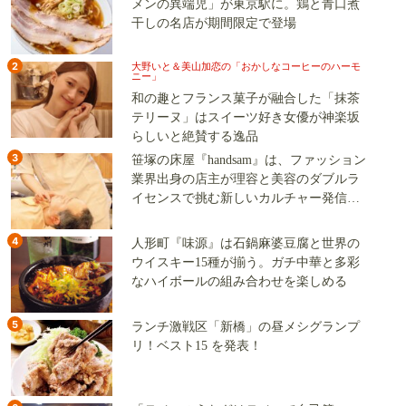
メンの異端児」が東京駅に。鶏と青口煮
干しの名店が期間限定で登場
2
大野いと＆美山加恋の「おかしなコーヒーのハーモ
ニー」
和の趣とフランス菓子が融合した「抹茶
テリーヌ」はスイーツ好き女優が神楽坂
らしいと絶賛する逸品
3
笹塚の床屋『handsam』は、ファッション
業界出身の店主が理容と美容のダブルラ
イセンスで挑む新しいカルチャー発信基
地
4
人形町『味源』は石鍋麻婆豆腐と世界の
ウイスキー15種が揃う。ガチ中華と多彩
なハイボールの組み合わせを楽しめる
5
ランチ激戦区「新橋」の昼メシグランプ
リ！ベスト15 を発表！