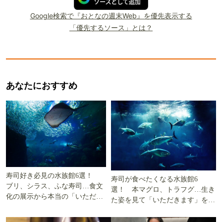
Google検索で『おとなの週末Web』を優先表示する
「優先するソース」とは？
あなたにおすすめ
寿司好き必見の水族館6選！
寿司が食べたくなる水族館6
ブリ、シラス、ふな寿司…食文
選！ 本マグロ、トラフグ…生き
化の展示から本当の「いただき
た姿を見て「いただきます」を考
ます」を知る
える