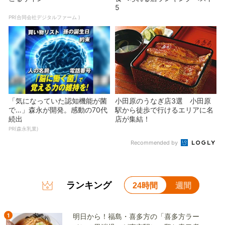
5
PR(合同会社デジタルファーム )
「気になっていた認知機能が菌
小田原のうなぎ店3選 小田原
で…」森永が開発。感動の70代
駅から徒歩で行けるエリアに名
続出
店が集結！
PR(森永乳業)
Recommended by
ランキング
24時間
週間
1
明日から！福島・喜多方の「喜多方ラー