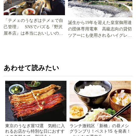
「テメェのうなぎはテメェで自
誕生から19年を迎えた皇室御用達
己管理」 SNSでバズる『野沢
の団体専用電車 高級志向の貸切
屋本店』は本当においしいの
ツアーにも使用されるハイグレー
か!? いざ実食調査
ド電車とは
あわせて読みたい
東京のうなぎ屋12選 気軽に入
ランチ激戦区「新橋」の昼メシ
れるお店から特別な日におすす
グランプリ！ベスト15 を発表！