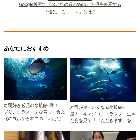
Google検索で『おとなの週末Web』を優先表示する
「優先するソース」とは？
あなたにおすすめ
寿司好き必見の水族館6選！
寿司が食べたくなる水族館6
ブリ、シラス、ふな寿司…食文
選！ 本マグロ、トラフグ…生き
化の展示から本当の「いただき
た姿を見て「いただきます」を考
ます」を知る
える