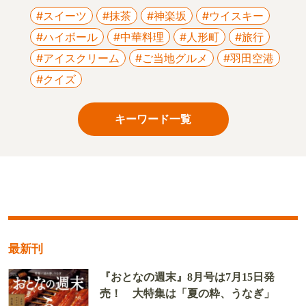
#スイーツ
#抹茶
#神楽坂
#ウイスキー
#ハイボール
#中華料理
#人形町
#旅行
#アイスクリーム
#ご当地グルメ
#羽田空港
#クイズ
キーワード一覧
最新刊
『おとなの週末』8月号は7月15日発
売！ 大特集は「夏の粋、うなぎ」