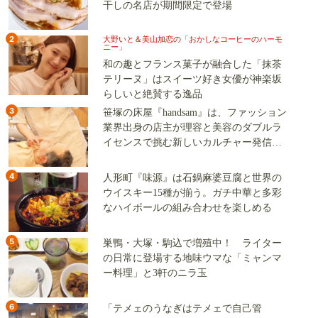
干しの名店が期間限定で登場
2
大野いと＆美山加恋の「おかしなコーヒーのハーモ
ニー」
和の趣とフランス菓子が融合した「抹茶
テリーヌ」はスイーツ好き女優が神楽坂
らしいと絶賛する逸品
3
笹塚の床屋『handsam』は、ファッション
業界出身の店主が理容と美容のダブルラ
イセンスで挑む新しいカルチャー発信基
地
4
人形町『味源』は石鍋麻婆豆腐と世界の
ウイスキー15種が揃う。ガチ中華と多彩
なハイボールの組み合わせを楽しめる
5
巣鴨・大塚・駒込で増殖中！ ライター
の日常に登場する地味ウマな「ミャンマ
ー料理」と3軒のニラ玉
6
「テメェのうなぎはテメェで自己管