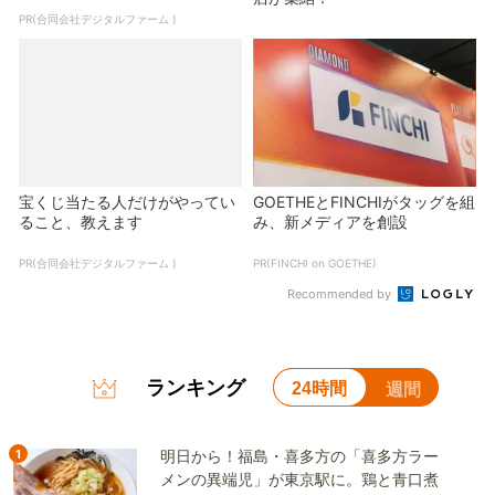
PR(合同会社デジタルファーム )
宝くじ当たる人だけがやってい
GOETHEとFINCHIがタッグを組
ること、教えます
み、新メディアを創設
PR(合同会社デジタルファーム )
PR(FINCHI on GOETHE)
Recommended by
ランキング
24時間
週間
1
明日から！福島・喜多方の「喜多方ラー
メンの異端児」が東京駅に。鶏と青口煮