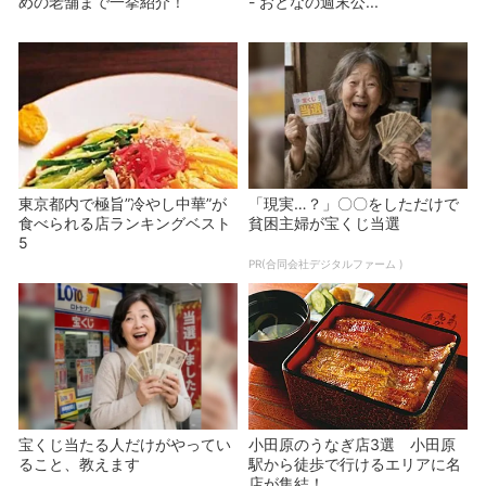
めの老舗まで一挙紹介！
- おとなの週末公...
東京都内で極旨”冷やし中華”が
「現実…？」〇〇をしただけで
食べられる店ランキングベスト
貧困主婦が宝くじ当選
5
PR(合同会社デジタルファーム )
宝くじ当たる人だけがやってい
小田原のうなぎ店3選 小田原
ること、教えます
駅から徒歩で行けるエリアに名
店が集結！