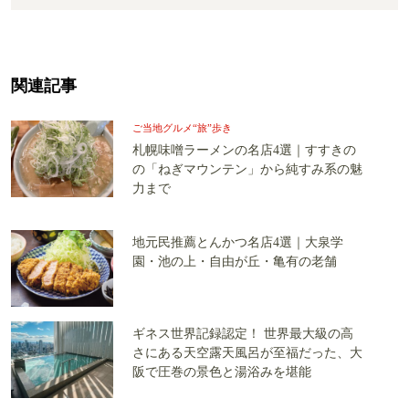
関連記事
ご当地グルメ“旅”歩き
札幌味噌ラーメンの名店4選｜すすきの
の「ねぎマウンテン」から純すみ系の魅
力まで
地元民推薦とんかつ名店4選｜大泉学
園・池の上・自由が丘・亀有の老舗
ギネス世界記録認定！ 世界最大級の高
さにある天空露天風呂が至福だった、大
阪で圧巻の景色と湯浴みを堪能