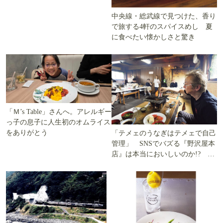
中央線・総武線で見つけた、香り
で旅する4軒のスパイスめし 夏
に食べたい懐かしさと驚き
「Ｍ’s Table」さんへ。アレルギー
っ子の息子に人生初のオムライス
をありがとう
「テメェのうなぎはテメェで自己
管理」 SNSでバズる『野沢屋本
店』は本当においしいのか!? い
ざ実食調査