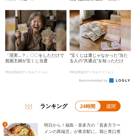
「現実…？」〇〇をしただけで
“宝くじは運じゃなかった”当た
貧困主婦が宝くじ当選
る人の“共通点”を知っただけ
PR(合同会社デジタルファーム )
PR(合同会社デジタルファーム )
Recommended by
ランキング
24時間
週間
1
明日から！福島・喜多方の「喜多方ラー
メンの異端児」が東京駅に。鶏と青口煮