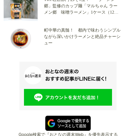
郷」監修のカップ麺「マルちゃん ラー
メン郷 味噌ラーメン」1ケース（12食
入り）をプレゼント 生姜・ニンニク・
山椒とコク深さがたまらない！！
町中華の真髄！ 都内で味わうシンプル
ながら深いかけラーメンと絶品チャーシ
ュー
Google検索で『おとなの週末Web』を優先表示する