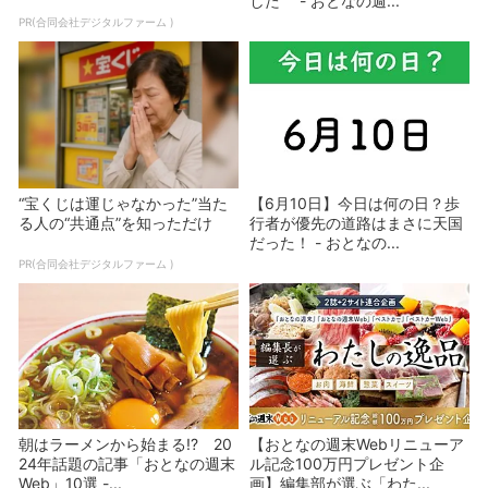
した - おとなの週...
PR(合同会社デジタルファーム )
“宝くじは運じゃなかった”当た
【6月10日】今日は何の日？歩
る人の“共通点”を知っただけ
行者が優先の道路はまさに天国
だった！ - おとなの...
PR(合同会社デジタルファーム )
朝はラーメンから始まる!? 20
【おとなの週末Webリニューア
24年話題の記事「おとなの週末
ル記念100万円プレゼント企
Web」10選 -...
画】編集部が選ぶ「わた...