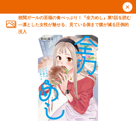
校閲ガールの至福の食べっぷり！『全力めし』第1話を読む
―凛とした女性が魅せる、見ている側まで腹が減る圧倒的
没入