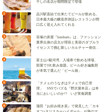
干しの名店が期間限定で登場
2
品川駅直結で出来たてビールが飲める。
日本最大級の醸造所併設レストランが間
口広く迎え入れてくれる
3
笹塚の床屋『handsam』は、ファッション
業界出身の店主が理容と美容のダブルラ
イセンスで挑む新しいカルチャー発信基
地
4
富士山×駿河湾、入場券で飲める球場、
部屋で10L飲み放題。ビール好き編集部
が本気で選んだ「ビール旅」
5
「テメェのうなぎはテメェで自己管
理」 SNSでバズる『野沢屋本店』は本
当においしいのか!? いざ実食調査
6
蒲田『お好み焼き辰』で発見した「カキ
オコ×タリスカーハイボール」が海のマ