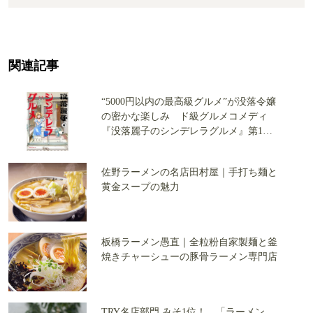
関連記事
“5000円以内の最高級グルメ”が没落令嬢
の密かな楽しみ ド級グルメコメディ
『没落麗子のシンデレラグルメ』第1巻
を試し読み！
佐野ラーメンの名店田村屋｜手打ち麺と
黄金スープの魅力
板橋ラーメン愚直｜全粒粉自家製麺と釜
焼きチャーシューの豚骨ラーメン専門店
TRY名店部門 みそ1位！ 「ラーメン