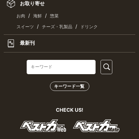
お取り寄せ
/
/
お肉
海鮮
惣菜
/
/
スイーツ
チーズ・乳製品
ドリンク
最新刊
キーワード一覧
CHECK US!