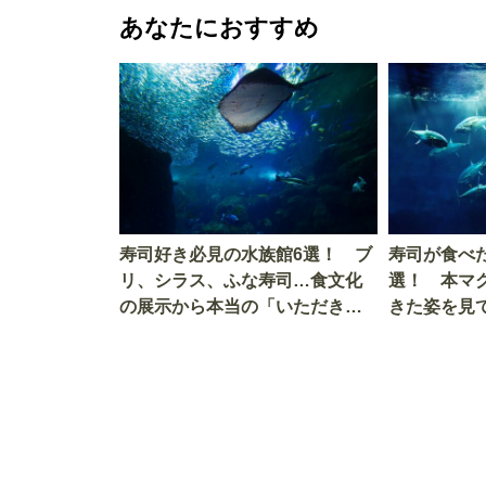
あなたにおすすめ
寿司好き必見の水族館6選！ ブ
寿司が食べ
リ、シラス、ふな寿司…食文化
選！ 本マ
の展示から本当の「いただきま
きた姿を見
す」を知る
を考える