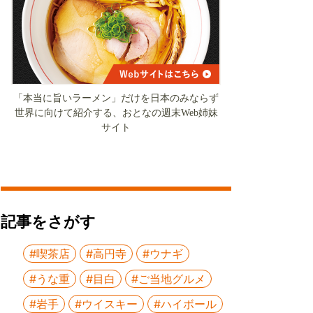
「本当に旨いラーメン」だけを日本のみならず
世界に向けて紹介する、おとなの週末Web姉妹
サイト
記事をさがす
#喫茶店
#高円寺
#ウナギ
#うな重
#目白
#ご当地グルメ
#岩手
#ウイスキー
#ハイボール