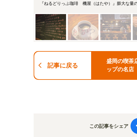
『ねるどりっぷ珈琲 機屋（はたや）』膨大な量
盛岡の喫茶
記事に戻る
ップの名店
この記事をシェア