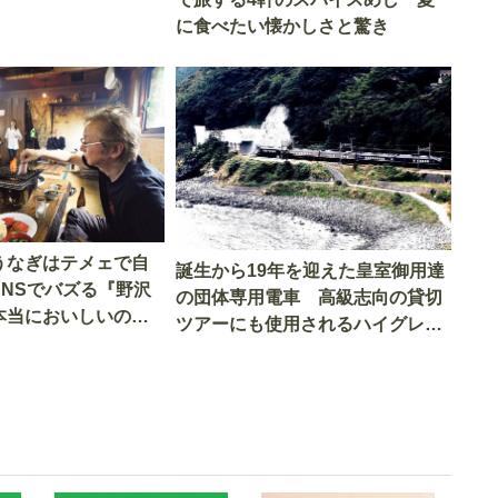
に食べたい懐かしさと驚き
うなぎはテメェで自
誕生から19年を迎えた皇室御用達
SNSでバズる『野沢
の団体専用電車 高級志向の貸切
本当においしいの
ツアーにも使用されるハイグレー
実食調査
ド電車とは