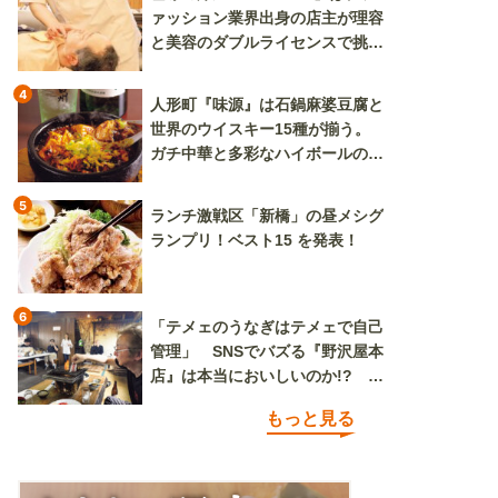
ァッション業界出身の店主が理容
と美容のダブルライセンスで挑む
新しいカルチャー発信基地
4
人形町『味源』は石鍋麻婆豆腐と
世界のウイスキー15種が揃う。
ガチ中華と多彩なハイボールの組
み合わせを楽しめる
5
ランチ激戦区「新橋」の昼メシグ
ランプリ！ベスト15 を発表！
6
「テメェのうなぎはテメェで自己
管理」 SNSでバズる『野沢屋本
店』は本当においしいのか!? い
ざ実食調査
もっと見る