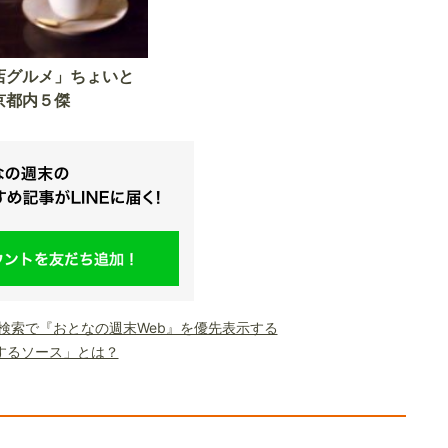
店グルメ」ちょいと
京都内５傑
le検索で『おとなの週末Web』を優先表示する
するソース」とは？