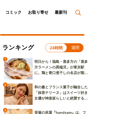
コミック
お取り寄せ
最新刊
ランキング
週間
24時間
1
明日から！福島・喜多方の「喜多
方ラーメンの異端児」が東京駅
に。鶏と青口煮干しの名店が期間
限定で登場
2
和の趣とフランス菓子が融合した
「抹茶テリーヌ」はスイーツ好き
女優が神楽坂らしいと絶賛する逸
品
3
笹塚の床屋『handsam』は、フ