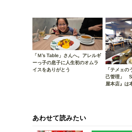
「Ｍ’s Table」さんへ。アレルギ
ーっ子の息子に人生初のオムラ
イスをありがとう
「テメェの
己管理」 
屋本店』は
か!? いざ
あわせて読みたい