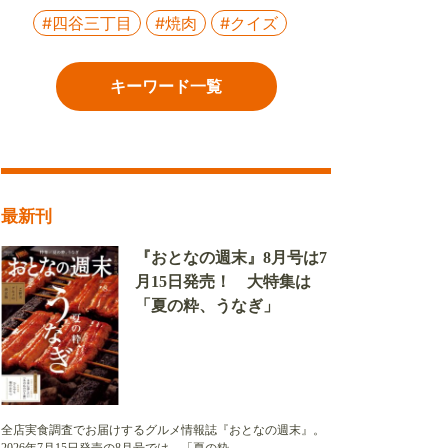
#四谷三丁目
#焼肉
#クイズ
キーワード一覧
最新刊
『おとなの週末』8月号は7
月15日発売！ 大特集は
「夏の粋、うなぎ」
全店実食調査でお届けするグルメ情報誌『おとなの週末』。