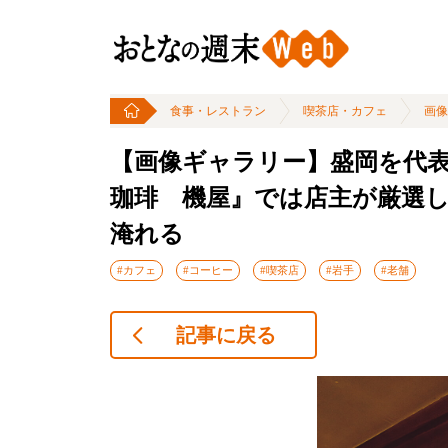
食事・レストラン
喫茶店・カフェ
画像
【画像ギャラリー】盛岡を代
珈琲 機屋』では店主が厳選
淹れる
#カフェ
#コーヒー
#喫茶店
#岩手
#老舗
記事に戻る