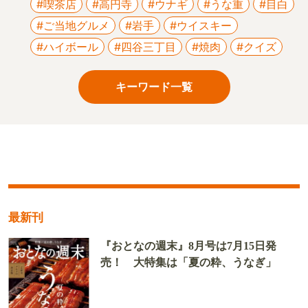
#喫茶店
#高円寺
#ウナギ
#うな重
#目白
#ご当地グルメ
#岩手
#ウイスキー
#ハイボール
#四谷三丁目
#焼肉
#クイズ
キーワード一覧
最新刊
『おとなの週末』8月号は7月15日発
売！ 大特集は「夏の粋、うなぎ」