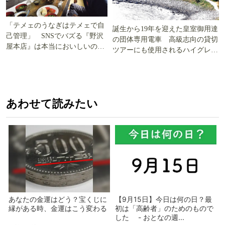
「テメェのうなぎはテメェで自
誕生から19年を迎えた皇室御用達
己管理」 SNSでバズる『野沢
の団体専用電車 高級志向の貸切
屋本店』は本当においしいの
ツアーにも使用されるハイグレー
か!? いざ実食調査
ド電車とは
あわせて読みたい
あなたの金運はどう？宝くじに
【9月15日】今日は何の日？最
縁がある時、金運はこう変わる
初は「高齢者」のためのもので
した - おとなの週...