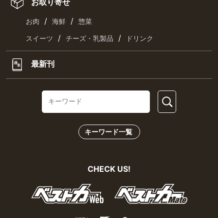
お取り寄せ
/
/
お肉
海鮮
惣菜
/
/
スイーツ
チーズ・乳製品
ドリンク
最新刊
キーワード一覧
CHECK US!