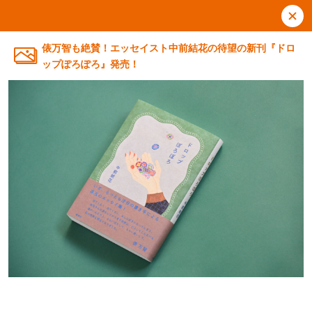
俵万智も絶賛！エッセイスト中前結花の待望の新刊『ドロ
ップぽろぽろ』発売！