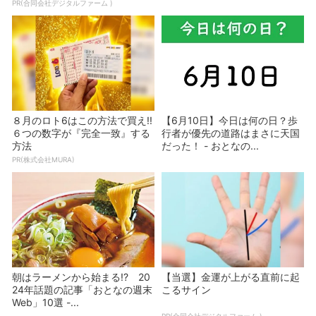
PR(合同会社デジタルファーム )
８月のロト6はこの方法で買え!!
【6月10日】今日は何の日？歩
６つの数字が『完全一致』する
行者が優先の道路はまさに天国
方法
だった！ - おとなの...
PR(株式会社MURA)
朝はラーメンから始まる!? 20
【当選】金運が上がる直前に起
24年話題の記事「おとなの週末
こるサイン
Web」10選 -...
PR(合同会社デジタルファーム )