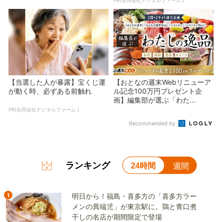
【当選した人が暴露】宝くじ運
【おとなの週末Webリニューア
が動く時、必ずある前触れ
ル記念100万円プレゼント企
画】編集部が選ぶ「わた...
PR(合同会社デジタルファーム )
Recommended by
ランキング
24時間
週間
1
明日から！福島・喜多方の「喜多方ラー
メンの異端児」が東京駅に。鶏と青口煮
干しの名店が期間限定で登場