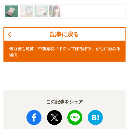
記事に戻る
俵万智も絶賛！中前結花『ドロップぽろぽろ』が心に沁みる
理由
この記事をシェア