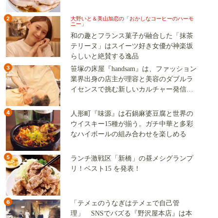
2
大野いと＆美山加恋の「おかしなコーヒーのハーモ
ニー」
和の趣とフランス菓子が融合した「抹茶
テリーヌ」はスイーツ好き女優が神楽坂
らしいと絶賛する逸品
3
笹塚の床屋『handsam』は、ファッション
業界出身の店主が理容と美容のダブルラ
イセンスで挑む新しいカルチャー発信基
地
4
人形町『味源』は石鍋麻婆豆腐と世界の
ウイスキー15種が揃う。ガチ中華と多彩
なハイボールの組み合わせを楽しめる
5
ランチ激戦区「新橋」の昼メシグランプ
リ！ベスト15 を発表！
6
「テメェのうなぎはテメェで自己管
理」 SNSでバズる『野沢屋本店』は本