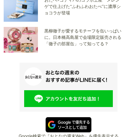
おたべ×ゴディバのコラボ土産 メレン
ゲで仕上げた“ふわふわおたべ”に濃厚シ
ョコラが登場
黒柳徹子が愛するモチーフを缶いっぱい
に。日本橋高島屋で会場限定販売される
「徹子の部屋缶」って知ってる？
Google検索で『おとなの週末Web』を優先表示する