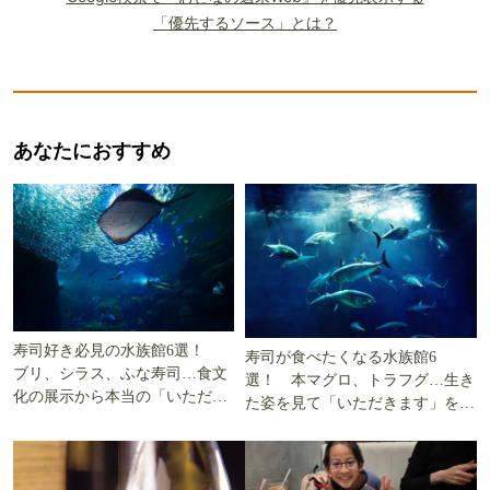
「優先するソース」とは？
あなたにおすすめ
寿司好き必見の水族館6選！
寿司が食べたくなる水族館6
ブリ、シラス、ふな寿司…食文
選！ 本マグロ、トラフグ…生き
化の展示から本当の「いただき
た姿を見て「いただきます」を考
ます」を知る
える