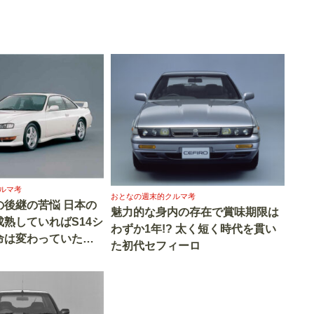
ルマ考
おとなの週末的クルマ考
の後継の苦悩 日本の
魅力的な身内の存在で賞味期限は
熟していればS14シ
わずか1年!? 太く短く時代を貫い
命は変わっていたか
た初代セフィーロ