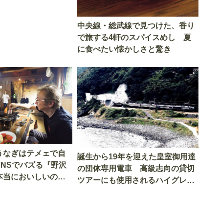
中央線・総武線で見つけた、香り
で旅する4軒のスパイスめし 夏
に食べたい懐かしさと驚き
うなぎはテメェで自
誕生から19年を迎えた皇室御用達
SNSでバズる『野沢
の団体専用電車 高級志向の貸切
本当においしいの
ツアーにも使用されるハイグレー
実食調査
ド電車とは