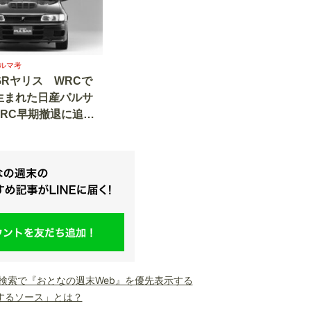
ルマ考
Rヤリス WRCで
生まれた日産パルサ
がWRC早期撤退に追い
い理由
le検索で『おとなの週末Web』を優先表示する
するソース」とは？