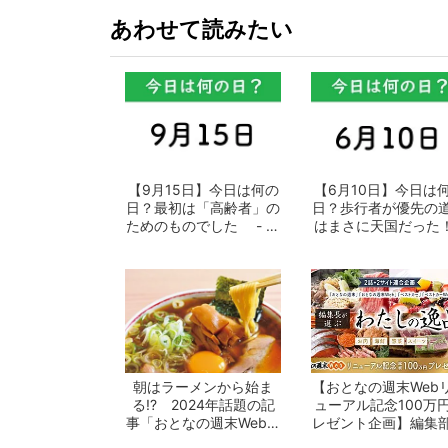
あわせて読みたい
【9月15日】今日は何の
【6月10日】今日は
日？最初は「高齢者」の
日？歩行者が優先の
ためのものでした - お
はまさに天国だった！
となの週...
おとなの...
朝はラーメンから始ま
【おとなの週末Web
る!? 2024年話題の記
ューアル記念100万
事「おとなの週末Web」
レゼント企画】編集
10選 -...
選ぶ「わた...