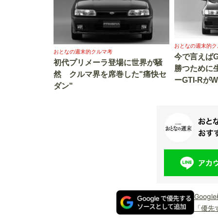
おとなの週末的ク
おとなの週末的クルマ考
今で言えばG
初代プリメーラ登場に世界が騒
勝つために
然 クルマ界を席巻した"痛快セ
ーGTI-R
ダン"
込まれた深
Goog
「優先