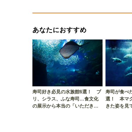
あなたにおすすめ
寿司好き必見の水族館6選！ ブ
寿司が食べ
リ、シラス、ふな寿司…食文化
選！ 本マ
の展示から本当の「いただきま
きた姿を見
す」を知る
を考える