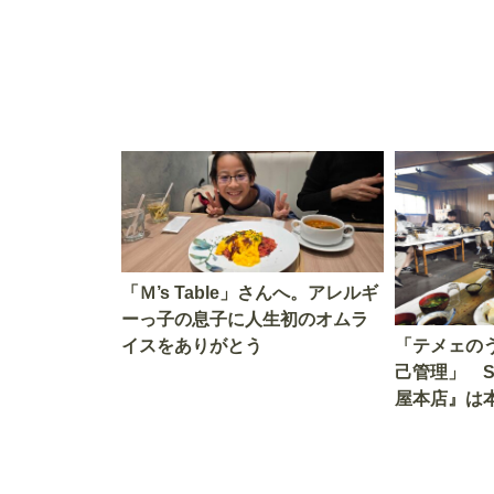
「Ｍ’s Table」さんへ。アレルギ
ーっ子の息子に人生初のオムラ
イスをありがとう
「テメェの
己管理」 
屋本店』は
か!? いざ