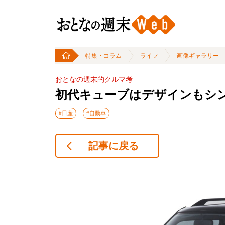
特集・コラム
ライフ
画像ギャラリー
おとなの週末的クルマ考
初代キューブはデザインもシン
#日産
#自動車
記事に戻る