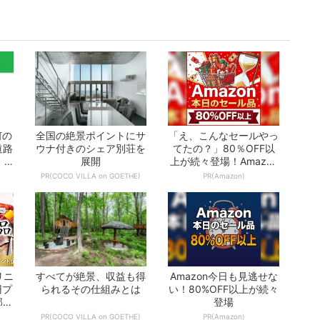
何の
全国の絶景ポイントにサ
「え、こんなセールやっ
道路
ウナ付きのシェア別荘を
てたの？」80％OFF以
 -
展開
上が続々登場！Amazon
の本気が...
PR(COCO VILLA on GOETHE)
PR(Amazon)
リニ
すべてが絶景、収益も得
Amazon今日も見逃せな
円プ
られるその仕組みとは
い！80%OFF以上が続々
部が
登場
PR(COCO VILLA on GOETHE)
PR(Amazon)