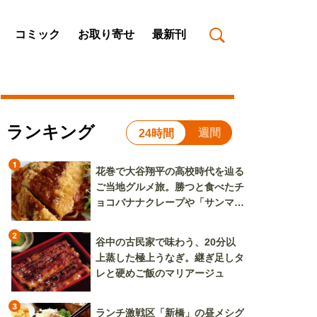
コミック
お取り寄せ
最新刊
ランキング
週間
24時間
1
花巻で大谷翔平の高校時代を辿る
ご当地グルメ旅。勝つと食べたチ
ョコバナナクレープや「サンマー
焼きそば」も
2
谷中の古民家で味わう、20分以
上蒸した極上うなぎ。継ぎ足しタ
レと硬めご飯のマリアージュ
3
ランチ激戦区「新橋」の昼メシグ