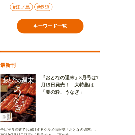
#江ノ島
#鉄道
キーワード一覧
最新刊
『おとなの週末』8月号は7
月15日発売！ 大特集は
「夏の粋、うなぎ」
全店実食調査でお届けするグルメ情報誌『おとなの週末』。