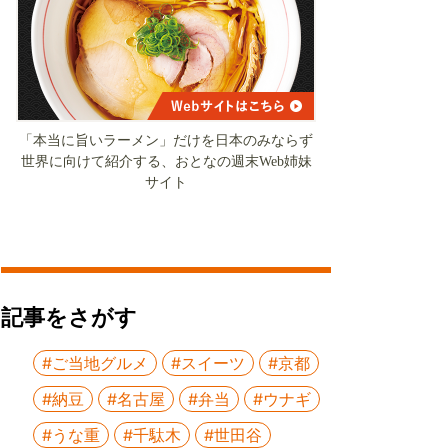
「本当に旨いラーメン」だけを日本のみならず
世界に向けて紹介する、おとなの週末Web姉妹
サイト
記事をさがす
#ご当地グルメ
#スイーツ
#京都
#納豆
#名古屋
#弁当
#ウナギ
#うな重
#千駄木
#世田谷