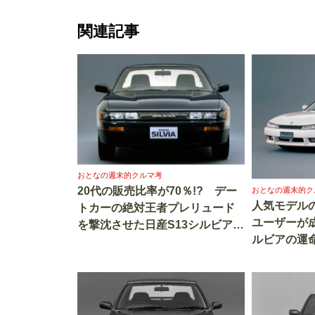
関連記事
おとなの週末的クルマ考
20代の販売比率が70％!? デー
おとなの週末的ク
人気モデル
トカーの絶対王者プレリュード
ユーザーが成
を撃沈させた日産S13シルビアは
ルビアの運
逸話がいっぱい!!
も