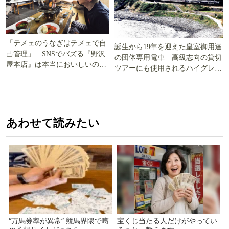
「テメェのうなぎはテメェで自
誕生から19年を迎えた皇室御用達
己管理」 SNSでバズる『野沢
の団体専用電車 高級志向の貸切
屋本店』は本当においしいの
ツアーにも使用されるハイグレー
か!? いざ実食調査
ド電車とは
あわせて読みたい
“万馬券率が異常” 競馬界隈で噂
宝くじ当たる人だけがやってい