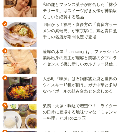
和の趣とフランス菓子が融合した「抹茶
テリーヌ」はスイーツ好き女優が神楽坂
らしいと絶賛する逸品
2
明日から！福島・喜多方の「喜多方ラー
メンの異端児」が東京駅に。鶏と青口煮
干しの名店が期間限定で登場
3
笹塚の床屋『handsam』は、ファッション
業界出身の店主が理容と美容のダブルラ
イセンスで挑む新しいカルチャー発信基
地
4
人形町『味源』は石鍋麻婆豆腐と世界の
ウイスキー15種が揃う。ガチ中華と多彩
なハイボールの組み合わせを楽しめる
5
巣鴨・大塚・駒込で増殖中！ ライター
の日常に登場する地味ウマな「ミャンマ
ー料理」と3軒のニラ玉