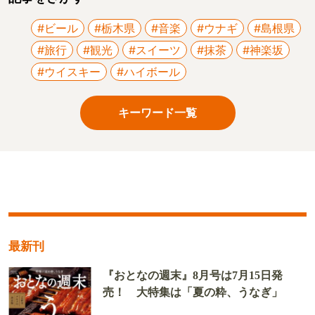
#ビール
#栃木県
#音楽
#ウナギ
#島根県
#旅行
#観光
#スイーツ
#抹茶
#神楽坂
#ウイスキー
#ハイボール
キーワード一覧
最新刊
『おとなの週末』8月号は7月15日発
売！ 大特集は「夏の粋、うなぎ」