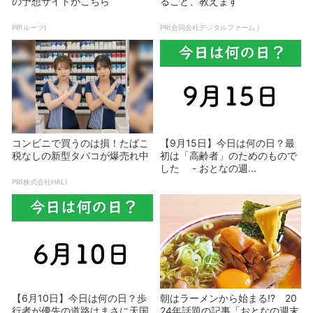
の予想サイトがこちら
ること、教えます
PR(ルーツ)
PR(合同会社デジタルファーム )
コンビニで買うのは損！たばこ
【9月15日】今日は何の日？最
税なしの新型タバコが爆売れ中
初は「高齢者」のためのもので
した - おとなの週...
PR(株式会社HAL)
【6月10日】今日は何の日？歩
朝はラーメンから始まる!? 20
行者が優先の道路はまさに天国
24年話題の記事「おとなの週末