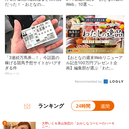
だった！ - おとなの...
Web」10選 -...
「3連続万馬券…！」今話題の
【おとなの週末Webリニューア
稼げる競馬予想サイトがバグす
ル記念100万円プレゼント企
ぎる件
画】編集部が選ぶ「わた...
PR(ルーツ)
Recommended by
ランキング
24時間
週間
1
大野いと＆美山加恋の「おかしなコーヒーのハーモ
ニー」