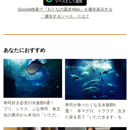
Google検索で『おとなの週末Web』を優先表示する
「優先するソース」とは？
あなたにおすすめ
寿司好き必見の水族館6選！
寿司が食べたくなる水族館6
ブリ、シラス、ふな寿司…食文
選！ 本マグロ、トラフグ…生き
化の展示から本当の「いただき
た姿を見て「いただきます」を考
ます」を知る
える