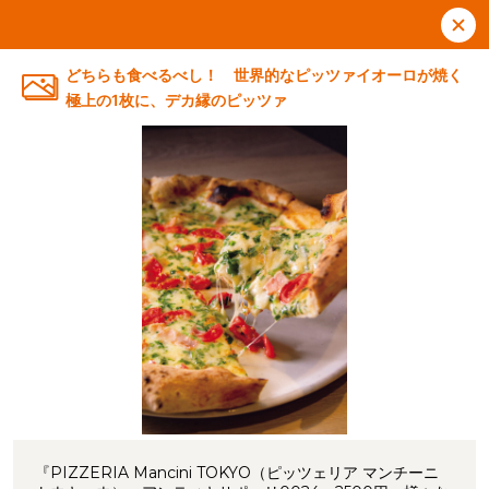
どちらも食べるべし！ 世界的なピッツァイオーロが焼く
極上の1枚に、デカ縁のピッツァ
『PIZZERIA Mancini TOKYO（ピッツェリア マンチーニ