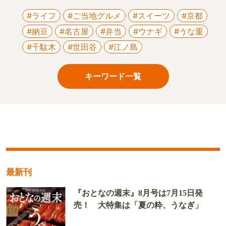
#ライフ
#ご当地グルメ
#スイーツ
#京都
#納豆
#名古屋
#弁当
#ウナギ
#うな重
#千駄木
#世田谷
#江ノ島
キーワード一覧
最新刊
『おとなの週末』8月号は7月15日発
売！ 大特集は「夏の粋、うなぎ」