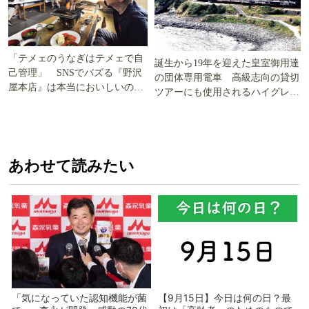
「テメェのうなぎはテメェで自
誕生から19年を迎えた皇室御用達
己管理」 SNSでバズる『野沢
の団体専用電車 高級志向の貸切
屋本店』は本当においしいの
ツアーにも使用されるハイグレー
か!? いざ実食調査
ド電車とは
あわせて読みたい
「気になっていた認知機能が菌
【9月15日】今日は何の日？最