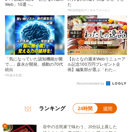
Web」10選 -...
た
PR(合同会社デジタルファーム )
「気になっていた認知機能が菌
【おとなの週末Webリニューア
で…」森永が開発。感動の70代
ル記念100万円プレゼント企
続出
画】編集部が選ぶ「わた...
PR(森永乳業)
Recommended by
ランキング
24時間
週間
1
谷中の古民家で味わう、20分以上蒸した