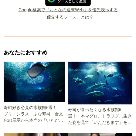
Google検索で『おとなの週末Web』を優先表示する
「優先するソース」とは？
あなたにおすすめ
寿司好き必見の水族館6選！
寿司が食べたくなる水族館6
ブリ、シラス、ふな寿司…食文
選！ 本マグロ、トラフグ…生き
化の展示から本当の「いただき
た姿を見て「いただきます」を考
ます」を知る
える