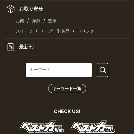
お取り寄せ
/
/
お肉
海鮮
惣菜
/
/
スイーツ
チーズ・乳製品
ドリンク
最新刊
キーワード一覧
CHECK US!