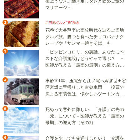
極上うなぎ。継ぎ足しタレと硬めご飯の
マリアージュ
2
ご当地グルメ“旅”歩き
花巻で大谷翔平の高校時代を辿るご当地
グルメ旅。勝つと食べたチョコバナナク
レープや「サンマー焼きそば」も
3
「ピンピンコロリ」の裏話。あなたにベ
ストな介護施設はどうやって選ぶ？ －
医師が教える「最高の最期」の迎え方
（その2）
4
車齢101年、玉電から江ノ電へ嫁ぎ世田谷
区宮坂に里帰りした古参車両 投票で
決まる塗装色は、懐かしいツートンカラ
ーか、グリーン単色か
5
死ぬって意外に難しい。「介護」の先の
「死」について－医師が教える「最高の
最期」の迎え方（その3）
6
介護を少しでも先送りしたい！ 介護を