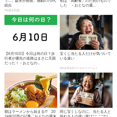
で…」森永が開発。感動の70代
初は「高齢者」のためのもので
続出
した - おとなの週...
PR(森永乳業)
【6月10日】今日は何の日？歩
宝くじ当たる人だけが気づいて
行者が優先の道路はまさに天国
いる違い
だった！ - おとなの...
PR(合同会社デジタルファーム )
朝はラーメンから始まる!? 20
同じ宝くじなのに、当たる人と
24年話題の記事「おとなの週末
外れる人の違い実は“ここ”でし