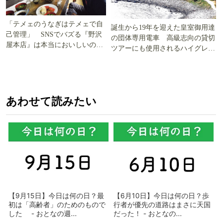
「テメェのうなぎはテメェで自
誕生から19年を迎えた皇室御用達
己管理」 SNSでバズる『野沢
の団体専用電車 高級志向の貸切
屋本店』は本当においしいの
ツアーにも使用されるハイグレー
か!? いざ実食調査
ド電車とは
あわせて読みたい
【9月15日】今日は何の日？最
【6月10日】今日は何の日？歩
初は「高齢者」のためのもので
行者が優先の道路はまさに天国
した - おとなの週...
だった！ - おとなの...