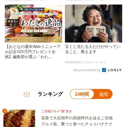
【おとなの週末Webリニューア
宝くじ当たる人だけがやってい
ル記念100万円プレゼント企
ること、教えます
画】編集部が選ぶ「わた...
PR(合同会社デジタルファーム )
Recommended by
ランキング
24時間
週間
1
ご当地グルメ“旅”歩き
花巻で大谷翔平の高校時代を辿るご当地
グルメ旅。勝つと食べたチョコバナナク