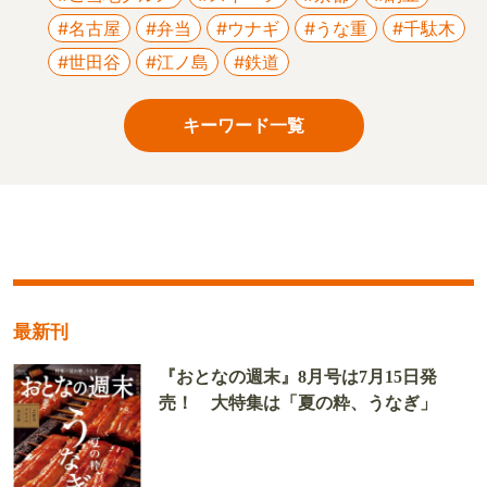
#名古屋
#弁当
#ウナギ
#うな重
#千駄木
#世田谷
#江ノ島
#鉄道
キーワード一覧
最新刊
『おとなの週末』8月号は7月15日発
売！ 大特集は「夏の粋、うなぎ」