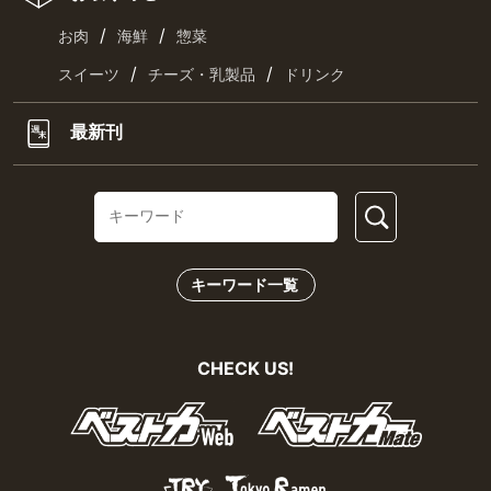
/
/
お肉
海鮮
惣菜
/
/
スイーツ
チーズ・乳製品
ドリンク
最新刊
キーワード一覧
CHECK US!