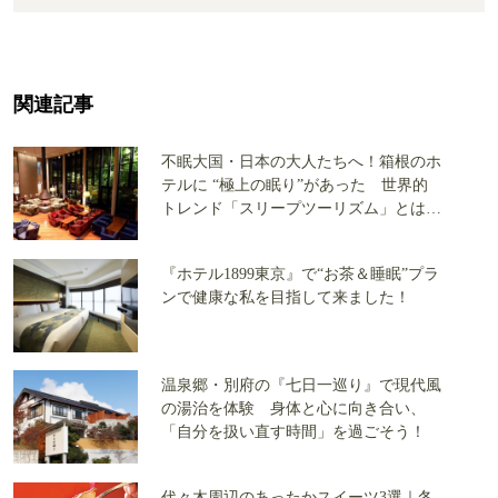
関連記事
不眠大国・日本の大人たちへ！箱根のホ
テルに “極上の眠り”があった 世界的
トレンド「スリープツーリズム」とは何
だ？
『ホテル1899東京』で“お茶＆睡眠”プラ
ンで健康な私を目指して来ました！
温泉郷・別府の『七日一巡り』で現代風
の湯治を体験 身体と心に向き合い、
「自分を扱い直す時間」を過ごそう！
代々木周辺のあったかスイーツ3選｜冬