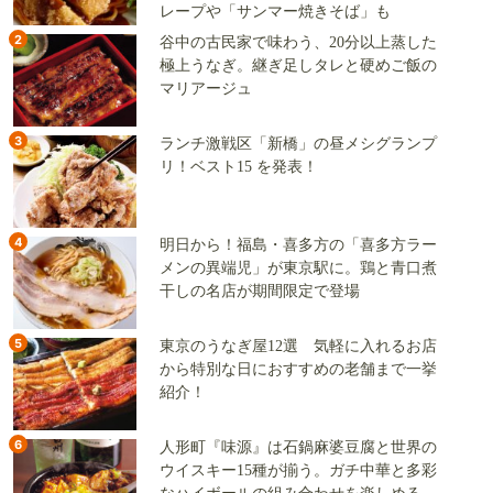
レープや「サンマー焼きそば」も
2
谷中の古民家で味わう、20分以上蒸した
極上うなぎ。継ぎ足しタレと硬めご飯の
マリアージュ
3
ランチ激戦区「新橋」の昼メシグランプ
リ！ベスト15 を発表！
4
明日から！福島・喜多方の「喜多方ラー
メンの異端児」が東京駅に。鶏と青口煮
干しの名店が期間限定で登場
5
東京のうなぎ屋12選 気軽に入れるお店
から特別な日におすすめの老舗まで一挙
紹介！
6
人形町『味源』は石鍋麻婆豆腐と世界の
ウイスキー15種が揃う。ガチ中華と多彩