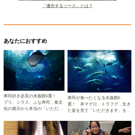
「優先するソース」とは？
あなたにおすすめ
寿司好き必見の水族館6選！
寿司が食べたくなる水族館6
ブリ、シラス、ふな寿司…食文
選！ 本マグロ、トラフグ…生き
化の展示から本当の「いただき
た姿を見て「いただきます」を考
ます」を知る
える