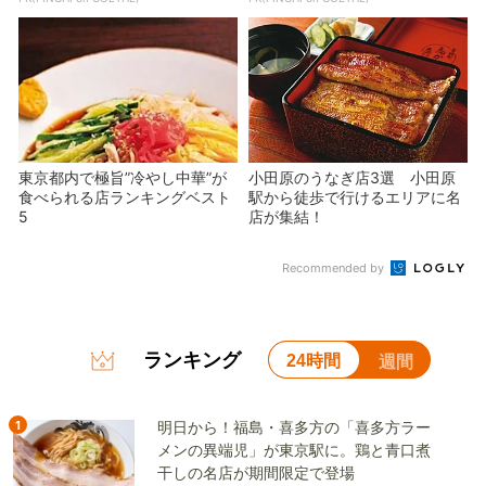
東京都内で極旨”冷やし中華”が
小田原のうなぎ店3選 小田原
食べられる店ランキングベスト
駅から徒歩で行けるエリアに名
5
店が集結！
Recommended by
ランキング
24時間
週間
1
明日から！福島・喜多方の「喜多方ラー
メンの異端児」が東京駅に。鶏と青口煮
干しの名店が期間限定で登場