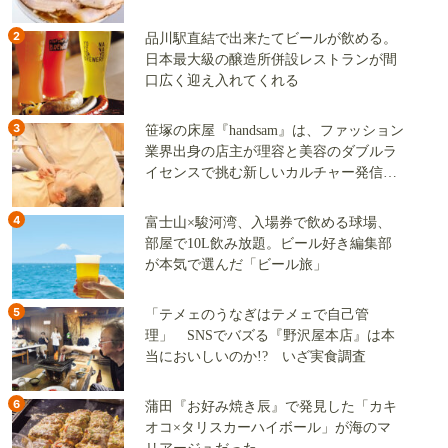
2
品川駅直結で出来たてビールが飲める。
日本最大級の醸造所併設レストランが間
口広く迎え入れてくれる
3
笹塚の床屋『handsam』は、ファッション
業界出身の店主が理容と美容のダブルラ
イセンスで挑む新しいカルチャー発信基
地
4
富士山×駿河湾、入場券で飲める球場、
部屋で10L飲み放題。ビール好き編集部
が本気で選んだ「ビール旅」
5
「テメェのうなぎはテメェで自己管
理」 SNSでバズる『野沢屋本店』は本
当においしいのか!? いざ実食調査
6
蒲田『お好み焼き辰』で発見した「カキ
オコ×タリスカーハイボール」が海のマ