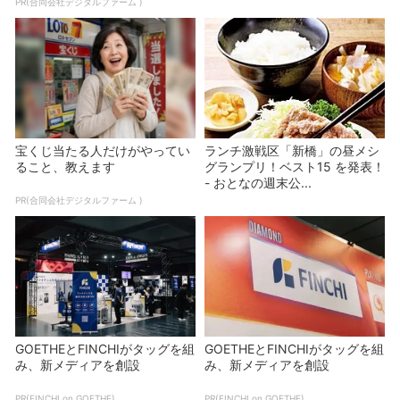
PR(合同会社デジタルファーム )
宝くじ当たる人だけがやってい
ランチ激戦区「新橋」の昼メシ
ること、教えます
グランプリ！ベスト15 を発表！
- おとなの週末公...
PR(合同会社デジタルファーム )
GOETHEとFINCHIがタッグを組
GOETHEとFINCHIがタッグを組
み、新メディアを創設
み、新メディアを創設
PR(FINCHI on GOETHE)
PR(FINCHI on GOETHE)