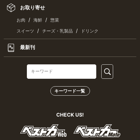
お取り寄せ
/
/
お肉
海鮮
惣菜
/
/
スイーツ
チーズ・乳製品
ドリンク
最新刊
キーワード一覧
CHECK US!