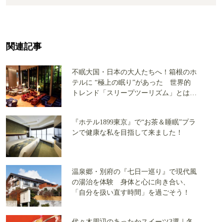
関連記事
不眠大国・日本の大人たちへ！箱根のホ
テルに “極上の眠り”があった 世界的
トレンド「スリープツーリズム」とは何
だ？
『ホテル1899東京』で“お茶＆睡眠”プラ
ンで健康な私を目指して来ました！
温泉郷・別府の『七日一巡り』で現代風
の湯治を体験 身体と心に向き合い、
「自分を扱い直す時間」を過ごそう！
代々木周辺のあったかスイーツ3選｜冬