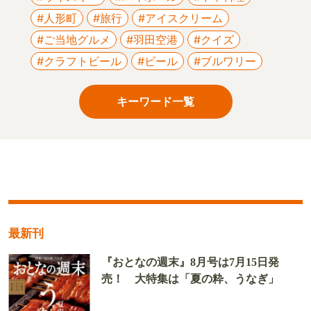
#人形町
#旅行
#アイスクリーム
#ご当地グルメ
#羽田空港
#クイズ
#クラフトビール
#ビール
#ブルワリー
キーワード一覧
最新刊
『おとなの週末』8月号は7月15日発
売！ 大特集は「夏の粋、うなぎ」