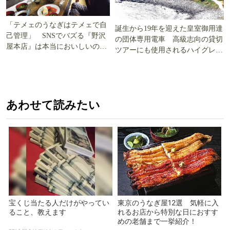
「テメェのうなぎはテメェで自
誕生から19年を迎えた皇室御用達
己管理」 SNSでバズる『野沢
の団体専用電車 高級志向の貸切
屋本店』は本当においしいの
ツアーにも使用されるハイグレー
か!? いざ実食調査
ド電車とは
あわせて読みたい
宝くじ当たる人だけがやってい
東京のうなぎ屋12選 気軽に入
ること、教えます
れるお店から特別な日におすす
めの老舗まで一挙紹介！