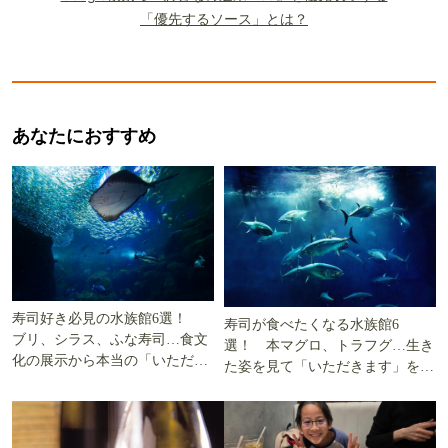
「優先するソース」とは？
あなたにおすすめ
寿司好き必見の水族館6選！
寿司が食べたくなる水族館6
ブリ、シラス、ふな寿司…食文
選！ 本マグロ、トラフグ…生き
化の展示から本当の「いただき
た姿を見て「いただきます」を考
ます」を知る
える