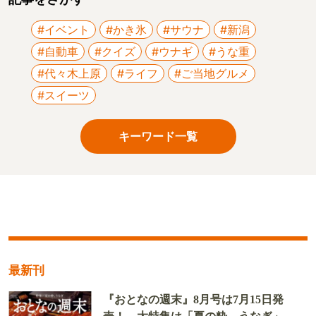
#イベント
#かき氷
#サウナ
#新潟
#自動車
#クイズ
#ウナギ
#うな重
#代々木上原
#ライフ
#ご当地グルメ
#スイーツ
キーワード一覧
最新刊
『おとなの週末』8月号は7月15日発