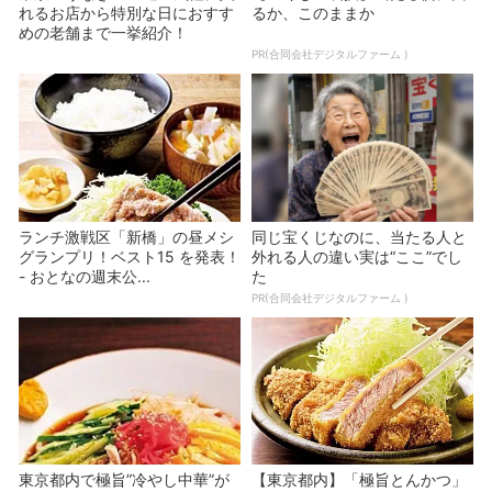
れるお店から特別な日におすす
るか、このままか
めの老舗まで一挙紹介！
PR(合同会社デジタルファーム )
ランチ激戦区「新橋」の昼メシ
同じ宝くじなのに、当たる人と
グランプリ！ベスト15 を発表！
外れる人の違い実は“ここ”でし
- おとなの週末公...
た
PR(合同会社デジタルファーム )
東京都内で極旨”冷やし中華”が
【東京都内】「極旨とんかつ」