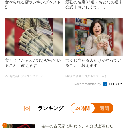
食べられる店ランキングベスト
最強の名店33選 - おとなの週末
5
公式｜おいしくて、...
宝くじ当たる人だけがやってい
宝くじ当たる人だけがやってい
ること、教えます
ること、教えます
PR(合同会社デジタルファーム )
PR(合同会社デジタルファーム )
Recommended by
ランキング
24時間
週間
1
谷中の古民家で味わう、20分以上蒸した