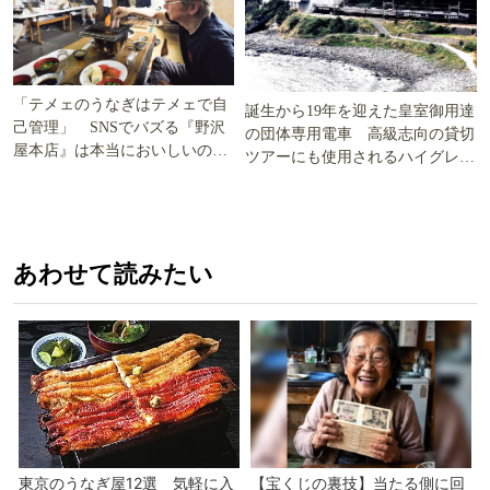
「テメェのうなぎはテメェで自
誕生から19年を迎えた皇室御用達
己管理」 SNSでバズる『野沢
の団体専用電車 高級志向の貸切
屋本店』は本当においしいの
ツアーにも使用されるハイグレー
か!? いざ実食調査
ド電車とは
あわせて読みたい
東京のうなぎ屋12選 気軽に入
【宝くじの裏技】当たる側に回