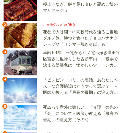
極上うなぎ。継ぎ足しタレと硬めご飯の
マリアージュ
2
ご当地グルメ“旅”歩き
花巻で大谷翔平の高校時代を辿るご当地
グルメ旅。勝つと食べたチョコバナナク
レープや「サンマー焼きそば」も
3
車齢101年、玉電から江ノ電へ嫁ぎ世田谷
区宮坂に里帰りした古参車両 投票で
決まる塗装色は、懐かしいツートンカラ
ーか、グリーン単色か
4
「ピンピンコロリ」の裏話。あなたにベ
ストな介護施設はどうやって選ぶ？ －
医師が教える「最高の最期」の迎え方
（その2）
5
死ぬって意外に難しい。「介護」の先の
「死」について－医師が教える「最高の
最期」の迎え方（その3）