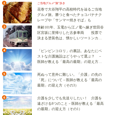
2
ご当地グルメ“旅”歩き
花巻で大谷翔平の高校時代を辿るご当地
グルメ旅。勝つと食べたチョコバナナク
レープや「サンマー焼きそば」も
3
車齢101年、玉電から江ノ電へ嫁ぎ世田谷
区宮坂に里帰りした古参車両 投票で
決まる塗装色は、懐かしいツートンカラ
ーか、グリーン単色か
4
「ピンピンコロリ」の裏話。あなたにベ
ストな介護施設はどうやって選ぶ？ －
医師が教える「最高の最期」の迎え方
（その2）
5
死ぬって意外に難しい。「介護」の先の
「死」について－医師が教える「最高の
最期」の迎え方（その3）
6
介護を少しでも先送りしたい！ 介護を
遠ざける8つのこと－医師が教える「最高
の最期」の迎え方（その1）