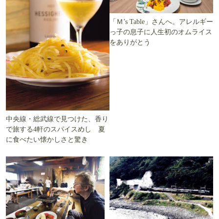
「Ｍ’s Table」さんへ。アレルギー
っ子の息子に人生初のオムライス
をありがとう
中央線・総武線で見つけた、香り
で旅する4軒のスパイスめし 夏
に食べたい懐かしさと驚き