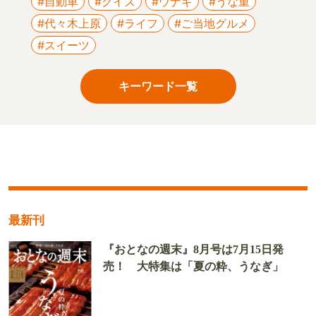
#自動車
#クイズ
#ウナギ
#うな重
#代々木上原
#ライフ
#ご当地グルメ
#スイーツ
キーワード一覧
最新刊
『おとなの週末』8月号は7月15日発
売！ 大特集は「夏の粋、うなぎ」