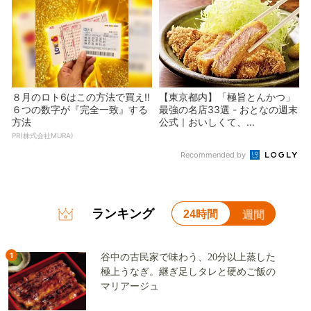
８月のロト6はこの方法で買え!!
【東京都内】「極旨とんかつ」
６つの数字が『完全一致』する
最強の名店33選 - おとなの週末
方法
公式｜おいしくて、...
PR(株式会社MURA)
Recommended by
ランキング
24時間
週間
1
谷中の古民家で味わう、20分以上蒸した
極上うなぎ。継ぎ足しタレと硬めご飯の
マリアージュ