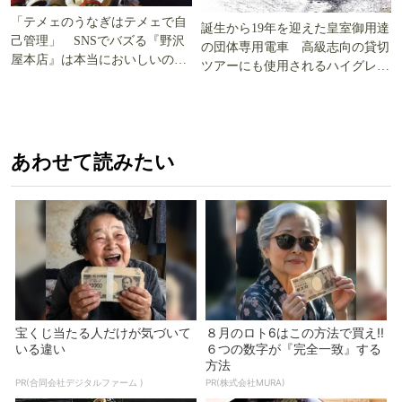
「テメェのうなぎはテメェで自
誕生から19年を迎えた皇室御用達
己管理」 SNSでバズる『野沢
の団体専用電車 高級志向の貸切
屋本店』は本当においしいの
ツアーにも使用されるハイグレー
か!? いざ実食調査
ド電車とは
あわせて読みたい
宝くじ当たる人だけが気づいて
８月のロト6はこの方法で買え!!
いる違い
６つの数字が『完全一致』する
方法
PR(合同会社デジタルファーム )
PR(株式会社MURA)