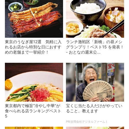
東京のうなぎ屋12選 気軽に入
ランチ激戦区「新橋」の昼メシ
れるお店から特別な日におすす
グランプリ！ベスト15 を発表！
めの老舗まで一挙紹介！
- おとなの週末公...
東京都内で極旨”冷やし中華”が
宝くじ当たる人だけがやってい
食べられる店ランキングベスト
ること、教えます
5
PR(合同会社デジタルファーム )