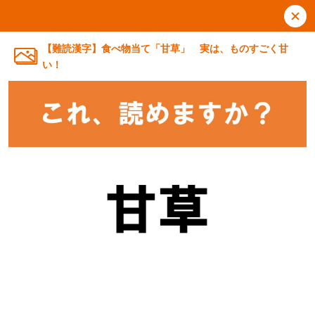
【難読漢字】食べ物当て「甘草」 実は、ものすごく甘
い！