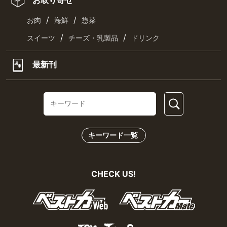
お取り寄せ
/
/
お肉
海鮮
惣菜
/
/
スイーツ
チーズ・乳製品
ドリンク
最新刊
キーワード一覧
CHECK US!