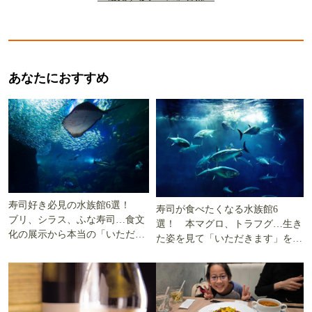
あなたにおすすめ
寿司好き必見の水族館6選！
寿司が食べたくなる水族館6
ブリ、シラス、ふな寿司…食文
選！ 本マグロ、トラフグ…生き
化の展示から本当の「いただき
た姿を見て「いただきます」を考
ます」を知る
える