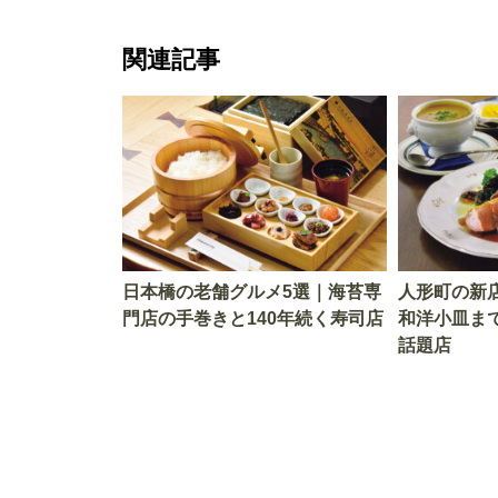
関連記事
日本橋の老舗グルメ5選｜海苔専
人形町の新
門店の手巻きと140年続く寿司店
和洋小皿ま
話題店