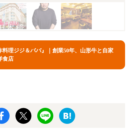
作料理ジジ＆ババ』｜創業50年、山形牛と自家
洋食店