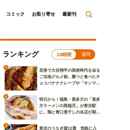
コミック
お取り寄せ
最新刊
ランキング
週間
24時間
1
花巻で大谷翔平の高校時代を辿る
ご当地グルメ旅。勝つと食べたチ
ョコバナナクレープや「サンマー
焼きそば」も
2
明日から！福島・喜多方の「喜多
方ラーメンの異端児」が東京駅
に。鶏と青口煮干しの名店が期間
限定で登場
3
東京のうなぎ屋12選 気軽に入