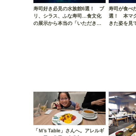
寿司好き必見の水族館6選！ ブ
寿司が食べ
リ、シラス、ふな寿司…食文化
選！ 本マ
の展示から本当の「いただきま
きた姿を見
す」を知る
を考える
「Ｍ’s Table」さんへ。アレルギ