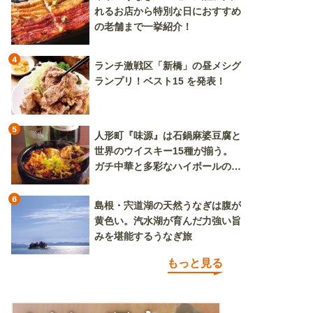
れるお店から特別な日におすすめ
の老舗まで一挙紹介！
4
ランチ激戦区「新橋」の昼メシグ
ランプリ！ベスト15 を発表！
5
人形町『味源』は石鍋麻婆豆腐と
世界のウイスキー15種が揃う。
ガチ中華と多彩なハイボールの組
み合わせを楽しめる
6
島根・宍道湖の天然うなぎは腹が
黄色い。汽水湖が育んだ力強い旨
みを堪能するうなぎ旅
もっと見る