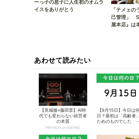
ーっ子の息子に人生初のオムラ
イスをありがとう
「テメェの
己管理」 
屋本店』は
か!? いざ
あわせて読みたい
【見城徹×藤田晋】AI時
【9月15日】今日は
代でも変わらない経営者
日？最初は「高齢者
の本質
ためのものでした -
となの週...
PR(FINCHI on GOETHE)