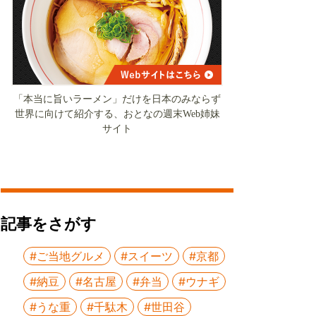
「本当に旨いラーメン」だけを日本のみならず
世界に向けて紹介する、おとなの週末Web姉妹
サイト
記事をさがす
#ご当地グルメ
#スイーツ
#京都
#納豆
#名古屋
#弁当
#ウナギ
#うな重
#千駄木
#世田谷