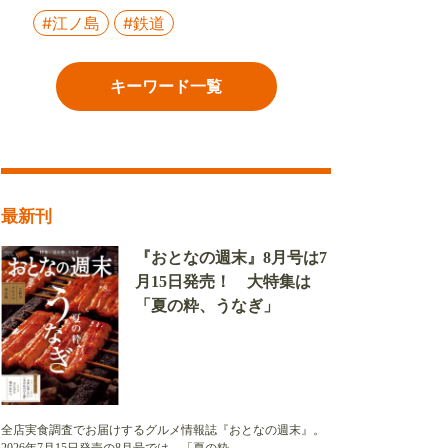
#江ノ島
#鉄道
キーワード一覧
最新刊
『おとなの週末』8月号は7
月15日発売！ 大特集は
「夏の粋、うなぎ」
全店実食調査でお届けするグルメ情報誌『おとなの週末』。