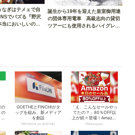
うなぎはテメェで自
誕生から19年を迎えた皇室御用達
SNSでバズる『野沢
の団体専用電車 高級志向の貸切
本当においしいの
ツアーにも使用されるハイグレー
実食調査
ド電車とは
何の
GOETHEとFINCHIがタ
「え、こんなセールやっ
」の
ッグを組み、新メディア
てたの？」80％OFF以
 お
を創設
上が続々登場！Amazon
の本気が...
PR(FINCHI on GOETHE)
PR(Amazon)