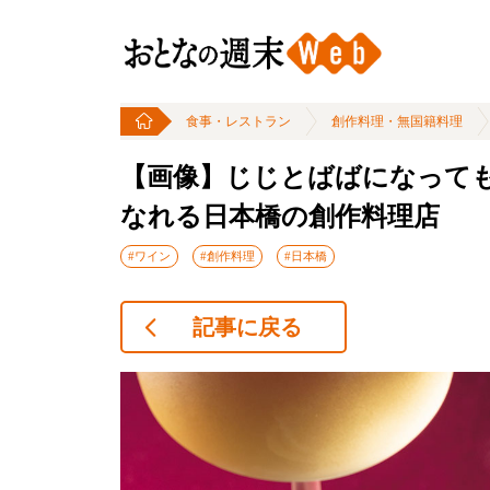
食事・レストラン
創作料理・無国籍料理
【画像】じじとばばになって
なれる日本橋の創作料理店
#ワイン
#創作料理
#日本橋
記事に戻る