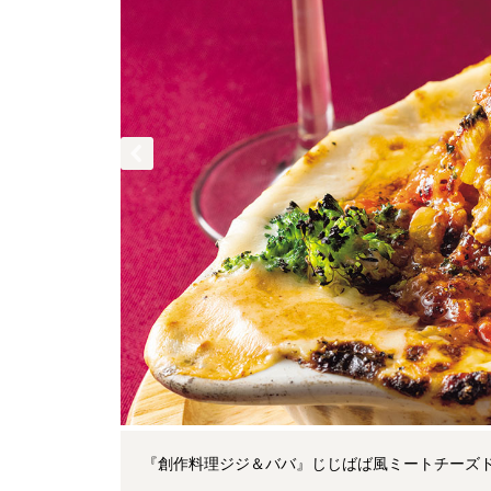
『創作料理ジジ＆ババ』じじばば風ミートチーズド