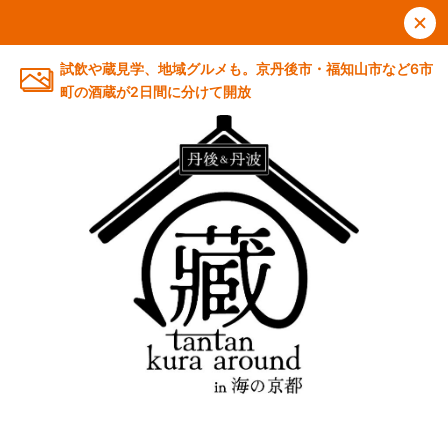
試飲や蔵見学、地域グルメも。京丹後市・福知山市など6市
町の酒蔵が2日間に分けて開放