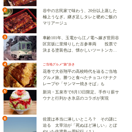
2
谷中の古民家で味わう、20分以上蒸した
極上うなぎ。継ぎ足しタレと硬めご飯の
マリアージュ
3
車齢101年、玉電から江ノ電へ嫁ぎ世田谷
区宮坂に里帰りした古参車両 投票で
決まる塗装色は、懐かしいツートンカラ
ーか、グリーン単色か
4
ご当地グルメ“旅”歩き
花巻で大谷翔平の高校時代を辿るご当地
グルメ旅。勝つと食べたチョコバナナク
レープや「サンマー焼きそば」も
5
新潟・五泉市で8月13日限定。手作り薪サ
ウナと行列かき氷店のコラボが実現
6
佐渡は本当に淋しいところ？ その謎に
迫る 太宰治が「死ぬほど淋しい」とぼ
やいた佐渡島一周紀行（１）