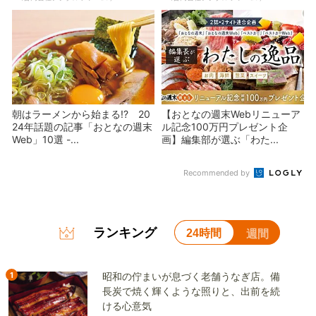
朝はラーメンから始まる!? 20
【おとなの週末Webリニューア
24年話題の記事「おとなの週末
ル記念100万円プレゼント企
Web」10選 -...
画】編集部が選ぶ「わた...
Recommended by
ランキング
24時間
週間
1
昭和の佇まいが息づく老舗うなぎ店。備
長炭で焼く輝くような照りと、出前を続
ける心意気