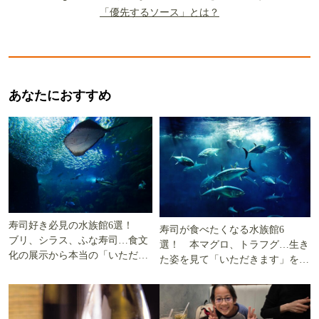
「優先するソース」とは？
あなたにおすすめ
寿司好き必見の水族館6選！
寿司が食べたくなる水族館6
ブリ、シラス、ふな寿司…食文
選！ 本マグロ、トラフグ…生き
化の展示から本当の「いただき
た姿を見て「いただきます」を考
ます」を知る
える