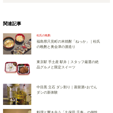
関連記事
杜氏の晩酌
福島県只見町の米焼酎「ねっか」｜杜氏
の晩酌と奥会津の酒造り
東京駅 手土産 駅弁｜スタッフ厳選の絶
品グルメと限定スイーツ
中目黒 立石 ダシ割り｜蒸留酒×おでん
ダシの新体験
料理と響き合う「久保田 千寿」の個性