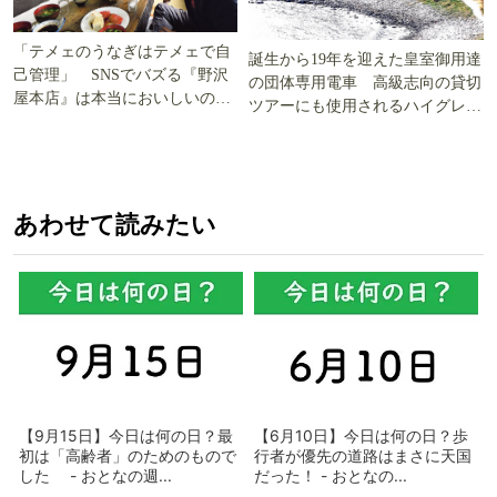
「テメェのうなぎはテメェで自
誕生から19年を迎えた皇室御用達
己管理」 SNSでバズる『野沢
の団体専用電車 高級志向の貸切
屋本店』は本当においしいの
ツアーにも使用されるハイグレー
か!? いざ実食調査
ド電車とは
あわせて読みたい
【9月15日】今日は何の日？最
【6月10日】今日は何の日？歩
初は「高齢者」のためのもので
行者が優先の道路はまさに天国
した - おとなの週...
だった！ - おとなの...