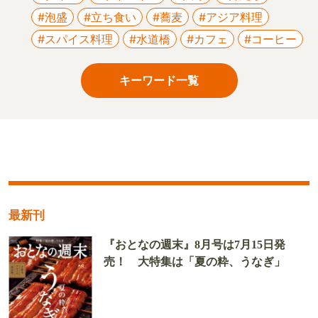
#泡盛
#立ち食い
#蕎麦
#アジア料理
#スパイス料理
#水道橋
#カフェ
#コーヒー
キーワード一覧
最新刊
『おとなの週末』8月号は7月15日発
売！ 大特集は「夏の粋、うなぎ」