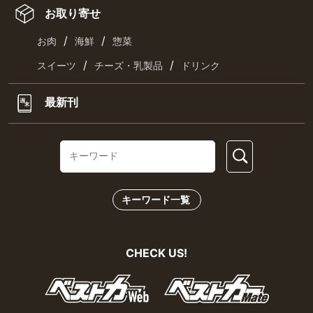
お取り寄せ
/
/
お肉
海鮮
惣菜
/
/
スイーツ
チーズ・乳製品
ドリンク
最新刊
キーワード一覧
CHECK US!