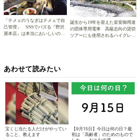
「テメェのうなぎはテメェで自
誕生から19年を迎えた皇室御用達
己管理」 SNSでバズる『野沢
の団体専用電車 高級志向の貸切
屋本店』は本当においしいの
ツアーにも使用されるハイグレー
か!? いざ実食調査
ド電車とは
あわせて読みたい
宝くじ当たる人だけがやってい
【9月15日】今日は何の日？最
ること、教えます
初は「高齢者」のためのもので
した - おとなの週...