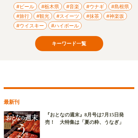
#ビール
#栃木県
#音楽
#ウナギ
#島根県
#旅行
#観光
#スイーツ
#抹茶
#神楽坂
#ウイスキー
#ハイボール
キーワード一覧
最新刊
『おとなの週末』8月号は7月15日発
売！ 大特集は「夏の粋、うなぎ」