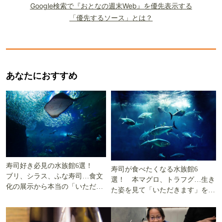
Google検索で『おとなの週末Web』を優先表示する
「優先するソース」とは？
あなたにおすすめ
寿司好き必見の水族館6選！
寿司が食べたくなる水族館6
ブリ、シラス、ふな寿司…食文
選！ 本マグロ、トラフグ…生き
化の展示から本当の「いただき
た姿を見て「いただきます」を考
ます」を知る
える