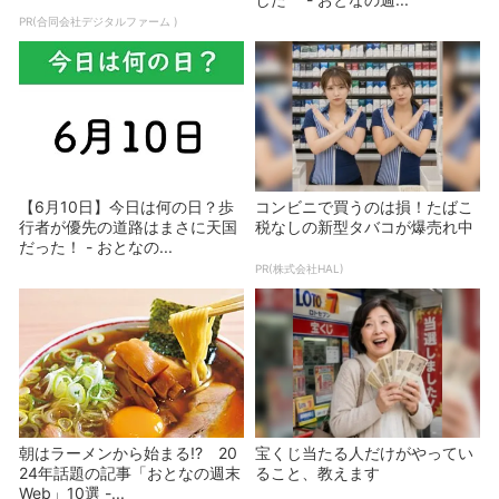
PR(合同会社デジタルファーム )
【6月10日】今日は何の日？歩
コンビニで買うのは損！たばこ
行者が優先の道路はまさに天国
税なしの新型タバコが爆売れ中
だった！ - おとなの...
PR(株式会社HAL)
朝はラーメンから始まる!? 20
宝くじ当たる人だけがやってい
24年話題の記事「おとなの週末
ること、教えます
Web」10選 -...