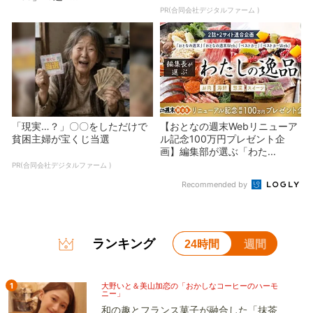
PR(合同会社デジタルファーム )
「現実…？」〇〇をしただけで
【おとなの週末Webリニューア
貧困主婦が宝くじ当選
ル記念100万円プレゼント企
画】編集部が選ぶ「わた...
PR(合同会社デジタルファーム )
Recommended by
ランキング
24時間
週間
1
大野いと＆美山加恋の「おかしなコーヒーのハーモ
ニー」
和の趣とフランス菓子が融合した「抹茶