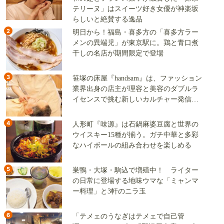
テリーヌ」はスイーツ好き女優が神楽坂
らしいと絶賛する逸品
2
明日から！福島・喜多方の「喜多方ラー
メンの異端児」が東京駅に。鶏と青口煮
干しの名店が期間限定で登場
3
笹塚の床屋『handsam』は、ファッション
業界出身の店主が理容と美容のダブルラ
イセンスで挑む新しいカルチャー発信基
地
4
人形町『味源』は石鍋麻婆豆腐と世界の
ウイスキー15種が揃う。ガチ中華と多彩
なハイボールの組み合わせを楽しめる
5
巣鴨・大塚・駒込で増殖中！ ライター
の日常に登場する地味ウマな「ミャンマ
ー料理」と3軒のニラ玉
6
「テメェのうなぎはテメェで自己管