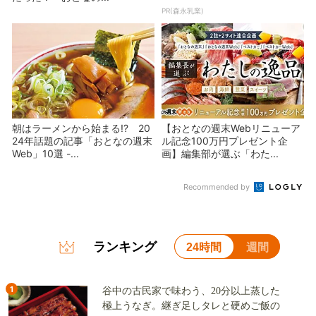
PR(森永乳業)
朝はラーメンから始まる!? 20
【おとなの週末Webリニューア
24年話題の記事「おとなの週末
ル記念100万円プレゼント企
Web」10選 -...
画】編集部が選ぶ「わた...
Recommended by
ランキング
24時間
週間
1
谷中の古民家で味わう、20分以上蒸した
極上うなぎ。継ぎ足しタレと硬めご飯の