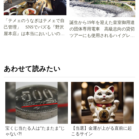
「テメェのうなぎはテメェで自
誕生から19年を迎えた皇室御用達
己管理」 SNSでバズる『野沢
の団体専用電車 高級志向の貸切
屋本店』は本当においしいの
ツアーにも使用されるハイグレー
か!? いざ実食調査
ド電車とは
あわせて読みたい
宝くじ当たる人は“たまたま”じ
【当選】金運が上がる直前に起
ゃない?!
こるサイン