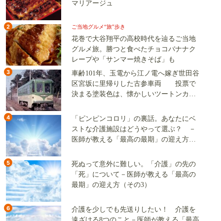
マリアージュ
2
ご当地グルメ“旅”歩き
花巻で大谷翔平の高校時代を辿るご当地
グルメ旅。勝つと食べたチョコバナナク
レープや「サンマー焼きそば」も
3
車齢101年、玉電から江ノ電へ嫁ぎ世田谷
区宮坂に里帰りした古参車両 投票で
決まる塗装色は、懐かしいツートンカラ
ーか、グリーン単色か
4
「ピンピンコロリ」の裏話。あなたにベ
ストな介護施設はどうやって選ぶ？ －
医師が教える「最高の最期」の迎え方
（その2）
5
死ぬって意外に難しい。「介護」の先の
「死」について－医師が教える「最高の
最期」の迎え方（その3）
6
介護を少しでも先送りしたい！ 介護を
遠ざける8つのこと－医師が教える「最高