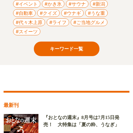
#イベント
#かき氷
#サウナ
#新潟
#自動車
#クイズ
#ウナギ
#うな重
#代々木上原
#ライフ
#ご当地グルメ
#スイーツ
キーワード一覧
最新刊
『おとなの週末』8月号は7月15日発
売！ 大特集は「夏の粋、うなぎ」