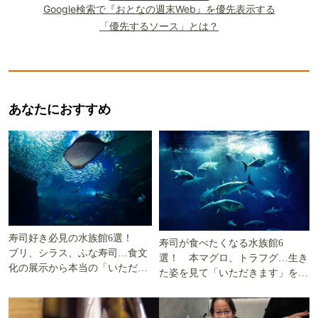
Google検索で『おとなの週末Web』を優先表示する
「優先するソース」とは？
あなたにおすすめ
寿司好き必見の水族館6選！
寿司が食べたくなる水族館6
ブリ、シラス、ふな寿司…食文
選！ 本マグロ、トラフグ…生き
化の展示から本当の「いただき
た姿を見て「いただきます」を考
ます」を知る
える