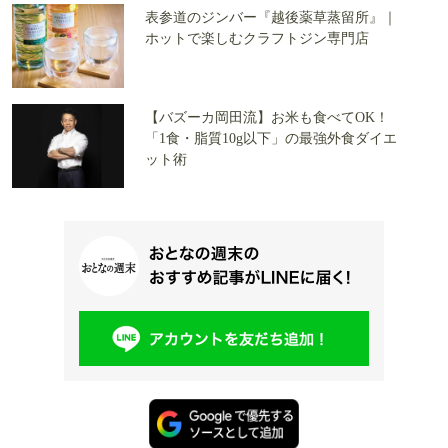
表参道のジンバー『越後薬草蒸留所』｜
ホットで楽しむクラフトジン専門店
【バズーカ岡田流】お米も食べてOK！
「1食・脂質10g以下」の最強外食ダイエ
ット術