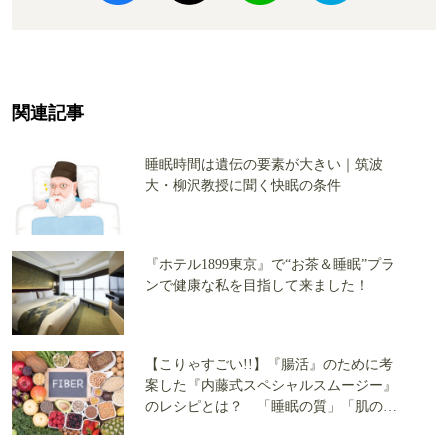
関連記事
睡眠時間は遺伝の要素が大きい｜筑波
大・柳沢教授に聞く快眠の条件
『ホテル1899東京』で“お茶＆睡眠”プラ
ンで健康な私を目指して来ました！
【こりゃすごい!!】『腸活』のために考
案した『内藤式スペシャルスムージー』
のレシピとは？ 「睡眠の質」「肌のハ
リ」向上に期待できる