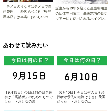
「テメェのうなぎはテメェで自
誕生から19年を迎えた皇室御用達
己管理」 SNSでバズる『野沢
の団体専用電車 高級志向の貸切
屋本店』は本当においしいの
ツアーにも使用されるハイグレー
か!? いざ実食調査
ド電車とは
あわせて読みたい
【9月15日】今日は何の日？最
【6月10日】今日は何の日？歩
初は「高齢者」のためのもので
行者が優先の道路はまさに天国
した - おとなの週...
だった！ - おとなの...