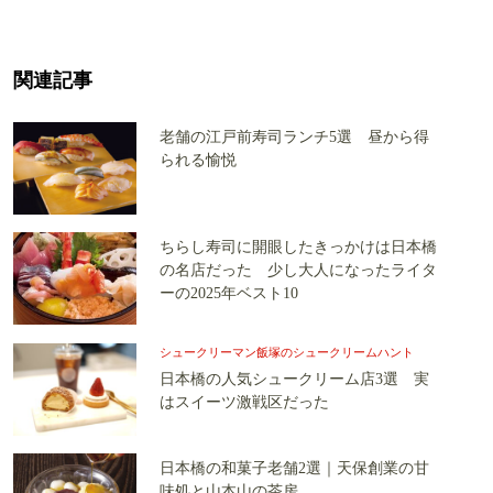
関連記事
老舗の江戸前寿司ランチ5選 昼から得
られる愉悦
ちらし寿司に開眼したきっかけは日本橋
の名店だった 少し大人になったライタ
ーの2025年ベスト10
シュークリーマン飯塚のシュークリームハント
日本橋の人気シュークリーム店3選 実
はスイーツ激戦区だった
日本橋の和菓子老舗2選｜天保創業の甘
味処と山本山の茶房