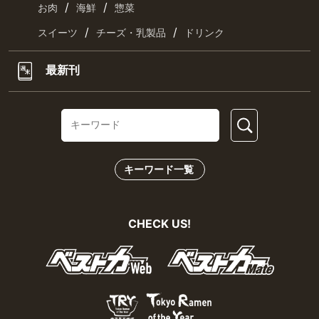
/
/
お肉
海鮮
惣菜
/
/
スイーツ
チーズ・乳製品
ドリンク
最新刊
キーワード一覧
CHECK US!