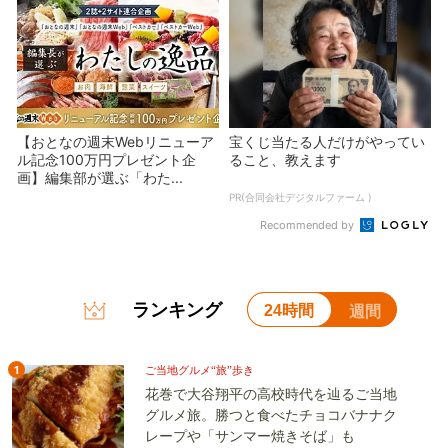
【おとなの週末Webリニューア
宝くじ当たる人だけがやってい
ル記念100万円プレゼント企
ること、教えます
画】編集部が選ぶ「わた...
PR(合同会社デジタルファーム )
Recommended by
ランキング
24時間
週間
1
ご当地グルメ“旅”歩き
花巻で大谷翔平の高校時代を辿るご当地
グルメ旅。勝つと食べたチョコバナナク
レープや「サンマー焼きそば」も