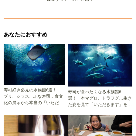
あなたにおすすめ
寿司好き必見の水族館6選！
寿司が食べたくなる水族館6
ブリ、シラス、ふな寿司…食文
選！ 本マグロ、トラフグ…生き
化の展示から本当の「いただき
た姿を見て「いただきます」を考
ます」を知る
える