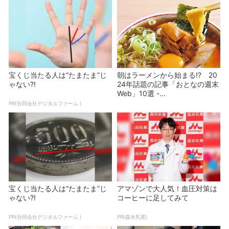
宝くじ当たる人は“たまたま”じ
朝はラーメンから始まる!? 20
ゃない?!
24年話題の記事「おとなの週末
Web」10選 -...
PR(合同会社デジタルファーム )
宝くじ当たる人は“たまたま”じ
アマゾンで大人気！血圧対策は
ゃない?!
コーヒーに足してみて
PR(合同会社デジタルファーム )
PR(森永乳業)