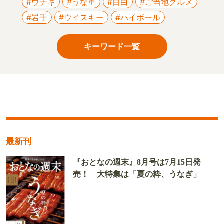
#ウナギ
#うな重
#目白
#ご当地グルメ
#岩手
#ウイスキー
#ハイボール
キーワード一覧
最新刊
『おとなの週末』8月号は7月15日発
売！ 大特集は「夏の粋、うなぎ」