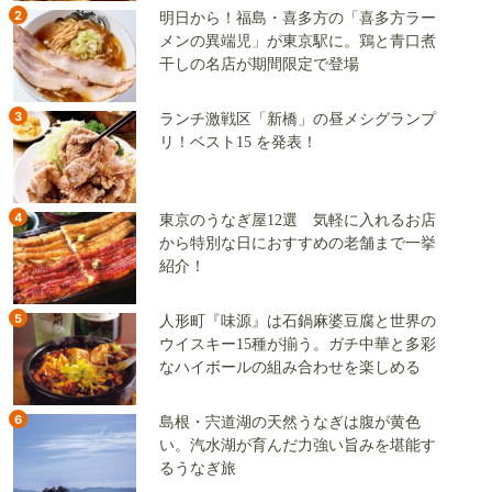
2
明日から！福島・喜多方の「喜多方ラー
メンの異端児」が東京駅に。鶏と青口煮
干しの名店が期間限定で登場
3
ランチ激戦区「新橋」の昼メシグランプ
リ！ベスト15 を発表！
4
東京のうなぎ屋12選 気軽に入れるお店
から特別な日におすすめの老舗まで一挙
紹介！
5
人形町『味源』は石鍋麻婆豆腐と世界の
ウイスキー15種が揃う。ガチ中華と多彩
なハイボールの組み合わせを楽しめる
6
島根・宍道湖の天然うなぎは腹が黄色
い。汽水湖が育んだ力強い旨みを堪能す
るうなぎ旅