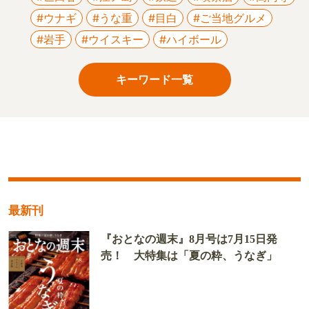
#ウナギ
#うな重
#目白
#ご当地グルメ
#岩手
#ウイスキー
#ハイボール
キーワード一覧
最新刊
『おとなの週末』8月号は7月15日発
売！ 大特集は「夏の粋、うなぎ」