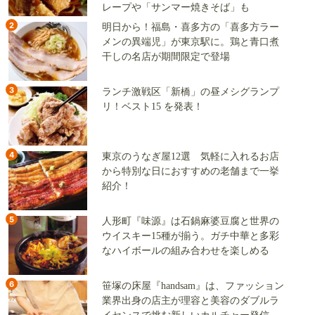
レープや「サンマー焼きそば」も
2
明日から！福島・喜多方の「喜多方ラー
メンの異端児」が東京駅に。鶏と青口煮
干しの名店が期間限定で登場
3
ランチ激戦区「新橋」の昼メシグランプ
リ！ベスト15 を発表！
4
東京のうなぎ屋12選 気軽に入れるお店
から特別な日におすすめの老舗まで一挙
紹介！
5
人形町『味源』は石鍋麻婆豆腐と世界の
ウイスキー15種が揃う。ガチ中華と多彩
なハイボールの組み合わせを楽しめる
6
笹塚の床屋『handsam』は、ファッション
業界出身の店主が理容と美容のダブルラ