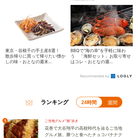
東京・谷根千の手土産8選！
BBQで“海の幸”を手軽に味わ
散歩帰りに買って帰りたい懐か
う 「海鮮セット」お取り寄せ
しの味 - おとなの週末...
はコレ - おとなの週...
Recommended by
ランキング
24時間
週間
1
ご当地グルメ“旅”歩き
花巻で大谷翔平の高校時代を辿るご当地
グルメ旅。勝つと食べたチョコバナナク