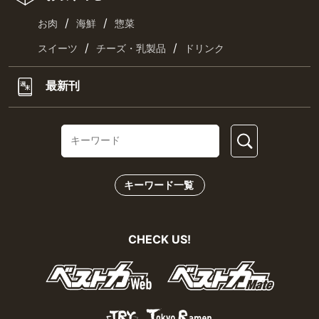
/
/
お肉
海鮮
惣菜
/
/
スイーツ
チーズ・乳製品
ドリンク
最新刊
キーワード一覧
CHECK US!