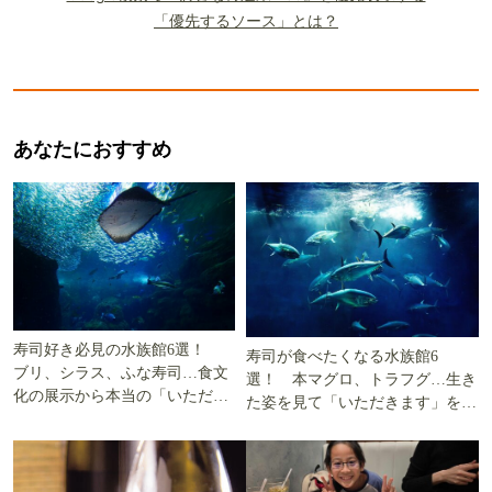
「優先するソース」とは？
あなたにおすすめ
寿司好き必見の水族館6選！
寿司が食べたくなる水族館6
ブリ、シラス、ふな寿司…食文
選！ 本マグロ、トラフグ…生き
化の展示から本当の「いただき
た姿を見て「いただきます」を考
ます」を知る
える