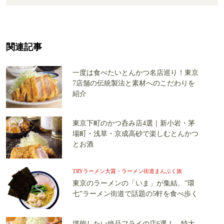
関連記事
一度は食べたいとんかつ名店巡り！東京
7店舗の伝統製法と素材へのこだわりを
紹介
東京下町のかつ呑み店4選｜新小岩・茅
場町・浅草・京成高砂で楽しむとんかつ
とお酒
TRYラーメン大賞・ラーメン街道まんぷく旅
東京のラーメンの「いま」が集結、”環
七”ラーメン街道で話題の5軒を食べ歩く
堪能したい絶品フライの店6選！ 特大