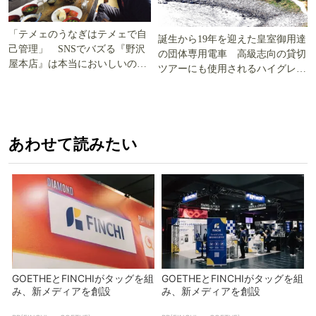
「テメェのうなぎはテメェで自
誕生から19年を迎えた皇室御用達
己管理」 SNSでバズる『野沢
の団体専用電車 高級志向の貸切
屋本店』は本当においしいの
ツアーにも使用されるハイグレー
か!? いざ実食調査
ド電車とは
あわせて読みたい
GOETHEとFINCHIがタッグを組
GOETHEとFINCHIがタッグを組
み、新メディアを創設
み、新メディアを創設