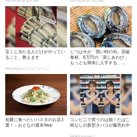
PR(FINCHI on GOETHE)
PR(FINCHI on GOETHE)
宝くじ当たる人だけがやってい
じつは今が「買い時の旬」高級
ること、教えます
食材、8万円の「蒸しあわび」
もっとも簡単に入手する、...
PR(合同会社デジタルファーム )
初夏に食べたいパスタのお店3
コンビニで買うのは損！たばこ
選！ - おとなの週末Web
税なしの新型タバコが爆売れ中
PR(株式会社HAL)