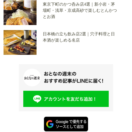
東京下町のかつ呑み店4選｜新小岩・茅
場町・浅草・京成高砂で楽しむとんかつ
とお酒
日本橋の立ち飲み店2選｜穴子料理と日
本酒が楽しめる名店