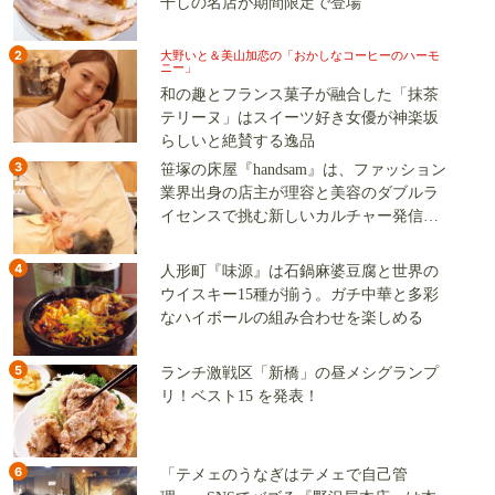
干しの名店が期間限定で登場
2
大野いと＆美山加恋の「おかしなコーヒーのハーモ
ニー」
和の趣とフランス菓子が融合した「抹茶
テリーヌ」はスイーツ好き女優が神楽坂
らしいと絶賛する逸品
3
笹塚の床屋『handsam』は、ファッション
業界出身の店主が理容と美容のダブルラ
イセンスで挑む新しいカルチャー発信基
地
4
人形町『味源』は石鍋麻婆豆腐と世界の
ウイスキー15種が揃う。ガチ中華と多彩
なハイボールの組み合わせを楽しめる
5
ランチ激戦区「新橋」の昼メシグランプ
リ！ベスト15 を発表！
6
「テメェのうなぎはテメェで自己管