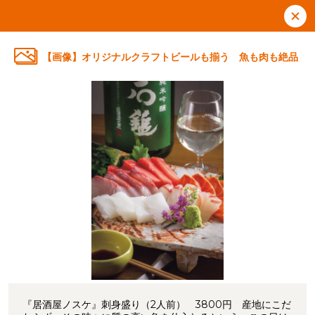
【画像】オリジナルクラフトビールも揃う 魚も肉も絶品
『居酒屋ノスケ』刺身盛り（2人前） 3800円 産地にこだ