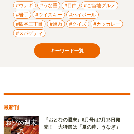
#ウナギ
#うな重
#目白
#ご当地グルメ
#岩手
#ウイスキー
#ハイボール
#四谷三丁目
#焼肉
#クイズ
#カツカレー
#スパゲティ
キーワード一覧
最新刊
『おとなの週末』8月号は7月15日発
売！ 大特集は「夏の粋、うなぎ」