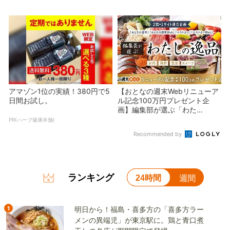
アマゾン1位の実績！380円で5
【おとなの週末Webリニューア
日間お試し。
ル記念100万円プレゼント企
画】編集部が選ぶ「わた...
PR(ハーブ健康本舗)
Recommended by
ランキング
24時間
週間
1
明日から！福島・喜多方の「喜多方ラー
メンの異端児」が東京駅に。鶏と青口煮