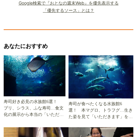
Google検索で『おとなの週末Web』を優先表示する
「優先するソース」とは？
あなたにおすすめ
寿司好き必見の水族館6選！
寿司が食べたくなる水族館6
ブリ、シラス、ふな寿司…食文
選！ 本マグロ、トラフグ…生き
化の展示から本当の「いただき
た姿を見て「いただきます」を考
ます」を知る
える