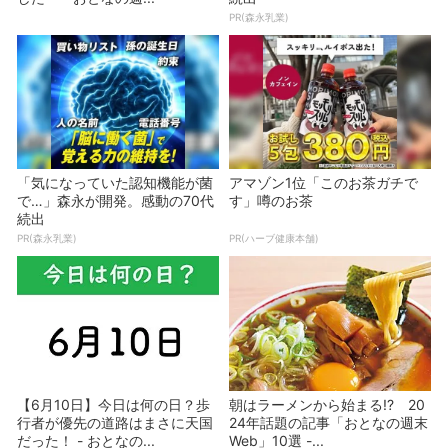
PR(森永乳業)
「気になっていた認知機能が菌
アマゾン1位「このお茶ガチで
で…」森永が開発。感動の70代
す」噂のお茶
続出
PR(森永乳業)
PR(ハーブ健康本舗)
【6月10日】今日は何の日？歩
朝はラーメンから始まる!? 20
行者が優先の道路はまさに天国
24年話題の記事「おとなの週末
だった！ - おとなの...
Web」10選 -...