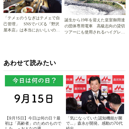
「テメェのうなぎはテメェで自
誕生から19年を迎えた皇室御用達
己管理」 SNSでバズる『野沢
の団体専用電車 高級志向の貸切
屋本店』は本当においしいの
ツアーにも使用されるハイグレー
か!? いざ実食調査
ド電車とは
あわせて読みたい
【9月15日】今日は何の日？最
「気になっていた認知機能が菌
初は「高齢者」のためのもので
で…」森永が開発。感動の70代
した - おとなの週...
続出