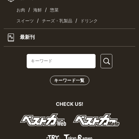
/
/
お肉
海鮮
惣菜
/
/
スイーツ
チーズ・乳製品
ドリンク
最新刊
キーワード一覧
CHECK US!