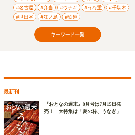
#名古屋
#弁当
#ウナギ
#うな重
#千駄木
#世田谷
#江ノ島
#鉄道
キーワード一覧
最新刊
『おとなの週末』8月号は7月15日発
売！ 大特集は「夏の粋、うなぎ」