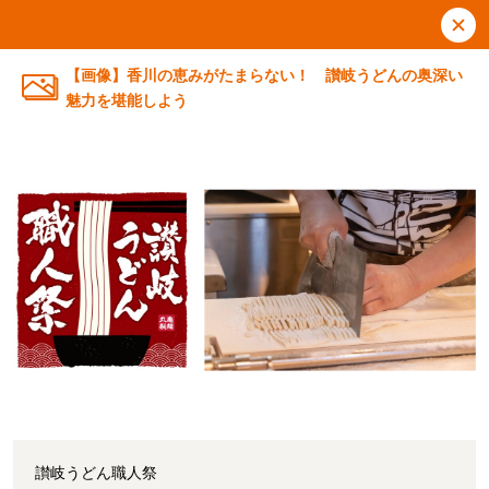
【画像】香川の恵みがたまらない！ 讃岐うどんの奥深い
魅力を堪能しよう
讃岐うどん職人祭