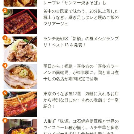
レープや「サンマー焼きそば」も
2
谷中の古民家で味わう、20分以上蒸した
極上うなぎ。継ぎ足しタレと硬めご飯の
マリアージュ
3
ランチ激戦区「新橋」の昼メシグランプ
リ！ベスト15 を発表！
4
明日から！福島・喜多方の「喜多方ラー
メンの異端児」が東京駅に。鶏と青口煮
干しの名店が期間限定で登場
5
東京のうなぎ屋12選 気軽に入れるお店
から特別な日におすすめの老舗まで一挙
紹介！
6
人形町『味源』は石鍋麻婆豆腐と世界の
ウイスキー15種が揃う。ガチ中華と多彩
なハイボールの組み合わせを楽しめる