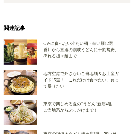
関連記事
GWに食べたい冷たい麺・辛い麺12選
香川から直送の讃岐うどんに十割蕎麦、
痺れる担々麺まで
地方空港で外さないご当地麺＆お土産ガ
イド15選！ これだけは食べたい、買っ
て帰りたい
東京で楽しめる夏の“うどん”新店4選
ご当地系からぶっかけまで！
東京の鍋焼きうどん珠玉店5選 寒い日