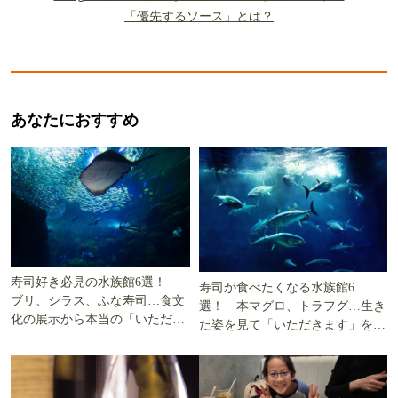
「優先するソース」とは？
あなたにおすすめ
寿司好き必見の水族館6選！
寿司が食べたくなる水族館6
ブリ、シラス、ふな寿司…食文
選！ 本マグロ、トラフグ…生き
化の展示から本当の「いただき
た姿を見て「いただきます」を考
ます」を知る
える