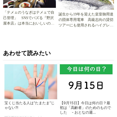
「テメェのうなぎはテメェで自
誕生から19年を迎えた皇室御用達
己管理」 SNSでバズる『野沢
の団体専用電車 高級志向の貸切
屋本店』は本当においしいの
ツアーにも使用されるハイグレー
か!? いざ実食調査
ド電車とは
あわせて読みたい
宝くじ当たる人は“たまたま”じ
【9月15日】今日は何の日？最
ゃない?!
初は「高齢者」のためのもので
した - おとなの週...