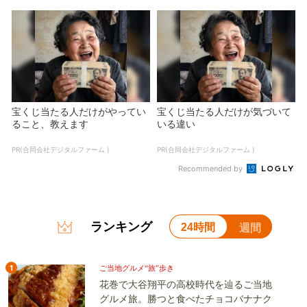
宝くじ当たる人だけがやってい
宝くじ当たる人だけが気づいて
ること、教えます
いる違い
PR(合同会社デジタルファーム )
PR(合同会社デジタルファーム )
Recommended by
ランキング
24時間
週間
1
ご当地グルメ“旅”歩き
花巻で大谷翔平の高校時代を辿るご当地
グルメ旅。勝つと食べたチョコバナナク