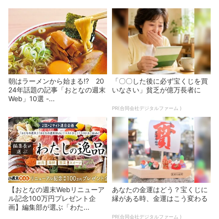
朝はラーメンから始まる!? 20
「〇〇した後に必ず宝くじを買
24年話題の記事「おとなの週末
いなさい」貧乏が億万長者に
Web」10選 -...
PR(合同会社デジタルファーム )
【おとなの週末Webリニューア
あなたの金運はどう？宝くじに
ル記念100万円プレゼント企
縁がある時、金運はこう変わる
画】編集部が選ぶ「わた...
PR(合同会社デジタルファーム )