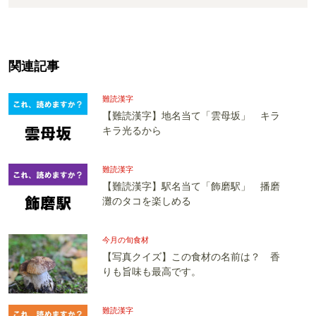
関連記事
難読漢字
【難読漢字】地名当て「雲母坂」 キラ
キラ光るから
難読漢字
【難読漢字】駅名当て「飾磨駅」 播磨
灘のタコを楽しめる
今月の旬食材
【写真クイズ】この食材の名前は？ 香
りも旨味も最高です。
難読漢字