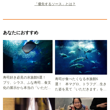
「優先するソース」とは？
あなたにおすすめ
寿司好き必見の水族館6選！
寿司が食べたくなる水族館6
ブリ、シラス、ふな寿司…食文
選！ 本マグロ、トラフグ…生き
化の展示から本当の「いただき
た姿を見て「いただきます」を考
ます」を知る
える