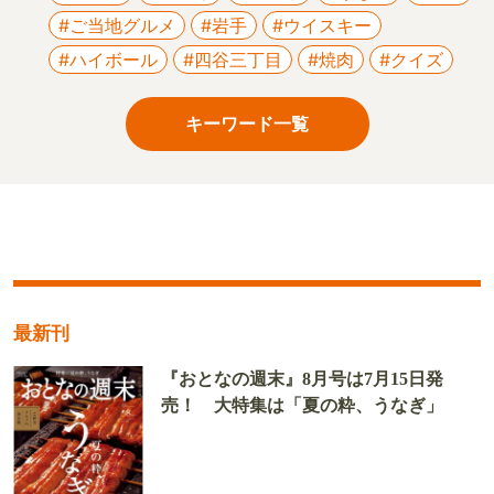
#ご当地グルメ
#岩手
#ウイスキー
#ハイボール
#四谷三丁目
#焼肉
#クイズ
キーワード一覧
最新刊
『おとなの週末』8月号は7月15日発
売！ 大特集は「夏の粋、うなぎ」