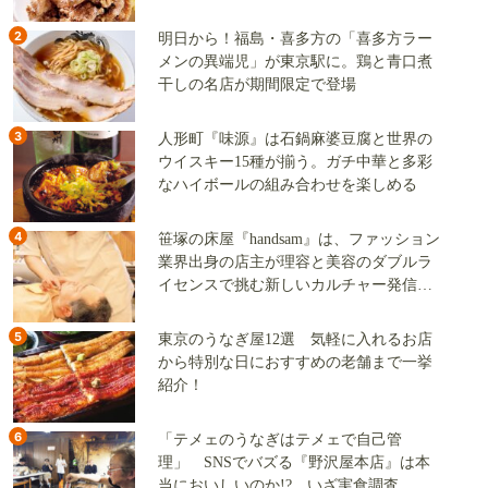
2
明日から！福島・喜多方の「喜多方ラー
メンの異端児」が東京駅に。鶏と青口煮
干しの名店が期間限定で登場
3
人形町『味源』は石鍋麻婆豆腐と世界の
ウイスキー15種が揃う。ガチ中華と多彩
なハイボールの組み合わせを楽しめる
4
笹塚の床屋『handsam』は、ファッション
業界出身の店主が理容と美容のダブルラ
イセンスで挑む新しいカルチャー発信基
地
5
東京のうなぎ屋12選 気軽に入れるお店
から特別な日におすすめの老舗まで一挙
紹介！
6
「テメェのうなぎはテメェで自己管
理」 SNSでバズる『野沢屋本店』は本
当においしいのか!? いざ実食調査