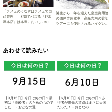
「テメェのうなぎはテメェで自
誕生から19年を迎えた皇室御用達
己管理」 SNSでバズる『野沢
の団体専用電車 高級志向の貸切
屋本店』は本当においしいの
ツアーにも使用されるハイグレー
か!? いざ実食調査
ド電車とは
あわせて読みたい
【9月15日】今日は何の日？最
【6月10日】今日は何の日？歩
初は「高齢者」のためのもので
行者が優先の道路はまさに天国
した - おとなの週...
だった！ - おとなの...