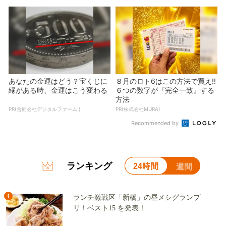
あなたの金運はどう？宝くじに
８月のロト6はこの方法で買え!!
縁がある時、金運はこう変わる
６つの数字が『完全一致』する
方法
PR(合同会社デジタルファーム )
PR(株式会社MURA)
Recommended by
ランキング
24時間
週間
1
ランチ激戦区「新橋」の昼メシグランプ
リ！ベスト15 を発表！