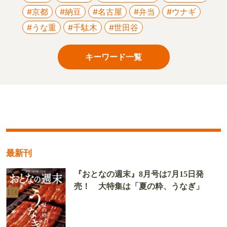
#京都
#納豆
#名古屋
#弁当
#ウナギ
#うな重
#千駄木
#世田谷
キーワード一覧
最新刊
『おとなの週末』8月号は7月15日発
売！ 大特集は「夏の粋、うなぎ」