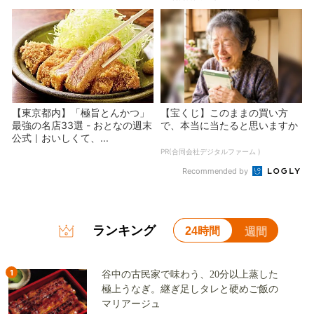
【東京都内】「極旨とんかつ」
【宝くじ】このままの買い方
最強の名店33選 - おとなの週末
で、本当に当たると思いますか
公式｜おいしくて、...
PR(合同会社デジタルファーム )
Recommended by
ランキング
24時間
週間
1
谷中の古民家で味わう、20分以上蒸した
極上うなぎ。継ぎ足しタレと硬めご飯の
マリアージュ