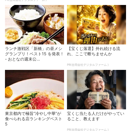
ランチ激戦区「新橋」の昼メシ
【宝くじ落選】外れ続ける流
グランプリ！ベスト15 を発表！
れ、ここで断ちませんか
- おとなの週末公...
PR(合同会社デジタルファーム )
東京都内で極旨”冷やし中華”が
宝くじ当たる人だけがやってい
食べられる店ランキングベスト
ること、教えます
5
PR(合同会社デジタルファーム )