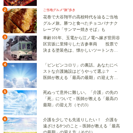
2
ご当地グルメ“旅”歩き
花巻で大谷翔平の高校時代を辿るご当地
グルメ旅。勝つと食べたチョコバナナク
レープや「サンマー焼きそば」も
3
車齢101年、玉電から江ノ電へ嫁ぎ世田谷
区宮坂に里帰りした古参車両 投票で
決まる塗装色は、懐かしいツートンカラ
ーか、グリーン単色か
4
「ピンピンコロリ」の裏話。あなたにベ
ストな介護施設はどうやって選ぶ？ －
医師が教える「最高の最期」の迎え方
（その2）
5
死ぬって意外に難しい。「介護」の先の
「死」について－医師が教える「最高の
最期」の迎え方（その3）
6
介護を少しでも先送りしたい！ 介護を
遠ざける8つのこと－医師が教える「最高
の最期」の迎え方（その1）