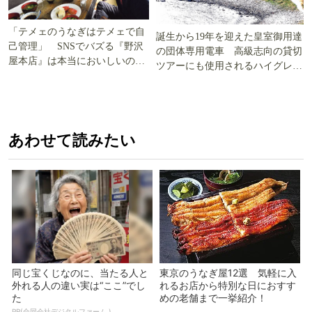
「テメェのうなぎはテメェで自
誕生から19年を迎えた皇室御用達
己管理」 SNSでバズる『野沢
の団体専用電車 高級志向の貸切
屋本店』は本当においしいの
ツアーにも使用されるハイグレー
か!? いざ実食調査
ド電車とは
あわせて読みたい
同じ宝くじなのに、当たる人と
東京のうなぎ屋12選 気軽に入
外れる人の違い実は“ここ”でし
れるお店から特別な日におすす
た
めの老舗まで一挙紹介！
PR(合同会社デジタルファーム )