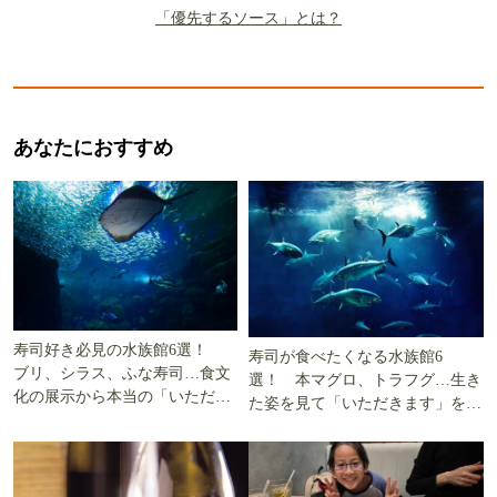
「優先するソース」とは？
あなたにおすすめ
寿司好き必見の水族館6選！
寿司が食べたくなる水族館6
ブリ、シラス、ふな寿司…食文
選！ 本マグロ、トラフグ…生き
化の展示から本当の「いただき
た姿を見て「いただきます」を考
ます」を知る
える