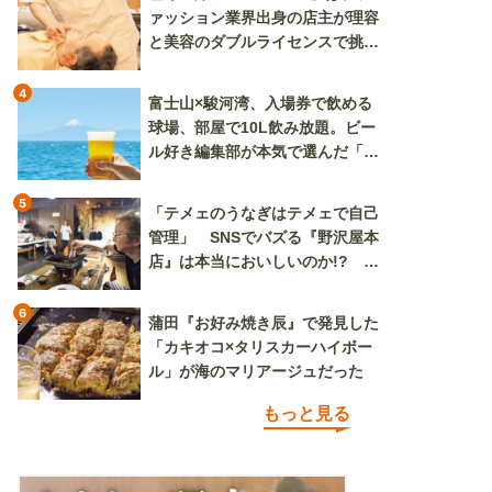
ァッション業界出身の店主が理容
と美容のダブルライセンスで挑む
新しいカルチャー発信基地
4
富士山×駿河湾、入場券で飲める
球場、部屋で10L飲み放題。ビー
ル好き編集部が本気で選んだ「ビ
ール旅」
5
「テメェのうなぎはテメェで自己
管理」 SNSでバズる『野沢屋本
店』は本当においしいのか!? い
ざ実食調査
6
蒲田『お好み焼き辰』で発見した
「カキオコ×タリスカーハイボー
ル」が海のマリアージュだった
もっと見る