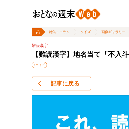
特集・コラム
クイズ
画像ギャラリー
難読漢字
【難読漢字】地名当て「不入
#クイズ
記事に戻る