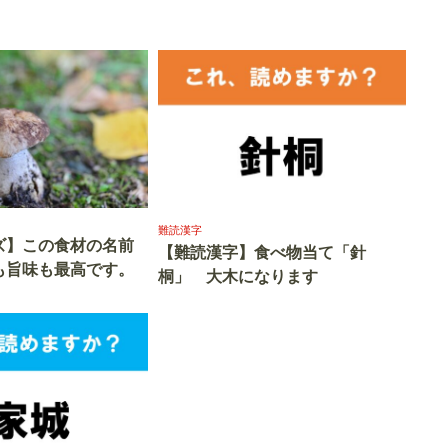
難読漢字
ズ】この食材の名前
【難読漢字】食べ物当て「針
も旨味も最高です。
桐」 大木になります