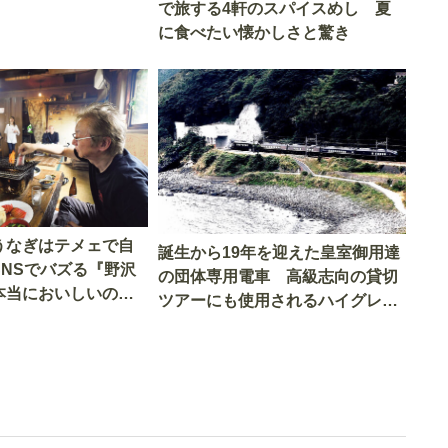
で旅する4軒のスパイスめし 夏
に食べたい懐かしさと驚き
うなぎはテメェで自
誕生から19年を迎えた皇室御用達
SNSでバズる『野沢
の団体専用電車 高級志向の貸切
本当においしいの
ツアーにも使用されるハイグレー
実食調査
ド電車とは