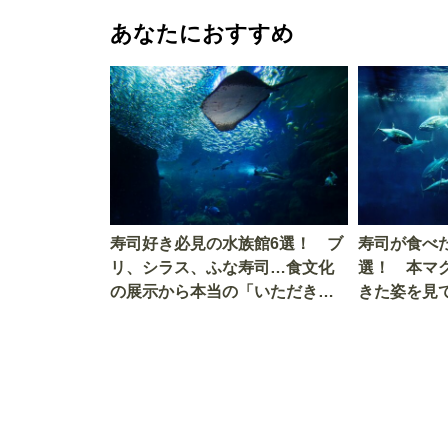
あなたにおすすめ
寿司好き必見の水族館6選！ ブ
寿司が食べ
リ、シラス、ふな寿司…食文化
選！ 本マ
の展示から本当の「いただきま
きた姿を見
す」を知る
を考える