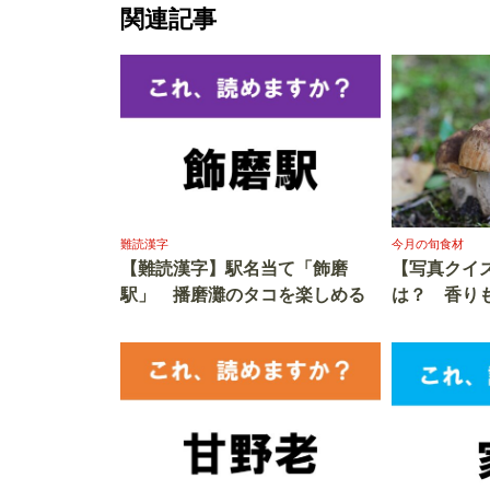
関連記事
難読漢字
今月の旬食材
【難読漢字】駅名当て「飾磨
【写真クイ
駅」 播磨灘のタコを楽しめる
は？ 香り