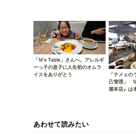
「Ｍ’s Table」さんへ。アレルギ
ーっ子の息子に人生初のオムラ
イスをありがとう
「テメェの
己管理」 
屋本店』は
か!? いざ
あわせて読みたい