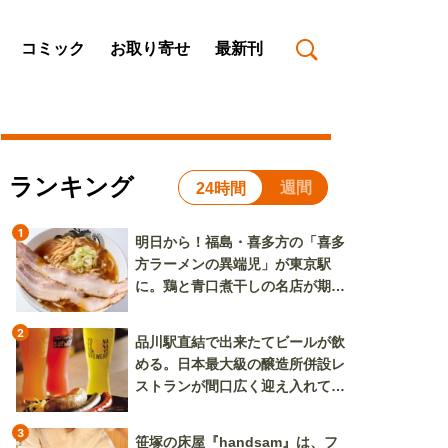
コミック
お取り寄せ
最新刊
ランキング
週間
24時間
1
明日から！福島・喜多方の「喜多
方ラーメンの異端児」が東京駅
に。鶏と青口煮干しの名店が期間
限定で登場
2
品川駅直結で出来たてビールが飲
める。日本最大級の醸造所併設レ
ストランが間口広く迎え入れてく
れる
3
笹塚の床屋『handsam』は、フ