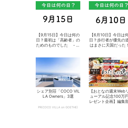
【9月15日】今日は何の
【6月10日】今日は
日？最初は「高齢者」の
日？歩行者が優先の
ためのものでした - お
はまさに天国だった！
となの週...
おとなの...
シェア別荘「COCO VIL
【おとなの週末Web
LA Owners」3選
ューアル記念100万
レゼント企画】編集
選ぶ「わた...
PR(COCO VILLA on GOETHE)