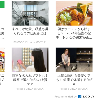
何の
すべてが絶景、収益も得
朝はラーメンから始ま
道路
られるその仕組みとは
る!? 2024年話題の記
 -
事「おとなの週末Web」
10選 -...
PR(COCO VILLA on GOETHE)
リニ
特別な名入れギフトも！
上質な眠りも美髪ケア
円プ
銀座で選ぶReFaの上質
も！ 銀座で体感するReF
部が
ケア
a
PR(ReFa GINZA on CREA)
PR(ReFa GINZA on CREA)
Recommended by