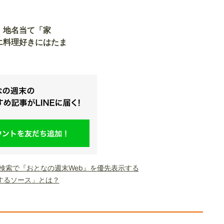
】地名当て「家
エ料理好きにはたま
le検索で『おとなの週末Web』を優先表示する
するソース」とは？