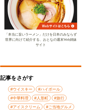
「本当に旨いラーメン」だけを日本のみならず
世界に向けて紹介する、おとなの週末Web姉妹
サイト
記事をさがす
#ウイスキー
#ハイボール
#中華料理
#人形町
#旅行
#アイスクリーム
#ご当地グルメ