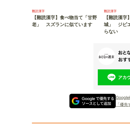
難読漢字
難読漢字
【難読漢字】食べ物当て「甘野
【難読漢字
老」 スズランに似ています
城」 ジビ
らない
Goog
「優先