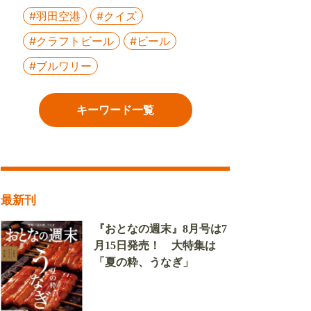
#羽田空港
#クイズ
#クラフトビール
#ビール
#ブルワリー
キーワード一覧
最新刊
『おとなの週末』8月号は7
月15日発売！ 大特集は
「夏の粋、うなぎ」