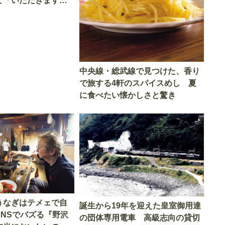
て「いただきます」
中央線・総武線で見つけた、香り
で旅する4軒のスパイスめし 夏
に食べたい懐かしさと驚き
うなぎはテメェで自
誕生から19年を迎えた皇室御用達
SNSでバズる『野沢
の団体専用電車 高級志向の貸切