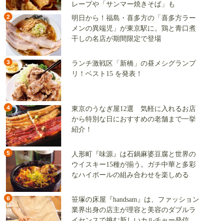
レープや「サンマー焼きそば」も
2
明日から！福島・喜多方の「喜多方ラー
メンの異端児」が東京駅に。鶏と青口煮
干しの名店が期間限定で登場
3
ランチ激戦区「新橋」の昼メシグランプ
リ！ベスト15 を発表！
4
東京のうなぎ屋12選 気軽に入れるお店
から特別な日におすすめの老舗まで一挙
紹介！
5
人形町『味源』は石鍋麻婆豆腐と世界の
ウイスキー15種が揃う。ガチ中華と多彩
なハイボールの組み合わせを楽しめる
6
笹塚の床屋『handsam』は、ファッション
業界出身の店主が理容と美容のダブルラ
イセンスで挑む新しいカルチャー発信基