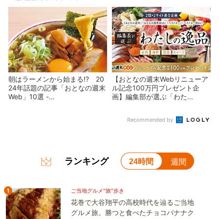
朝はラーメンから始まる!? 20
【おとなの週末Webリニューア
24年話題の記事「おとなの週末
ル記念100万円プレゼント企
Web」10選 -...
画】編集部が選ぶ「わた...
Recommended by
ランキング
24時間
週間
1
ご当地グルメ“旅”歩き
花巻で大谷翔平の高校時代を辿るご当地
グルメ旅。勝つと食べたチョコバナナク