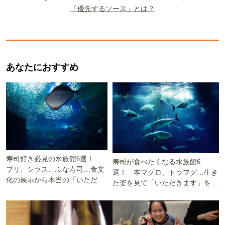
「優先するソース」とは？
あなたにおすすめ
寿司好き必見の水族館6選！
寿司が食べたくなる水族館6
ブリ、シラス、ふな寿司…食文
選！ 本マグロ、トラフグ…生き
化の展示から本当の「いただき
た姿を見て「いただきます」を考
ます」を知る
える