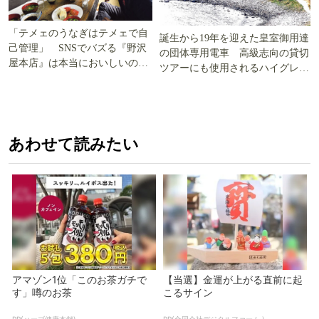
「テメェのうなぎはテメェで自
誕生から19年を迎えた皇室御用達
己管理」 SNSでバズる『野沢
の団体専用電車 高級志向の貸切
屋本店』は本当においしいの
ツアーにも使用されるハイグレー
か!? いざ実食調査
ド電車とは
あわせて読みたい
アマゾン1位「このお茶ガチで
【当選】金運が上がる直前に起
す」噂のお茶
こるサイン