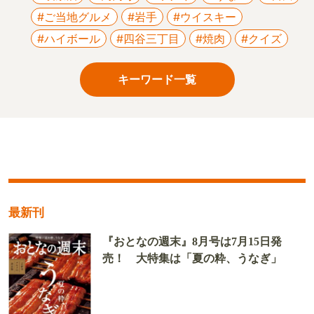
#ご当地グルメ
#岩手
#ウイスキー
#ハイボール
#四谷三丁目
#焼肉
#クイズ
キーワード一覧
最新刊
『おとなの週末』8月号は7月15日発
売！ 大特集は「夏の粋、うなぎ」