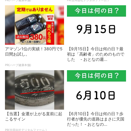
PR(ハーブ健康本舗)
PR(合同会社デジタルファーム )
アマゾン1位の実績！380円で5
【9月15日】今日は何の日？最
日間お試し。
初は「高齢者」のためのもので
した - おとなの週...
PR(ハーブ健康本舗)
【当選】金運が上がる直前に起
【6月10日】今日は何の日？歩
こるサイン
行者が優先の道路はまさに天国
だった！ - おとなの...
PR(合同会社デジタルファーム )