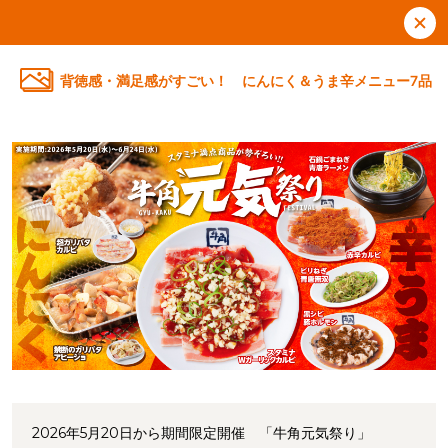
背徳感・満足感がすごい！ にんにく＆うま辛メニュー7品
2026年5月20日から期間限定開催 「牛角元気祭り」