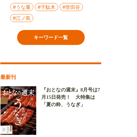
#うな重
#千駄木
#世田谷
#江ノ島
キーワード一覧
最新刊
『おとなの週末』8月号は7
月15日発売！ 大特集は
「夏の粋、うなぎ」