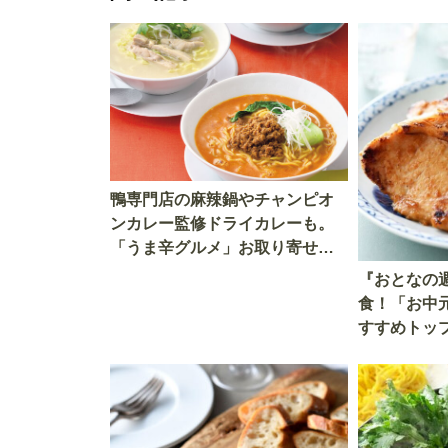
鴨専門店の麻辣鍋やチャンピオ
ンカレー監修ドライカレーも。
「うま辛グルメ」お取り寄せ厳
選おすすめ6選！
『おとなの
食！「お中
すすめトップ