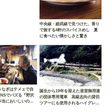
中央線・総武線で見つけた、香り
で旅する4軒のスパイスめし 夏
に食べたい懐かしさと驚き
うなぎはテメェで自
誕生から19年を迎えた皇室御用達
SNSでバズる『野沢
の団体専用電車 高級志向の貸切
本当においしいの
ツアーにも使用されるハイグレー
実食調査
ド電車とは