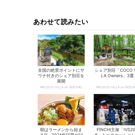
あわせて読みたい
全国の絶景ポイントにサ
シェア別荘「COCO V
ウナ付きのシェア別荘を
LA Owners」3選
展開
PR(COCO VILLA on GOETHE)
PR(COCO VILLA on GOETH
朝はラーメンから始ま
FINCHI主催「IVS20
る!? 2024年話題の記
6」トークセッショ