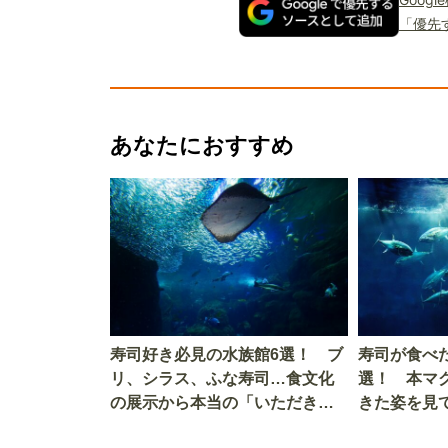
「優先
あなたにおすすめ
寿司好き必見の水族館6選！ ブ
寿司が食べ
リ、シラス、ふな寿司…食文化
選！ 本マ
の展示から本当の「いただきま
きた姿を見
す」を知る
を考える