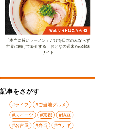
「本当に旨いラーメン」だけを日本のみならず
世界に向けて紹介する、おとなの週末Web姉妹
サイト
記事をさがす
#ライフ
#ご当地グルメ
#スイーツ
#京都
#納豆
#名古屋
#弁当
#ウナギ