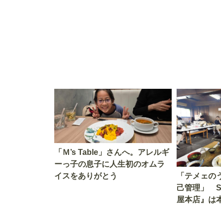
「Ｍ’s Table」さんへ。アレルギ
ーっ子の息子に人生初のオムラ
イスをありがとう
「テメェの
己管理」 
屋本店』は
か!? いざ