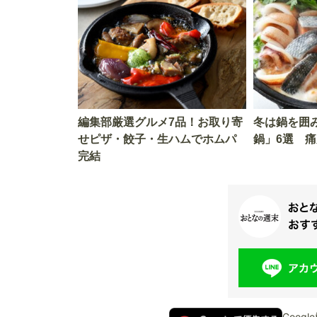
編集部厳選グルメ7品！お取り寄
冬は鍋を囲
せピザ・餃子・生ハムでホムパ
鍋」6選 
完結
Goog