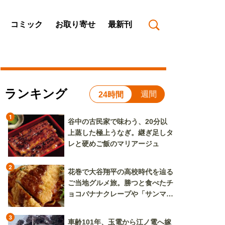
コミック
お取り寄せ
最新刊
ランキング
週間
24時間
1
谷中の古民家で味わう、20分以
上蒸した極上うなぎ。継ぎ足しタ
レと硬めご飯のマリアージュ
2
花巻で大谷翔平の高校時代を辿る
ご当地グルメ旅。勝つと食べたチ
ョコバナナクレープや「サンマー
焼きそば」も
3
車齢101年、玉電から江ノ電へ嫁