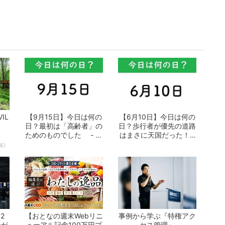
IL
【9月15日】今日は何の
【6月10日】今日は何の
日？最初は「高齢者」の
日？歩行者が優先の道路
ためのものでした - お
はまさに天国だった！ -
となの週...
おとなの...
E)
2
【おとなの週末Webリニ
事例から学ぶ『特権アク
ンが
ューアル記念100万円プ
セス管理』