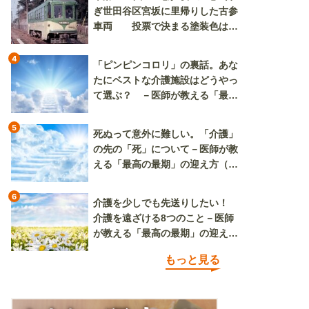
ぎ世田谷区宮坂に里帰りした古参
車両 投票で決まる塗装色は、
懐かしいツートンカラーか、グリ
ーン単色か
4
「ピンピンコロリ」の裏話。あな
たにベストな介護施設はどうやっ
て選ぶ？ －医師が教える「最高
の最期」の迎え方（その2）
5
死ぬって意外に難しい。「介護」
の先の「死」について－医師が教
える「最高の最期」の迎え方（そ
の3）
6
介護を少しでも先送りしたい！
介護を遠ざける8つのこと－医師
が教える「最高の最期」の迎え方
（その1）
もっと見る