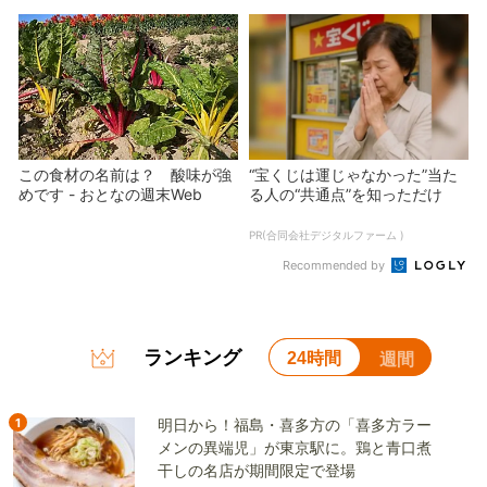
この食材の名前は？ 酸味が強
“宝くじは運じゃなかった”当た
めです - おとなの週末Web
る人の“共通点”を知っただけ
PR(合同会社デジタルファーム )
Recommended by
ランキング
24時間
週間
1
明日から！福島・喜多方の「喜多方ラー
メンの異端児」が東京駅に。鶏と青口煮
干しの名店が期間限定で登場