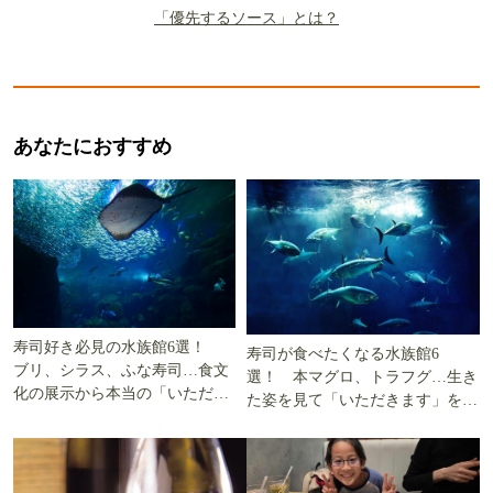
「優先するソース」とは？
あなたにおすすめ
寿司好き必見の水族館6選！
寿司が食べたくなる水族館6
ブリ、シラス、ふな寿司…食文
選！ 本マグロ、トラフグ…生き
化の展示から本当の「いただき
た姿を見て「いただきます」を考
ます」を知る
える