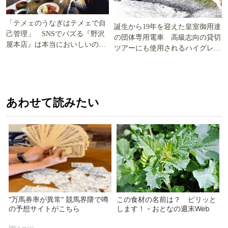
「テメェのうなぎはテメェで自
誕生から19年を迎えた皇室御用達
己管理」 SNSでバズる『野沢
の団体専用電車 高級志向の貸切
屋本店』は本当においしいの
ツアーにも使用されるハイグレー
か!? いざ実食調査
ド電車とは
あわせて読みたい
“万馬券率が異常” 競馬界隈で噂
この食材の名前は？ ピリッと
の予想サイトがこちら
します！ - おとなの週末Web
PR(ルーツ)