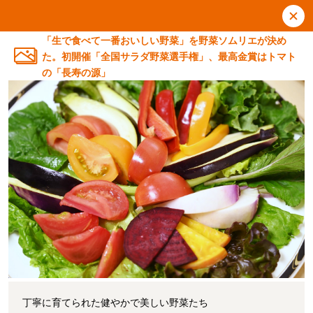
「生で食べて一番おいしい野菜」を野菜ソムリエが決め
た。初開催「全国サラダ野菜選手権」、最高金賞はトマト
の「長寿の源」
丁寧に育てられた健やかで美しい野菜たち