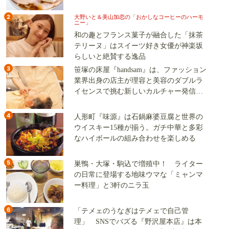
2
大野いと＆美山加恋の「おかしなコーヒーのハーモ
ニー」
和の趣とフランス菓子が融合した「抹茶
テリーヌ」はスイーツ好き女優が神楽坂
らしいと絶賛する逸品
3
笹塚の床屋『handsam』は、ファッション
業界出身の店主が理容と美容のダブルラ
イセンスで挑む新しいカルチャー発信基
地
4
人形町『味源』は石鍋麻婆豆腐と世界の
ウイスキー15種が揃う。ガチ中華と多彩
なハイボールの組み合わせを楽しめる
5
巣鴨・大塚・駒込で増殖中！ ライター
の日常に登場する地味ウマな「ミャンマ
ー料理」と3軒のニラ玉
6
「テメェのうなぎはテメェで自己管
理」 SNSでバズる『野沢屋本店』は本