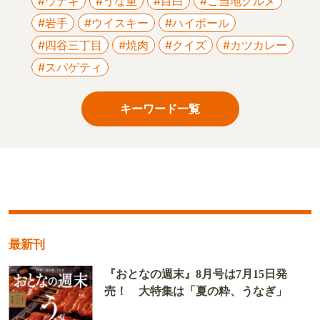
#ウナギ
#うな重
#目白
#ご当地グルメ
#岩手
#ウイスキー
#ハイボール
#四谷三丁目
#焼肉
#クイズ
#カツカレー
#スパゲティ
キーワード一覧
最新刊
『おとなの週末』8月号は7月15日発
売！ 大特集は「夏の粋、うなぎ」