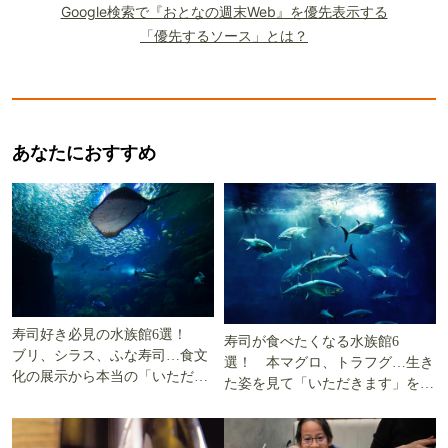
Google検索で『おとなの週末Web』を優先表示する
「優先するソース」とは？
あなたにおすすめ
寿司好き必見の水族館6選！
寿司が食べたくなる水族館6
ブリ、シラス、ふな寿司…食文
選！ 本マグロ、トラフグ…生き
化の展示から本当の「いただき
た姿を見て「いただきます」を考
ます」を知る
える