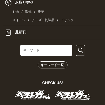
お取り寄せ
/
/
お肉
海鮮
惣菜
/
/
スイーツ
チーズ・乳製品
ドリンク
最新刊
キーワード一覧
CHECK US!