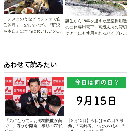
「テメェのうなぎはテメェで自
誕生から19年を迎えた皇室御用達
己管理」 SNSでバズる『野沢
の団体専用電車 高級志向の貸切
屋本店』は本当においしいの
ツアーにも使用されるハイグレー
か!? いざ実食調査
ド電車とは
あわせて読みたい
「気になっていた認知機能が菌
【9月15日】今日は何の日？最
で…」森永が開発。感動の70代
初は「高齢者」のためのもので
続出
した - おとなの週...