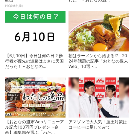
PR(森永乳業)
【6月10日】今日は何の日？歩
朝はラーメンから始まる!? 20
行者が優先の道路はまさに天国
24年話題の記事「おとなの週末
だった！ - おとなの...
Web」10選 -...
【おとなの週末Webリニューア
アマゾンで大人気！血圧対策は
ル記念100万円プレゼント企
コーヒーに足してみて
画】編集部が選ぶ「わた...