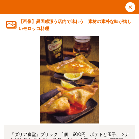
【画像】異国感漂う店内で味わう 素材の素朴な味が嬉し
いモロッコ料理
『ダリア食堂』ブリック 1個 600円 ポテトと玉子、ツナ