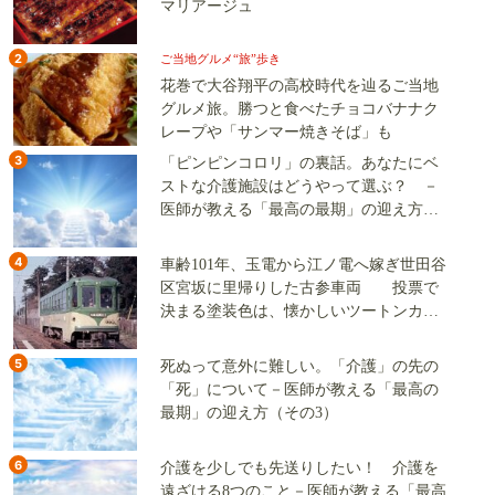
マリアージュ
2
ご当地グルメ“旅”歩き
花巻で大谷翔平の高校時代を辿るご当地
グルメ旅。勝つと食べたチョコバナナク
レープや「サンマー焼きそば」も
3
「ピンピンコロリ」の裏話。あなたにベ
ストな介護施設はどうやって選ぶ？ －
医師が教える「最高の最期」の迎え方
（その2）
4
車齢101年、玉電から江ノ電へ嫁ぎ世田谷
区宮坂に里帰りした古参車両 投票で
決まる塗装色は、懐かしいツートンカラ
ーか、グリーン単色か
5
死ぬって意外に難しい。「介護」の先の
「死」について－医師が教える「最高の
最期」の迎え方（その3）
6
介護を少しでも先送りしたい！ 介護を
遠ざける8つのこと－医師が教える「最高