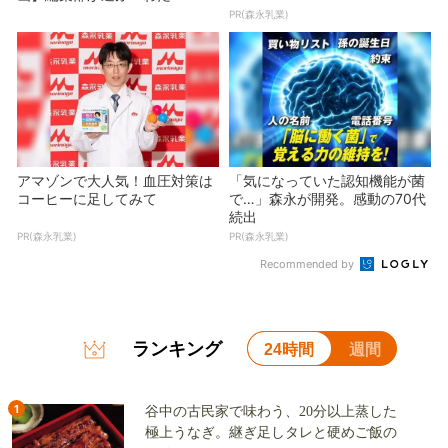
PR(森永乳業)
アマゾンで大人気！血圧対策は
「気になっていた認知機能が菌
コーヒーに足してみて
で…」森永が開発。感動の70代
続出
PR(森永乳業)
PR(森永乳業)
Recommended by
ランキング
24時間
週間
1
谷中の古民家で味わう、20分以上蒸した
極上うなぎ。継ぎ足しタレと硬めご飯の