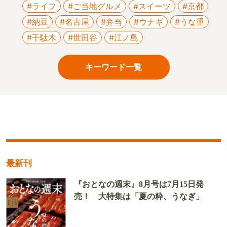
#ライフ
#ご当地グルメ
#スイーツ
#京都
#納豆
#名古屋
#弁当
#ウナギ
#うな重
#千駄木
#世田谷
#江ノ島
キーワード一覧
最新刊
『おとなの週末』8月号は7月15日発
売！ 大特集は「夏の粋、うなぎ」