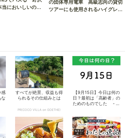
の団体専用電車 高級志向の貸切
本当においしいの
ツアーにも使用されるハイグレー
実食調査
ド電車とは
冷感
すべてが絶景、収益も得
【9月15日】今日は何の
あな
られるその仕組みとは
日？最初は「高齢者」の
ためのものでした - お
となの週...
PR(COCO VILLA on GOETHE)