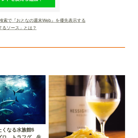
le検索で『おとなの週末Web』を優先表示する
するソース」とは？
たくなる水族館6
グロ、トラフグ…生