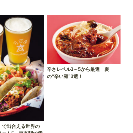
辛さレベル3～5から厳選 夏
の“辛い麺”3選！
」で出合える世界の