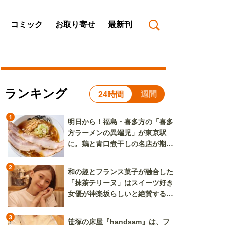
コミック
お取り寄せ
最新刊
ランキング
週間
24時間
1
明日から！福島・喜多方の「喜多
方ラーメンの異端児」が東京駅
に。鶏と青口煮干しの名店が期間
限定で登場
2
和の趣とフランス菓子が融合した
「抹茶テリーヌ」はスイーツ好き
女優が神楽坂らしいと絶賛する逸
品
3
笹塚の床屋『handsam』は、フ