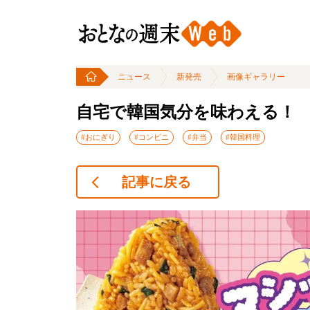
ニュース
新発売
画像ギャラリー
自宅で韓国気分を味わえる！ 
#おにぎり
#コンビニ
#弁当
#韓国料理
記事に戻る