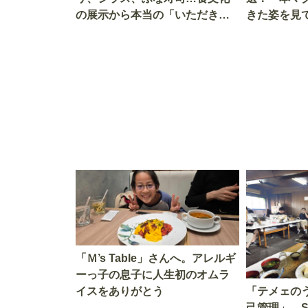
の展示から本当の「いただきま
きた姿を見
す」を知る
を考える
「Ｍ’s Table」さんへ。アレルギ
ーっ子の息子に人生初のオムラ
イスをありがとう
「テメェの
己管理」 