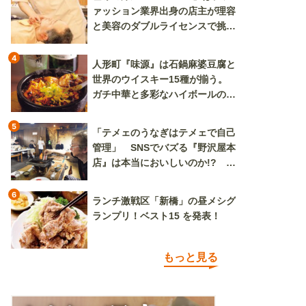
ァッション業界出身の店主が理容
と美容のダブルライセンスで挑む
新しいカルチャー発信基地
4
人形町『味源』は石鍋麻婆豆腐と
世界のウイスキー15種が揃う。
ガチ中華と多彩なハイボールの組
み合わせを楽しめる
5
「テメェのうなぎはテメェで自己
管理」 SNSでバズる『野沢屋本
店』は本当においしいのか!? い
ざ実食調査
6
ランチ激戦区「新橋」の昼メシグ
ランプリ！ベスト15 を発表！
もっと見る