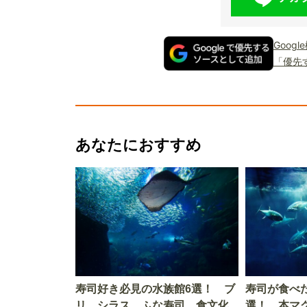
Goog
「優先
あなたにおすすめ
寿司好き必見の水族館6選！ ブ
寿司が食べ
リ、シラス、ふな寿司…食文化
選！ 本マ