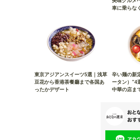
美味グルメ
車に乗らな
東京アジアンスイーツ5選｜浅草
辛い麺の新
豆花から香港茶餐廳まで各国あ
ータン）”4
ったかデザート
中華の店ま