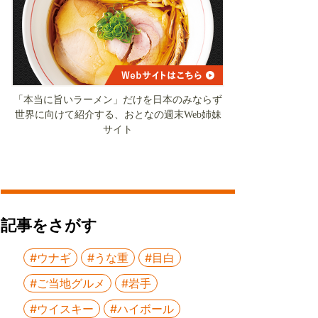
「本当に旨いラーメン」だけを日本のみならず
世界に向けて紹介する、おとなの週末Web姉妹
サイト
記事をさがす
#ウナギ
#うな重
#目白
#ご当地グルメ
#岩手
#ウイスキー
#ハイボール