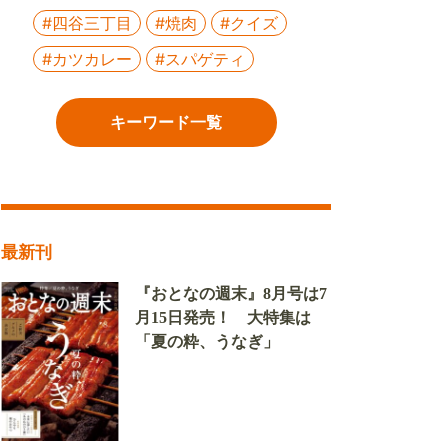
#四谷三丁目
#焼肉
#クイズ
#カツカレー
#スパゲティ
キーワード一覧
最新刊
『おとなの週末』8月号は7
月15日発売！ 大特集は
「夏の粋、うなぎ」