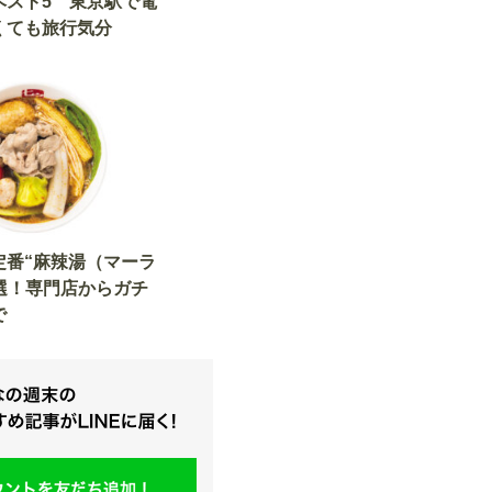
ベスト5 東京駅で電
くても旅行気分
定番“麻辣湯（マーラ
選！専門店からガチ
で