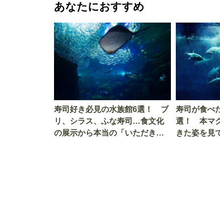
あなたにおすすめ
寿司好き必見の水族館6選！ ブ
寿司が食べ
リ、シラス、ふな寿司…食文化
選！ 本マ
の展示から本当の「いただきま
きた姿を見
す」を知る
を考える