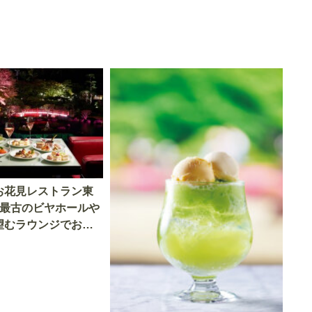
お花見レストラン東
本最古のビヤホールや
望むラウンジでおい
喫