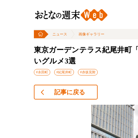
ニュース
画像ギャラリー
東京ガーデンテラス紀尾井町「KI
いグルメ3選
#永田町
#紀尾井町
#赤坂見附
記事に戻る