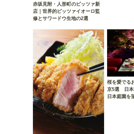
赤坂見附・人形町のピッツァ新
店｜世界的ピッツァイオーロ監
修とサワードウ生地の2選
桜を愛でる
京5選 日
日本庭園を
しい春を満