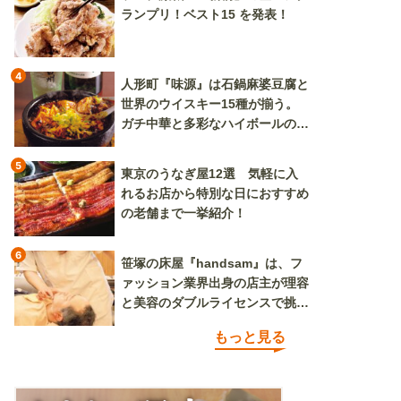
ランプリ！ベスト15 を発表！
4
人形町『味源』は石鍋麻婆豆腐と
世界のウイスキー15種が揃う。
ガチ中華と多彩なハイボールの組
み合わせを楽しめる
5
東京のうなぎ屋12選 気軽に入
れるお店から特別な日におすすめ
の老舗まで一挙紹介！
6
笹塚の床屋『handsam』は、フ
ァッション業界出身の店主が理容
と美容のダブルライセンスで挑む
新しいカルチャー発信基地
もっと見る