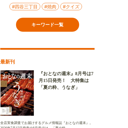
#四谷三丁目
#焼肉
#クイズ
キーワード一覧
最新刊
『おとなの週末』8月号は7
月15日発売！ 大特集は
「夏の粋、うなぎ」
全店実食調査でお届けするグルメ情報誌『おとなの週末』。