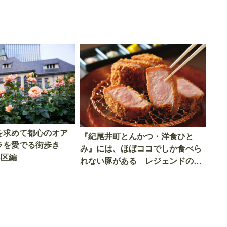
を求めて都心のオア
『紀尾井町とんかつ・洋食ひと
ラを愛でる街歩き
み』には、ほぼココでしか食べら
3区編
れない豚がある レジェンドの技
で揚げられたとんかつの旨さに驚
愕