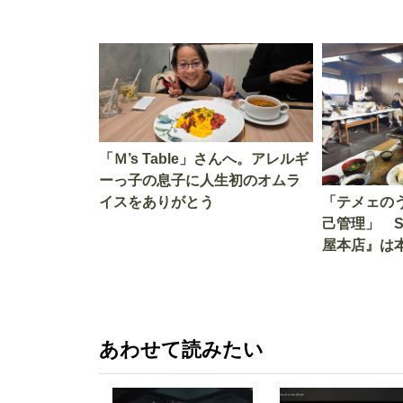
「Ｍ’s Table」さんへ。アレルギ
ーっ子の息子に人生初のオムラ
イスをありがとう
「テメェの
己管理」 
屋本店』は
か!? いざ
あわせて読みたい