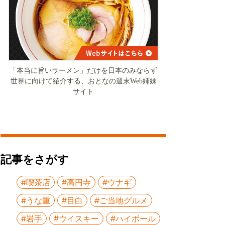
「本当に旨いラーメン」だけを日本のみならず
世界に向けて紹介する、おとなの週末Web姉妹
サイト
記事をさがす
#喫茶店
#高円寺
#ウナギ
#うな重
#目白
#ご当地グルメ
#岩手
#ウイスキー
#ハイボール