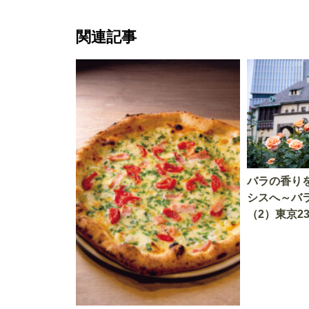
関連記事
バラの香り
シスへ～バ
（2）東京2