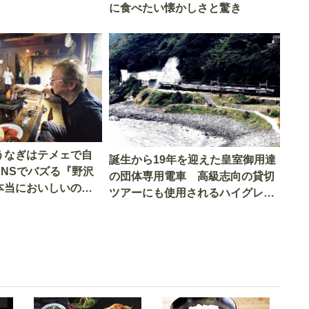
に食べたい懐かしさと驚き
うなぎはテメェで自
誕生から19年を迎えた皇室御用達
SNSでバズる『野沢
の団体専用電車 高級志向の貸切
本当においしいの
ツアーにも使用されるハイグレー
実食調査
ド電車とは