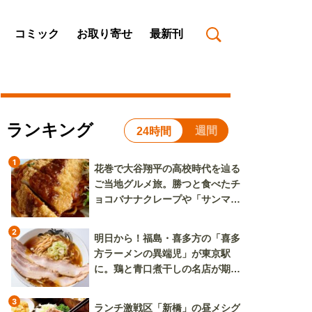
コミック
お取り寄せ
最新刊
ランキング
週間
24時間
1
花巻で大谷翔平の高校時代を辿る
ご当地グルメ旅。勝つと食べたチ
ョコバナナクレープや「サンマー
焼きそば」も
2
明日から！福島・喜多方の「喜多
方ラーメンの異端児」が東京駅
に。鶏と青口煮干しの名店が期間
限定で登場
3
ランチ激戦区「新橋」の昼メシグ