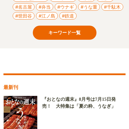
#名古屋
#弁当
#ウナギ
#うな重
#千駄木
#世田谷
#江ノ島
#鉄道
キーワード一覧
最新刊
『おとなの週末』8月号は7月15日発
売！ 大特集は「夏の粋、うなぎ」