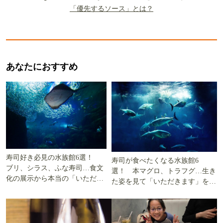
「優先するソース」とは？
あなたにおすすめ
寿司好き必見の水族館6選！
寿司が食べたくなる水族館6
ブリ、シラス、ふな寿司…食文
選！ 本マグロ、トラフグ…生き
化の展示から本当の「いただき
た姿を見て「いただきます」を考
ます」を知る
える