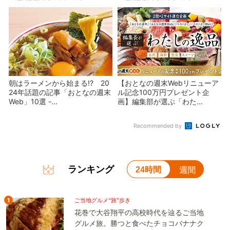
朝はラーメンから始まる!? 20
【おとなの週末Webリニューア
24年話題の記事「おとなの週末
ル記念100万円プレゼント企
Web」10選 -...
画】編集部が選ぶ「わた...
Recommended by
ランキング
24時間
週間
1
ご当地グルメ“旅”歩き
花巻で大谷翔平の高校時代を辿るご当地
グルメ旅。勝つと食べたチョコバナナク