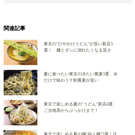
関連記事
東京の“ひやかけうどん”が旨い新店3
選！ 麺とダシに溺れたくなる旨さ
夏に食べたい東京の冷たい蕎麦3選 水
だけで味わう十割蕎麦が旨い
東京で楽しめる夏の“うどん”新店4選
ご当地系からぶっかけまで！
東京で楽しめる夏の麺“担々麺”5選！汗