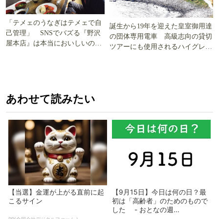
「テメェのうなぎはテメェで自
誕生から19年を迎えた皇室御用達
己管理」 SNSでバズる『野沢
の団体専用電車 高級志向の貸切
屋本店』は本当においしいの
ツアーにも使用されるハイグレー
か!? いざ実食調査
ド電車とは
あわせて読みたい
【当選】金運が上がる直前に起
【9月15日】今日は何の日？最
こるサイン
初は「高齢者」のためのもので
した - おとなの週...