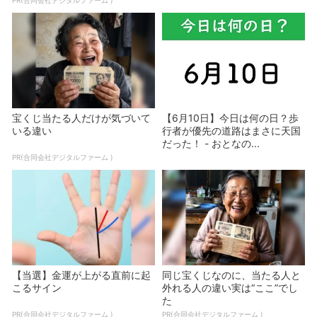
PR(合同会社デジタルファーム )
宝くじ当たる人だけが気づいて
【6月10日】今日は何の日？歩
いる違い
行者が優先の道路はまさに天国
だった！ - おとなの...
PR(合同会社デジタルファーム )
【当選】金運が上がる直前に起
同じ宝くじなのに、当たる人と
こるサイン
外れる人の違い実は“ここ”でし
た
PR(合同会社デジタルファーム )
PR(合同会社デジタルファーム )