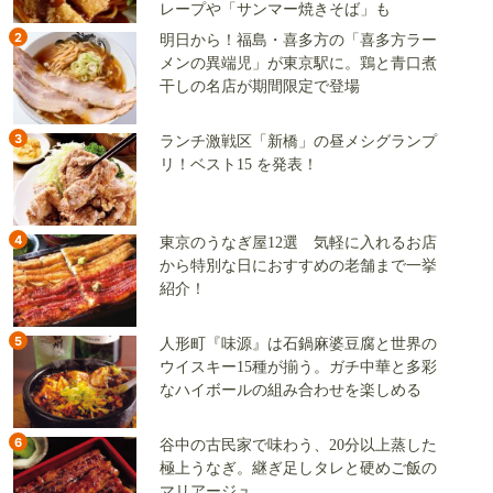
レープや「サンマー焼きそば」も
2
明日から！福島・喜多方の「喜多方ラー
メンの異端児」が東京駅に。鶏と青口煮
干しの名店が期間限定で登場
3
ランチ激戦区「新橋」の昼メシグランプ
リ！ベスト15 を発表！
4
東京のうなぎ屋12選 気軽に入れるお店
から特別な日におすすめの老舗まで一挙
紹介！
5
人形町『味源』は石鍋麻婆豆腐と世界の
ウイスキー15種が揃う。ガチ中華と多彩
なハイボールの組み合わせを楽しめる
6
谷中の古民家で味わう、20分以上蒸した
極上うなぎ。継ぎ足しタレと硬めご飯の
マリアージュ