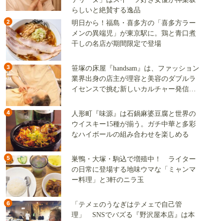
らしいと絶賛する逸品
2
明日から！福島・喜多方の「喜多方ラー
メンの異端児」が東京駅に。鶏と青口煮
干しの名店が期間限定で登場
3
笹塚の床屋『handsam』は、ファッション
業界出身の店主が理容と美容のダブルラ
イセンスで挑む新しいカルチャー発信基
地
4
人形町『味源』は石鍋麻婆豆腐と世界の
ウイスキー15種が揃う。ガチ中華と多彩
なハイボールの組み合わせを楽しめる
5
巣鴨・大塚・駒込で増殖中！ ライター
の日常に登場する地味ウマな「ミャンマ
ー料理」と3軒のニラ玉
6
「テメェのうなぎはテメェで自己管
理」 SNSでバズる『野沢屋本店』は本