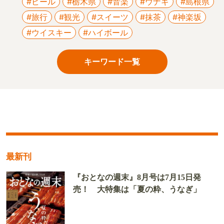
#ビール
#栃木県
#音楽
#ウナギ
#島根県
#旅行
#観光
#スイーツ
#抹茶
#神楽坂
#ウイスキー
#ハイボール
キーワード一覧
最新刊
『おとなの週末』8月号は7月15日発
売！ 大特集は「夏の粋、うなぎ」