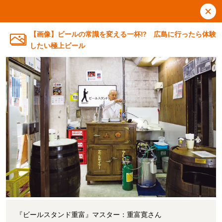
【画像】ビールの常識を変える一杯!? 広島に行ったら体験
したい極上ビール
『ビールスタンド重富』マスター：重富寛さん