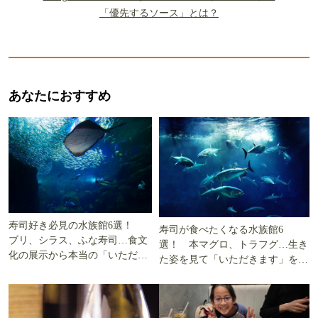
「優先するソース」とは？
あなたにおすすめ
寿司好き必見の水族館6選！
寿司が食べたくなる水族館6
ブリ、シラス、ふな寿司…食文
選！ 本マグロ、トラフグ…生き
化の展示から本当の「いただき
た姿を見て「いただきます」を考
ます」を知る
える