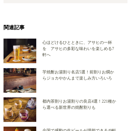
関連記事
心ほどけるひとときに、アサヒの一杯
を アサヒの多彩な味わいを楽しめる7
軒へ
芋焼酎お湯割り名店5選！前割りお燗か
らジョカやかんまで楽しみ方いろいろ
都内茶割りお湯割りの良店4選！221種か
ら選べる新世界の焼酎割りも
全国で感動の生ビールが堪能できる49軒