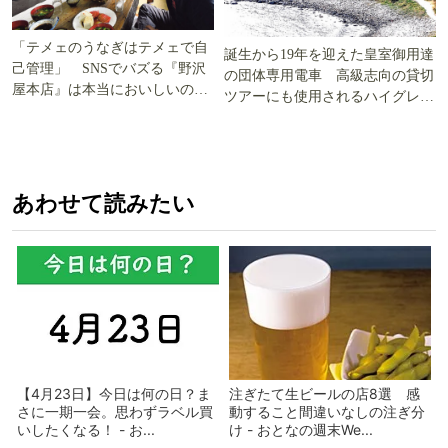
「テメェのうなぎはテメェで自
誕生から19年を迎えた皇室御用達
己管理」 SNSでバズる『野沢
の団体専用電車 高級志向の貸切
屋本店』は本当においしいの
ツアーにも使用されるハイグレー
か!? いざ実食調査
ド電車とは
あわせて読みたい
【4月23日】今日は何の日？ま
注ぎたて生ビールの店8選 感
さに一期一会。思わずラベル買
動すること間違いなしの注ぎ分
いしたくなる！ - お...
け - おとなの週末We...