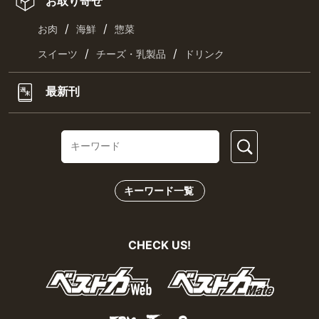
お取り寄せ
/
/
お肉
海鮮
惣菜
/
/
スイーツ
チーズ・乳製品
ドリンク
最新刊
キーワード一覧
CHECK US!