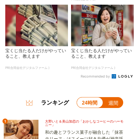
宝くじ当たる人だけがやってい
宝くじ当たる人だけがやってい
ること、教えます
ること、教えます
PR(合同会社デジタルファーム )
PR(合同会社デジタルファーム )
Recommended by
ランキング
24時間
週間
1
大野いと＆美山加恋の「おかしなコーヒーのハーモ
ニー」
和の趣とフランス菓子が融合した「抹茶
テリーヌ」はスイーツ好き女優が神楽坂