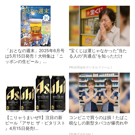
「おとなの週末」2025年6月号
“宝くじは運じゃなかった”当た
は5月15日発売！大特集は「ニ
る人の“共通点”を知っただけ
ッポンの生ビール」...
PR(合同会社デジタルファーム )
【こりゃうまいぜ!!】注目の新
コンビニで買うのは損！たばこ
ビール『アサヒ ザ・ビタリスト
税なしの新型タバコが爆売れ中
』4月15日発売!...
PR(株式会社HAL)