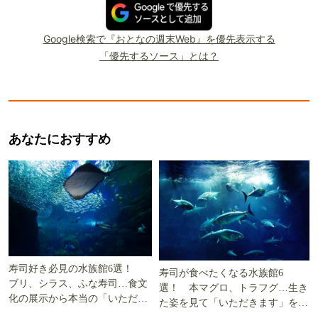
Google検索で『おとなの週末Web』を優先表示する
「優先するソース」とは？
あなたにおすすめ
寿司好き必見の水族館6選！
寿司が食べたくなる水族館6
ブリ、シラス、ふな寿司…食文
選！ 本マグロ、トラフグ…生き
化の展示から本当の「いただき
た姿を見て「いただきます」を考
ます」を知る
える