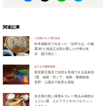
関連記事
ご当地グルメ“旅”歩き
松本城観光で出合った「信州そば」の厳
選2軒と池波正太郎が愛した中華の名
店 超穴場も！
おとなの個室温泉
客室露天風呂で自然を実感できる温泉宿
3選 箱根・宮ノ下、福島・磐梯熱海、
長野・上諏訪で絶景を堪能
名古屋の推し味噌＆カレー煮込み鍋焼き
うどん5選 エビフライやカツがドンっ