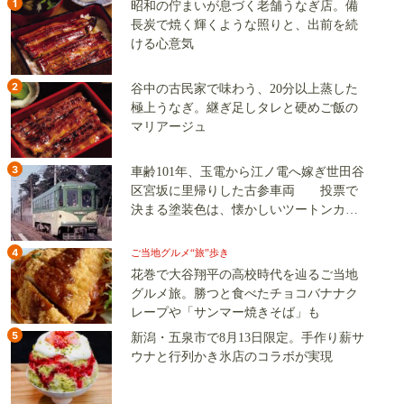
1
昭和の佇まいが息づく老舗うなぎ店。備
長炭で焼く輝くような照りと、出前を続
ける心意気
2
谷中の古民家で味わう、20分以上蒸した
極上うなぎ。継ぎ足しタレと硬めご飯の
マリアージュ
3
車齢101年、玉電から江ノ電へ嫁ぎ世田谷
区宮坂に里帰りした古参車両 投票で
決まる塗装色は、懐かしいツートンカラ
ーか、グリーン単色か
4
ご当地グルメ“旅”歩き
花巻で大谷翔平の高校時代を辿るご当地
グルメ旅。勝つと食べたチョコバナナク
レープや「サンマー焼きそば」も
5
新潟・五泉市で8月13日限定。手作り薪サ
ウナと行列かき氷店のコラボが実現