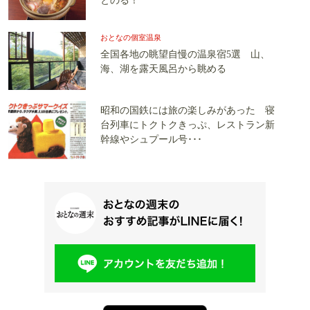
とのる！
おとなの個室温泉
全国各地の眺望自慢の温泉宿5選 山、
海、湖を露天風呂から眺める
昭和の国鉄には旅の楽しみがあった 寝
台列車にトクトクきっぷ、レストラン新
幹線やシュプール号･･･