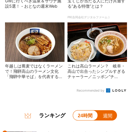
GWに行くべき温泉＆サウナ施
宝くじが当たる人にだけ共通す
設5選！ - おとなの週末Web
る“ある特徴”とは？
PR(合同会社デジタルファーム )
年越しは蕎麦ではなくラーメン
これは高山ラーメン？ 岐阜・
で！飛騨高山のラーメン文化
高山で出合ったシンプルすぎる
「飛騨中華そば」を代表する...
チャーラー／ニッポン“チ...
Recommended by
ランキング
24時間
週間