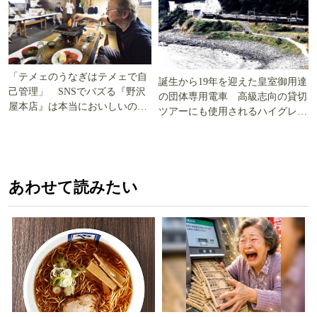
「テメェのうなぎはテメェで自
誕生から19年を迎えた皇室御用達
己管理」 SNSでバズる『野沢
の団体専用電車 高級志向の貸切
屋本店』は本当においしいの
ツアーにも使用されるハイグレー
か!? いざ実食調査
ド電車とは
あわせて読みたい