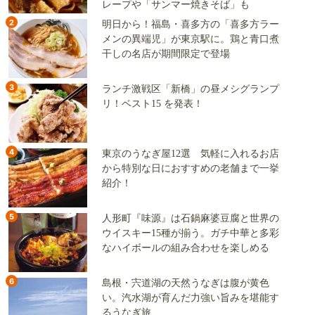
レープや「サンマー焼きそば」も
2
明日から！福島・喜多方の「喜多方ラー
メンの異端児」が東京駅に。鶏と青口煮
干しの名店が期間限定で登場
3
ランチ激戦区「新橋」の昼メシグランプ
リ！ベスト15 を発表！
4
東京のうなぎ屋12選 気軽に入れるお店
から特別な日におすすめの老舗まで一挙
紹介！
5
人形町『味源』は石鍋麻婆豆腐と世界の
ウイスキー15種が揃う。ガチ中華と多彩
なハイボールの組み合わせを楽しめる
6
島根・宍道湖の天然うなぎは腹が黄色
い。汽水湖が育んだ力強い旨みを堪能す
るうなぎ旅