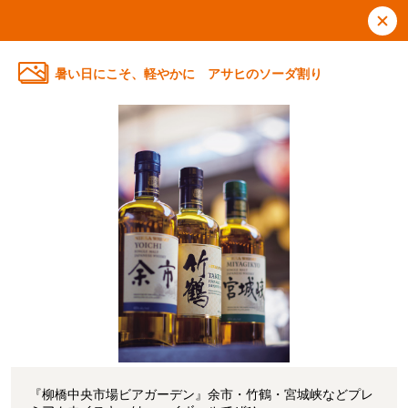
暑い日にこそ、軽やかに アサヒのソーダ割り
『柳橋中央市場ビアガーデン』余市・竹鶴・宮城峡などプレ