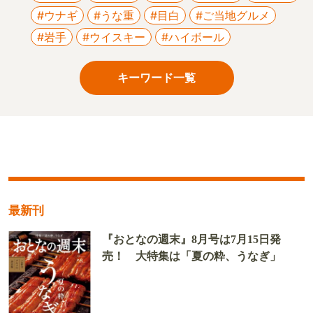
#ウナギ
#うな重
#目白
#ご当地グルメ
#岩手
#ウイスキー
#ハイボール
キーワード一覧
最新刊
『おとなの週末』8月号は7月15日発
売！ 大特集は「夏の粋、うなぎ」