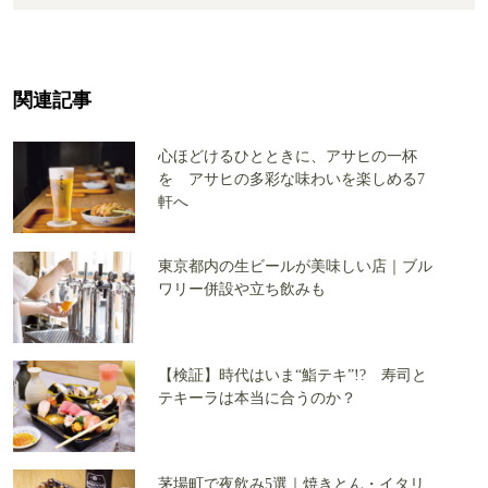
関連記事
心ほどけるひとときに、アサヒの一杯
を アサヒの多彩な味わいを楽しめる7
軒へ
東京都内の生ビールが美味しい店｜ブル
ワリー併設や立ち飲みも
【検証】時代はいま“鮨テキ”!? 寿司と
テキーラは本当に合うのか？
茅場町で夜飲み5選｜焼きとん・イタリ