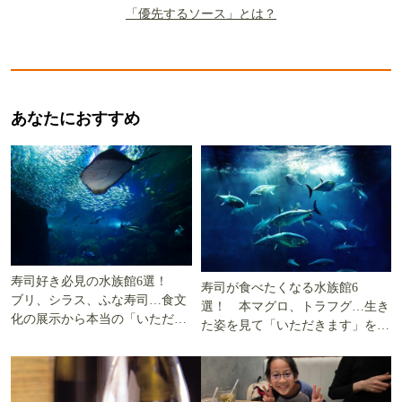
「優先するソース」とは？
あなたにおすすめ
寿司好き必見の水族館6選！
寿司が食べたくなる水族館6
ブリ、シラス、ふな寿司…食文
選！ 本マグロ、トラフグ…生き
化の展示から本当の「いただき
た姿を見て「いただきます」を考
ます」を知る
える