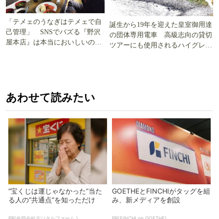
「テメェのうなぎはテメェで自
誕生から19年を迎えた皇室御用達
己管理」 SNSでバズる『野沢
の団体専用電車 高級志向の貸切
屋本店』は本当においしいの
ツアーにも使用されるハイグレー
か!? いざ実食調査
ド電車とは
あわせて読みたい
“宝くじは運じゃなかった”当た
GOETHEとFINCHIがタッグを組
る人の“共通点”を知っただけ
み、新メディアを創設
PR(合同会社デジタルファーム )
PR(FINCHI on GOETHE)