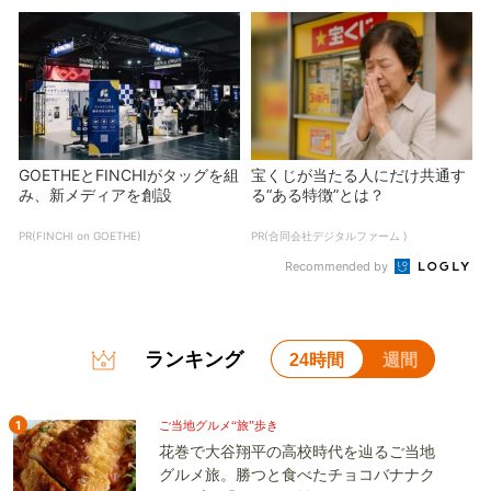
GOETHEとFINCHIがタッグを組
宝くじが当たる人にだけ共通す
み、新メディアを創設
る“ある特徴”とは？
PR(FINCHI on GOETHE)
PR(合同会社デジタルファーム )
Recommended by
ランキング
24時間
週間
1
ご当地グルメ“旅”歩き
花巻で大谷翔平の高校時代を辿るご当地
グルメ旅。勝つと食べたチョコバナナク