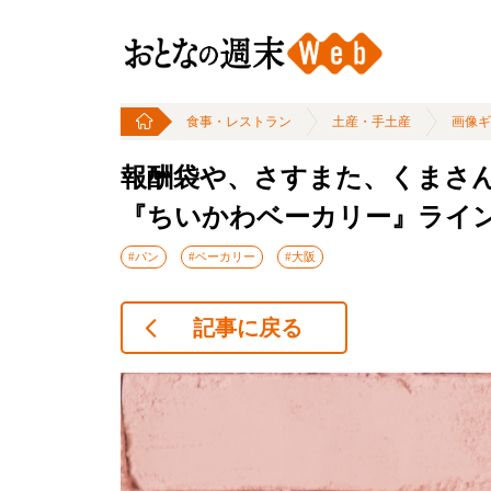
食事・レストラン
土産・手土産
画像ギ
報酬袋や、さすまた、くまさ
『ちいかわベーカリー』ライ
#パン
#ベーカリー
#大阪
記事に戻る