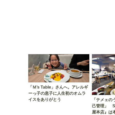
す」を知る
を考える
「Ｍ’s Table」さんへ。アレルギ
ーっ子の息子に人生初のオムラ
イスをありがとう
「テメェの
己管理」 
屋本店』は