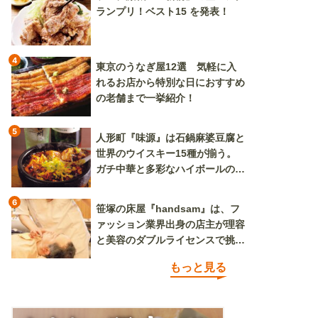
ランプリ！ベスト15 を発表！
4
東京のうなぎ屋12選 気軽に入
れるお店から特別な日におすすめ
の老舗まで一挙紹介！
5
人形町『味源』は石鍋麻婆豆腐と
世界のウイスキー15種が揃う。
ガチ中華と多彩なハイボールの組
み合わせを楽しめる
6
笹塚の床屋『handsam』は、フ
ァッション業界出身の店主が理容
と美容のダブルライセンスで挑む
新しいカルチャー発信基地
もっと見る