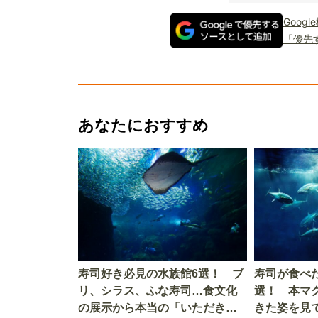
Goog
「優先
あなたにおすすめ
寿司好き必見の水族館6選！ ブ
寿司が食べ
リ、シラス、ふな寿司…食文化
選！ 本マ
の展示から本当の「いただきま
きた姿を見