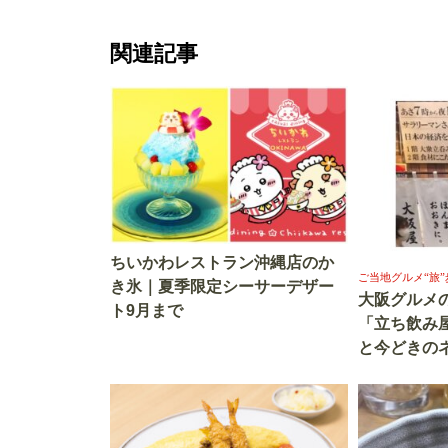
関連記事
ちいかわレストラン沖縄店のか
ご当地グルメ“旅”
き氷｜夏季限定シーサーデザー
大阪グルメの
ト9月まで
「立ち飲み
と今どきの
攻めるか