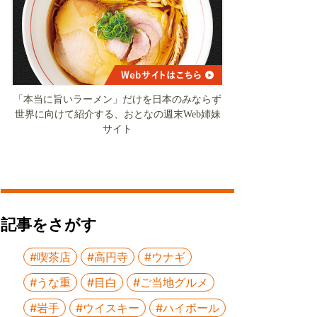
「本当に旨いラーメン」だけを日本のみならず
世界に向けて紹介する、おとなの週末Web姉妹
サイト
記事をさがす
#喫茶店
#高円寺
#ウナギ
#うな重
#目白
#ご当地グルメ
#岩手
#ウイスキー
#ハイボール