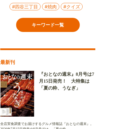
#四谷三丁目
#焼肉
#クイズ
キーワード一覧
最新刊
『おとなの週末』8月号は7
月15日発売！ 大特集は
「夏の粋、うなぎ」
全店実食調査でお届けするグルメ情報誌『おとなの週末』。