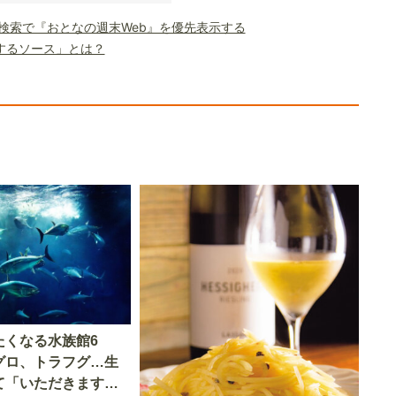
le検索で『おとなの週末Web』を優先表示する
するソース」とは？
たくなる水族館6
グロ、トラフグ…生
て「いただきます」