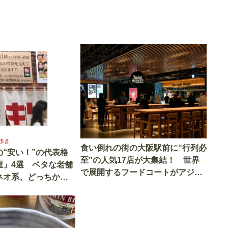
歩き
食い倒れの街の大阪駅前に“行列必
“安い！”の代表格
至”の人気17店が大集結！ 世界
屋」4選 ベタな老舗
で展開するフードコートがアジア
ネオ系、どっちから
初進出