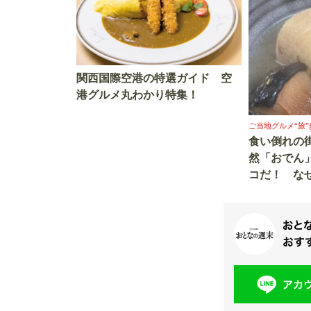
関西国際空港の特選ガイド 空
港グルメ丸わかり特集！
ご当地グルメ“旅”
食い倒れの
然「おでん
コだ！ な
（かんとだ