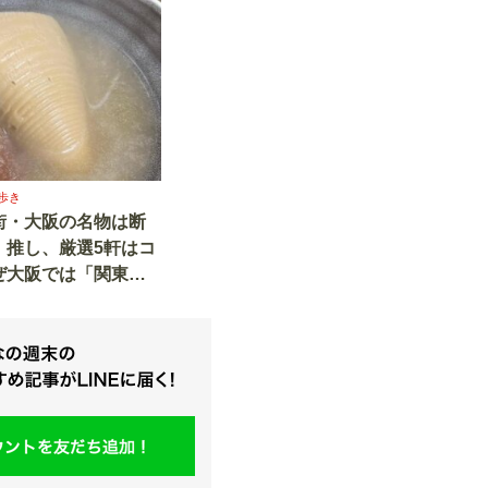
歩き
街・大阪の名物は断
」推し、厳選5軒はコ
ぜ大阪では「関東煮
き）」と呼ぶのか