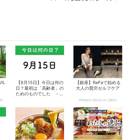
実食調査
ド電車とは
IL
【9月15日】今日は何の
【銀座】ReFaで始める
日？最初は「高齢者」の
大人の贅沢セルフケア
ためのものでした - お
となの週...
E)
PR(ReFa GINZA on CREA)