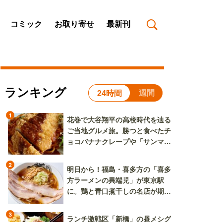
コミック
お取り寄せ
最新刊
ランキング
週間
24時間
1
花巻で大谷翔平の高校時代を辿る
ご当地グルメ旅。勝つと食べたチ
ョコバナナクレープや「サンマー
焼きそば」も
2
明日から！福島・喜多方の「喜多
方ラーメンの異端児」が東京駅
に。鶏と青口煮干しの名店が期間
限定で登場
3
ランチ激戦区「新橋」の昼メシグ