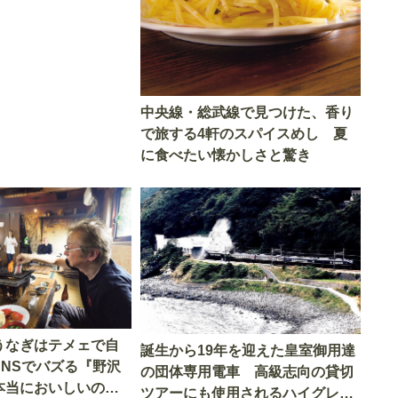
中央線・総武線で見つけた、香り
で旅する4軒のスパイスめし 夏
に食べたい懐かしさと驚き
うなぎはテメェで自
誕生から19年を迎えた皇室御用達
SNSでバズる『野沢
の団体専用電車 高級志向の貸切
本当においしいの
ツアーにも使用されるハイグレー