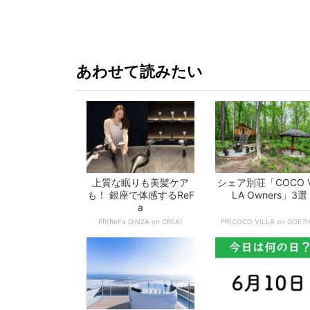
か!? いざ
あわせて読みたい
上質な眠りも美髪ケア
シェア別荘「COCO V
も！ 銀座で体感するReF
LA Owners」3選
a
PR(ReFa GINZA on CREA)
PR(COCO VILLA on GOETH