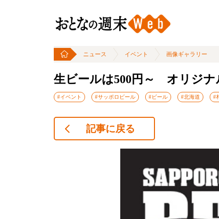
ニュース
イベント
画像ギャラリー
生ビールは500円～ オリジ
#イベント
#サッポロビール
#ビール
#北海道
#
記事に戻る