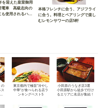
9年を迎えた皇室御用
用電車 高級志向の
本格フレンチに合う、アジフライ
にも使用されるハイ
に合う。料理とペアリングで楽し
車とは
むレモンサワーの店5軒
」の
東京都内で極旨”冷やし
小田原のうなぎ店3選
ベス
中華”が食べられる店ラ
小田原駅から徒歩で行け
とな
ンキングベスト5
るエリアに名店が集結！