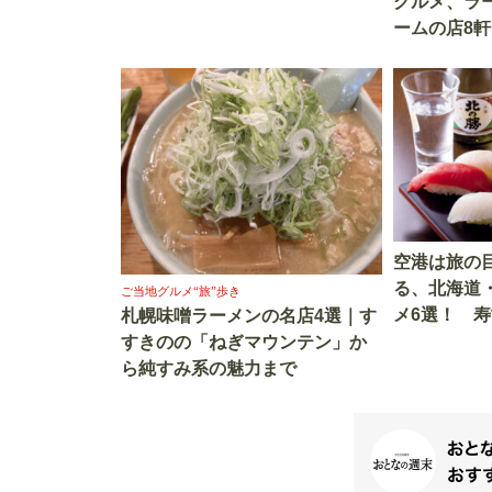
グルメ、ラ
ームの店8軒
空港は旅の
る、北海道
ご当地グルメ“旅”歩き
メ6選！ 
札幌味噌ラーメンの名店4選｜す
堪能できる
すきのの「ねぎマウンテン」か
ら純すみ系の魅力まで