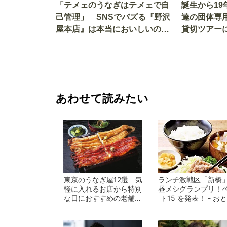
「テメェのうなぎはテメェで自
誕生から1
己管理」 SNSでバズる『野沢
達の団体専
屋本店』は本当においしいの
貸切ツアー
か!? いざ実食調査
グレード電
あわせて読みたい
東京のうなぎ屋12選 気
ランチ激戦区「新橋
軽に入れるお店から特別
昼メシグランプリ！
な日におすすめの老舗ま
ト15 を発表！ - お
で一挙紹介！
の週末公...