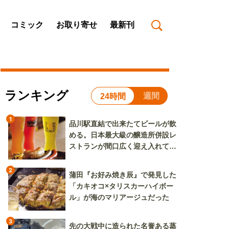
コミック
お取り寄せ
最新刊
ランキング
週間
24時間
1
品川駅直結で出来たてビールが飲
める。日本最大級の醸造所併設レ
ストランが間口広く迎え入れてく
れる
2
蒲田『お好み焼き辰』で発見した
「カキオコ×タリスカーハイボー
ル」が海のマリアージュだった
3
先の大戦中に造られた名誉ある蒸