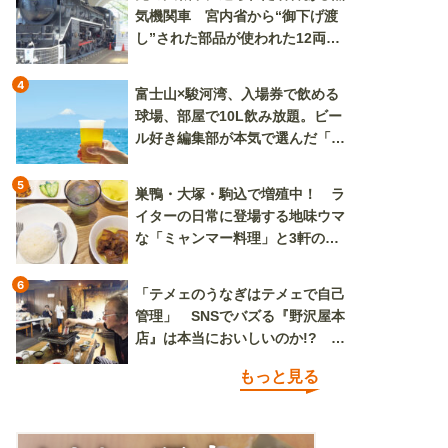
気機関車 宮内省から“御下げ渡
し”された部品が使われた12両の
「デゴイチ」
4
富士山×駿河湾、入場券で飲める
球場、部屋で10L飲み放題。ビー
ル好き編集部が本気で選んだ「ビ
ール旅」
5
巣鴨・大塚・駒込で増殖中！ ラ
イターの日常に登場する地味ウマ
な「ミャンマー料理」と3軒のニ
ラ玉
6
「テメェのうなぎはテメェで自己
管理」 SNSでバズる『野沢屋本
店』は本当においしいのか!? い
ざ実食調査
もっと見る