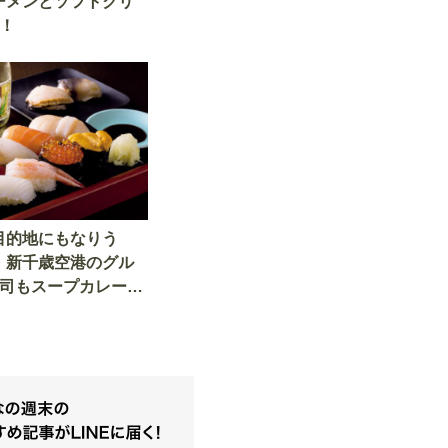
ーメンとソフトクリ
！
目的地にもなりう
・新千歳空港のグル
寿司もスープカレーも