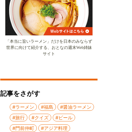
「本当に旨いラーメン」だけを日本のみならず
世界に向けて紹介する、おとなの週末Web姉妹
サイト
記事をさがす
#ラーメン
#福島
#醤油ラーメン
#旅行
#クイズ
#ビール
#門前仲町
#アジア料理